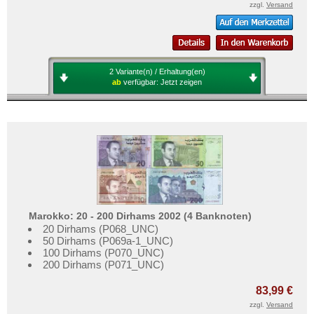
zzgl.
Versand
2 Variante(n) / Erhaltung(en)
ab
verfügbar:
Jetzt zeigen
Marokko: 20 - 200 Dirhams 2002 (4 Banknoten)
20 Dirhams (P068_UNC)
50 Dirhams (P069a-1_UNC)
100 Dirhams (P070_UNC)
200 Dirhams (P071_UNC)
83,99 €
zzgl.
Versand