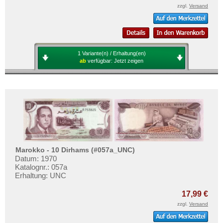
Sudan
Mehr über...
zzgl.
Versand
Swaziland
Zahlungsbedingungen
Tansania
Privatsphäre und Datenschutz
Togo
Widerrufsbelehrung
1 Variante(n) / Erhaltung(en)
Tschad
ab
verfügbar:
Jetzt zeigen
Liefer- und Versandkosten
Tunesien
AGB
Uganda
Impressum
Westafrikanische Staaten
Zaire
Zentralafrikanische Republik
Marokko - 10 Dirhams (#057a_UNC)
Zentralafrikanische Staaten
Datum: 1970
Zimbabwe
Katalognr.: 057a
Erhaltung: UNC
17,99 €
zzgl.
Versand