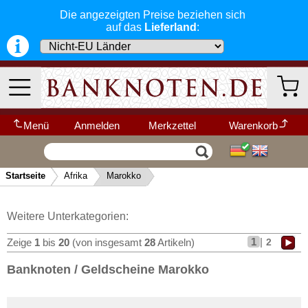
Die angezeigten Preise beziehen sich
Französisch Äquatorial-Afrika
auf das
Lieferland
:
Französisch Somaliland
Französisch Westafrika
Gabun
Gambia
Ghana
Menü
Anmelden
Merkzettel
Warenkorb
Guinea
Wir garantieren
Vertrag widerrufen
Ihr Warenkorb ist leer.
Guinea-Bissau
schnellen, sicheren und zuverlässigen
Startseite
Afrika
Marokko
Service
-- Länder Schnellsuche --
Kamerun
▼
Schneller und sicherer Versand
-
Kap Verden
Bestellungen werktags bis 14:00 Uhr,
Kategorien
Weitere Kategorien
Weitere Unterkategorien:
Katanga
können noch am selben Tag verschickt
werden.
1
|
2
Zeige
1
bis
20
(von insgesamt
28
Artikeln)
Kenia
(Versand mit DHL oder Deutsche Post)
Neu im Shop
Komoren
Banknoten / Geldscheine Marokko
Deutschland
Alle Lieferungen, auch ins Ausland
,
Kongo, Demokratische Republik
werden von uns voll versichert. Sie haben
Afrika
kein Risiko
falls die Sendung verloren
Kongo, Republik