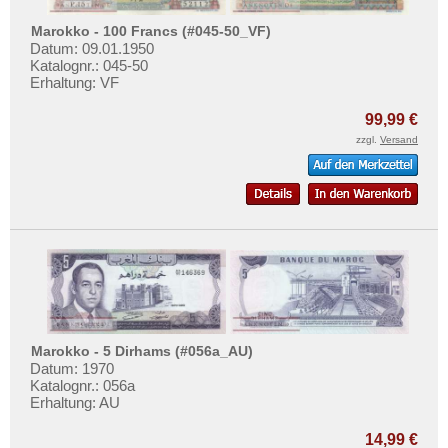
Portugiesisch Guinea
Testbanknoten
Rhodesien
Marokko - 100 Francs (#045-50_VF)
Banknotenbriefe
Datum: 09.01.1950
Rhodesien & Nyasaland
Katalognr.: 045-50
Kataloge
Erhaltung: VF
Ruanda
Aufbewahrung
Ruanda-Burundi
99,99 €
Gutscheine
zzgl.
Versand
Sambia
Ihre Bewertungen
Sao Tome & Principe
Kontakt
Senegal
Seychellen
Informationen
Sierra Leone
Preislisten
Somalia
Ankauf
Somaliland
Erhaltungsgrade
Marokko - 5 Dirhams (#056a_AU)
St. Helena
Datum: 1970
Gratisbanknoten
Katalognr.: 056a
Süd Sudan
Erhaltung: AU
FAQ
Südafrika
14,99 €