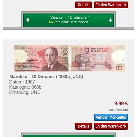
4 Variante(n) / Erhaltung(en)
ab
verfügbar:
Jetzt zeigen
Marokko - 10 Dirhams (#060b_UNC)
Datum: 1987
Katalognr.: 060b
Erhaltung: UNC
9,99 €
zzgl.
Versand