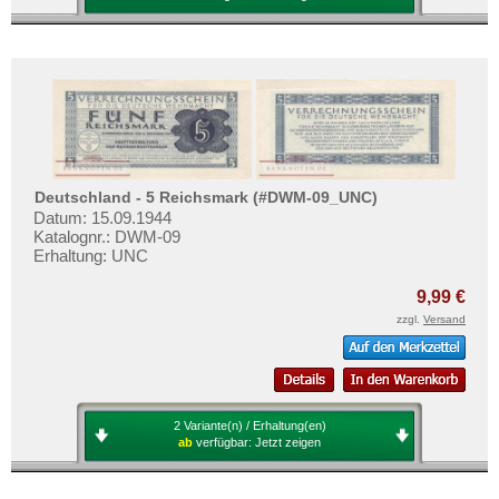
Deutschland - 5 Reichsmark (#DWM-09_UNC)
Datum: 15.09.1944
Katalognr.: DWM-09
Erhaltung: UNC
9,99 €
zzgl.
Versand
2 Variante(n) / Erhaltung(en)
ab
verfügbar:
Jetzt zeigen