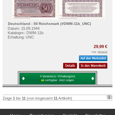
Deutschland - 50 Reichsmark (#DWM-11b_UNC)
Datum: 15.09.1944
Katalognr.: DWM-11b
Erhaltung: UNC
29,99 €
zzgl.
Versand
4 Variante(n) / Erhaltung(en)
ab
verfügbar:
Jetzt zeigen
1
|
Zeige
1
bis
11
(von insgesamt
11
Artikeln)