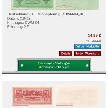
Mehr über...
Zahlungsbedingungen
Deutschland - 10 Reichspfennig (#DWM-04_XF)
Privatsphäre und Datenschutz
Datum: (1942)
Katalognr.: DWM-04
Widerrufsbelehrung
Erhaltung: XF
Liefer- und Versandkosten
14,99 €
AGB
zzgl.
Versand
Impressum
4 Variante(n) / Erhaltung(en)
ab
verfügbar:
Jetzt zeigen