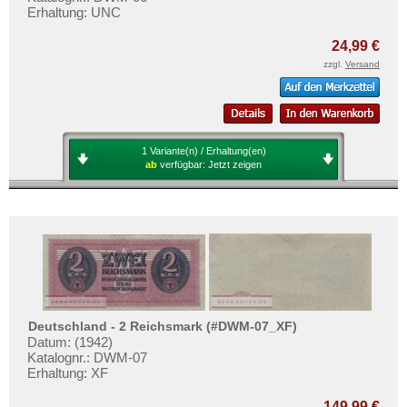
Erhaltung: UNC
24,99 €
zzgl.
Versand
1 Variante(n) / Erhaltung(en)
ab
verfügbar:
Jetzt zeigen
Deutschland - 2 Reichsmark (#DWM-07_XF)
Datum: (1942)
Katalognr.: DWM-07
Erhaltung: XF
149,99 €