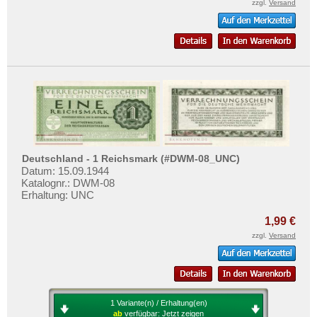
zzgl.
Versand
Deutschland - 1 Reichsmark (#DWM-08_UNC)
Datum: 15.09.1944
Katalognr.: DWM-08
Erhaltung: UNC
1,99 €
zzgl.
Versand
1 Variante(n) / Erhaltung(en)
ab
verfügbar:
Jetzt zeigen