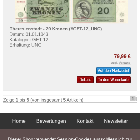
Theresienstadt - 20 Kronen (#GET-12_UNC)
Datum: 01.01.1943
Katalognr.: GET-12
Erhaltung: UNC
79,99 €
zzgl.
Versand
1
|
Zeige
1
bis
5
(von insgesamt
5
Artikeln)
Home
Bewertungen
Kontakt
Newsletter
Privatsphäre und Datenschutz
Impressum
AGB
Dieser Shop verwendet Session-Cookies ausschliesslich zur