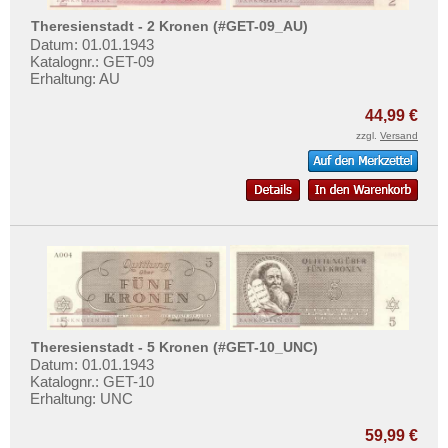
Deutsches Städtenotgeld
Testbanknoten
Theresienstadt - 2 Kronen (#GET-09_AU)
Banknotenbriefe
Datum: 01.01.1943
Katalognr.: GET-09
Kataloge
Erhaltung: AU
Aufbewahrung
44,99 €
Gutscheine
zzgl.
Versand
Ihre Bewertungen
Kontakt
Informationen
Preislisten
Ankauf
Erhaltungsgrade
Theresienstadt - 5 Kronen (#GET-10_UNC)
Datum: 01.01.1943
Gratisbanknoten
Katalognr.: GET-10
Erhaltung: UNC
FAQ
59,99 €