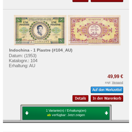
Indochina - 1 Piastre (#104_AU)
Datum: (1953)
Katalognr.: 104
Erhaltung: AU
49,99 €
zzgl.
Versand
1 Variante(n) / Erhaltung(en)
ab
verfügbar:
Jetzt zeigen