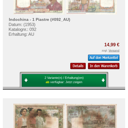
Indochina - 1 Piastre (#092_AU)
Datum: (1953)
Katalognr.: 092
Erhaltung: AU
14,99 €
zzgl.
Versand
2 Variante(n) / Erhaltung(en)
ab
verfügbar:
Jetzt zeigen