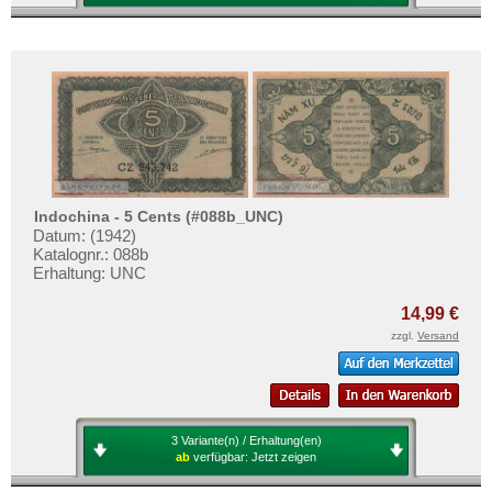
Indochina - 5 Cents (#088b_UNC)
Datum: (1942)
Katalognr.: 088b
Erhaltung: UNC
14,99 €
zzgl.
Versand
3 Variante(n) / Erhaltung(en)
ab
verfügbar:
Jetzt zeigen