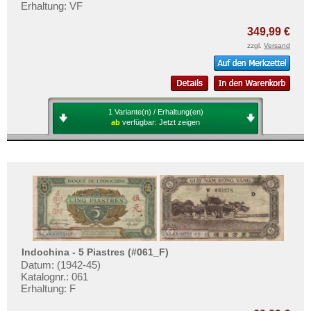
Vietnam
Erhaltung: VF
Vietnam Süd
349,99 €
zzgl.
Versand
1 Variante(n) / Erhaltung(en)
ab
verfügbar:
Jetzt zeigen
Indochina - 5 Piastres (#061_F)
Datum: (1942-45)
Katalognr.: 061
Erhaltung: F