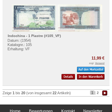
Indochina - 1 Piastre (#105_VF)
Datum: (1954)
Katalognr.: 105
Erhaltung: VF
11,99 €
zzgl.
Versand
1
|
2
Zeige
1
bis
20
(von insgesamt
22
Artikeln)
Home
Bewertungen
Kontakt
Newsletter