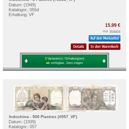
Portugiesisch Indien
Datum: (1949)
Katalognr.: 055d
Saudi Arabien
Erhaltung: VF
Singapur
15,99 €
Sri Lanka
zzgl.
Versand
Straits Settlements
Süd-Ossetien
Südkorea
3 Variante(n) / Erhaltung(en)
Syrien
ab
verfügbar:
Jetzt zeigen
Tadschikistan
Taiwan
Thailand
Timor
Turkmenistan
Usbekistan
Indochina - 500 Piastres (#057_VF)
Datum: (1939)
Vereinigte Arabische Emirate
Katalognr.: 057