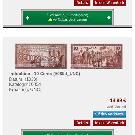
1 Variante(n) / Erhaltung(en)
ab
verfügbar:
Jetzt zeigen
Indochina - 10 Cents (#085d_UNC)
Datum: (1939)
Katalognr.: 085d
Erhaltung: UNC
14,99 €
zzgl.
Versand