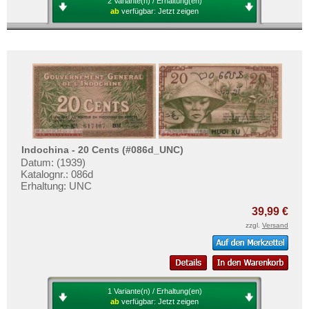
2 Variante(n) / Erhaltung(en)
ab
verfügbar:
Jetzt zeigen
Indochina - 20 Cents (#086d_UNC)
Datum: (1939)
Katalognr.: 086d
Erhaltung: UNC
39,99 €
zzgl.
Versand
1 Variante(n) / Erhaltung(en)
ab
verfügbar:
Jetzt zeigen