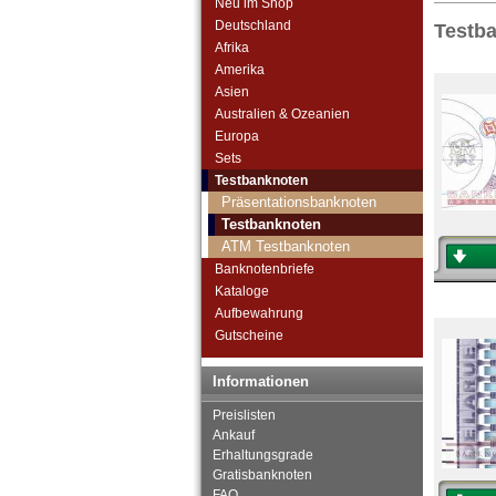
Neu im Shop
Deutschland
Testb
Afrika
Amerika
Asien
Australien & Ozeanien
Europa
Sets
Testbanknoten
Präsentationsbanknoten
Testbanknoten
ATM Testbanknoten
Banknotenbriefe
Kataloge
Aufbewahrung
Gutscheine
Informationen
Preislisten
Ankauf
Erhaltungsgrade
Gratisbanknoten
FAQ