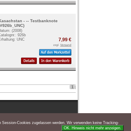
Kasachstan - -- Testbanknote
(#926b_UNC)
Datum: (2008)
atalognr.: 926b
Erhaltung: UNC
7,99 €
zzgl.
Versand
1
|
n Session-Cookies zugelassen werden. Wir verwenden keine Tracking-
OK. Hinweis nicht mehr anzeigen.