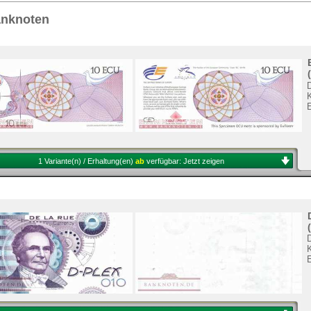
Sie
hier
.
anknoten
K
1 Variante(n) / Erhaltung(en)
ab
verfügbar:
Jetzt zeigen
K