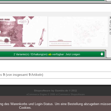
K
2 Variante(n) / Erhaltung(en)
ab
verfügbar:
Jetzt zeigen
is
9
(von insgesamt
9
Artikeln)
Shopsoftware
by Gambio.de © 2011
eCommerce Engine © 2006
xt:Commerce Shopsoftware
ung des Warenkorbs und Login-Status. Um eine Bestellung abzugeben müsse
Cookies.
Parse Time: 0.039s