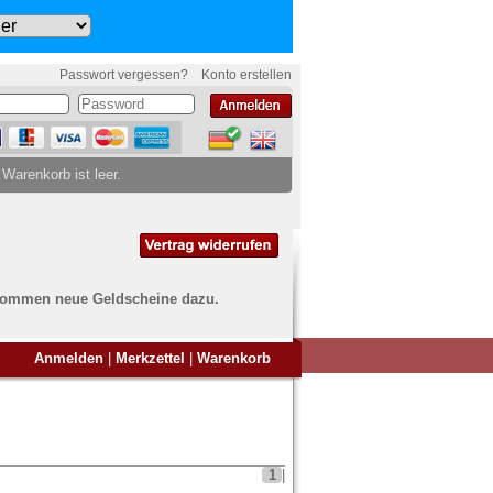
Passwort vergessen?
Konto erstellen
 Warenkorb ist leer.
ch kommen neue Geldscheine dazu.
en Sie Banknoten
Anmelden
|
Merkzettel
|
Warenkorb
ufen?
nd Sie bei uns genau richtig
ie uns einfach ein Übersichtsbild
nknoten an
info@banknoten.de
.
1
|
Informationen zum Ankauf finden