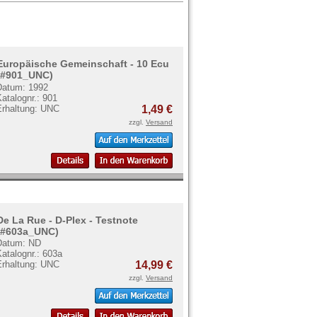
Europäische Gemeinschaft - 10 Ecu
(#901_UNC)
Datum: 1992
atalognr.: 901
Erhaltung: UNC
1,49 €
zzgl.
Versand
De La Rue - D-Plex - Testnote
(#603a_UNC)
Datum: ND
atalognr.: 603a
Erhaltung: UNC
14,99 €
zzgl.
Versand