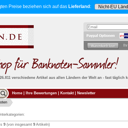
gten Preise beziehen sich
auf das
Lieferland
:
Ihr
 26.811 verschiedene Artikel aus allen Ländern der Welt an - fast tägli
Möcht
Home
|
Ihre Bewertungen
|
Kontakt
|
Newsletter
Alle Lieferungen, auch ins Ausland
, werden
von uns voll versichert. Sie haben
kein Risiko
verka
ssigen
falls die Sendung verloren geht oder beschädigt
oten
Dann si
wird.
Senden S
Absolute Zuverlässigkeit:
sowohl in puncto
nterkategorien:
Ihrer Ba
können
Service als auch in der Qualität unserer
.
Banknoten
is
9
(von insgesamt
9
Artikeln)
Weitere 