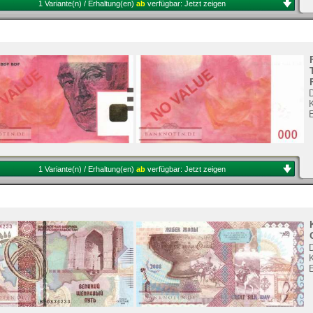
1 Variante(n) / Erhaltung(en)
ab
verfügbar:
Jetzt zeigen
K
1 Variante(n) / Erhaltung(en)
ab
verfügbar:
Jetzt zeigen
K