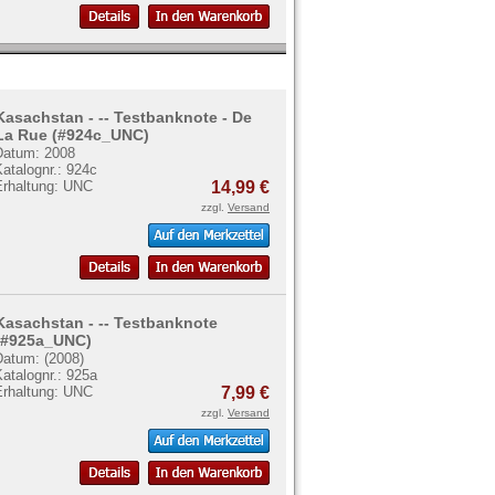
Kasachstan - -- Testbanknote - De
La Rue (#924c_UNC)
Datum: 2008
atalognr.: 924c
Erhaltung: UNC
14,99 €
zzgl.
Versand
Kasachstan - -- Testbanknote
(#925a_UNC)
Datum: (2008)
atalognr.: 925a
Erhaltung: UNC
7,99 €
zzgl.
Versand