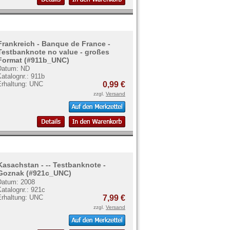
Frankreich - Banque de France -
Testbanknote no value - großes
Format (#911b_UNC)
Datum: ND
atalognr.: 911b
Erhaltung: UNC
0,99 €
zzgl.
Versand
Kasachstan - -- Testbanknote -
Goznak (#921c_UNC)
Datum: 2008
atalognr.: 921c
Erhaltung: UNC
7,99 €
zzgl.
Versand