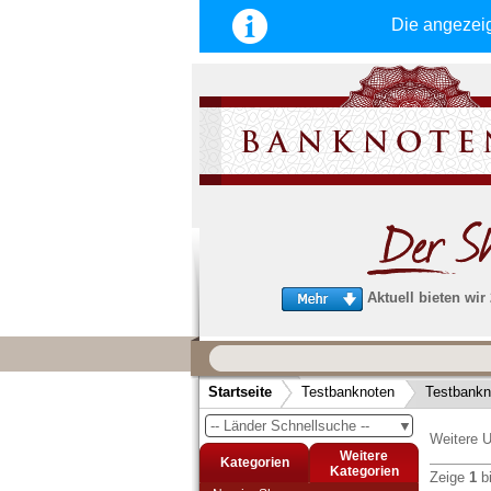
Die angezei
Aktuell bieten wir
Wir garantieren
schnellen, sicheren und zuverlä
Startseite
Testbanknoten
Testbankn
Service
-- Länder Schnellsuche --
▼
Schneller und sicherer Versand
-
Weitere U
Bestellungen werktags bis 14:00 Uhr, 
Weitere
Kategorien
noch am selben Tag verschickt werden
Kategorien
Zeige
1
b
(Versand mit DHL oder Deutsche Post)