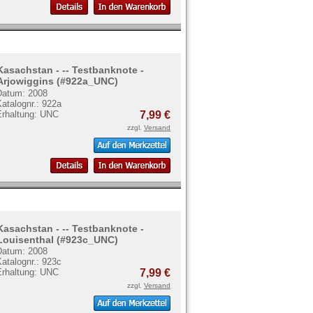
Kasachstan - -- Testbanknote -
Arjowiggins (#922a_UNC)
Datum: 2008
atalognr.: 922a
Erhaltung: UNC
7,99 €
zzgl.
Versand
Kasachstan - -- Testbanknote -
Louisenthal (#923c_UNC)
Datum: 2008
atalognr.: 923c
Erhaltung: UNC
7,99 €
zzgl.
Versand