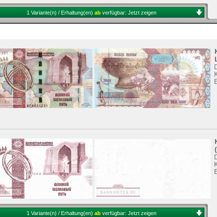
1 Variante(n) / Erhaltung(en)
ab
verfügbar:
Jetzt zeigen
K
K
1 Variante(n) / Erhaltung(en)
ab
verfügbar:
Jetzt zeigen