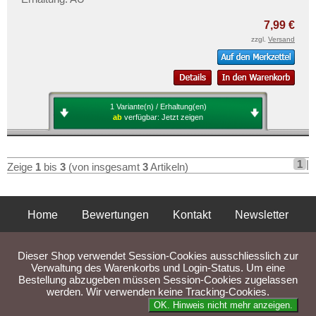
Tschechoslowakei
Mehr über...
Türkei
7,99 €
Zahlungsbedingungen
zzgl.
Versand
Ukraine
Privatsphäre und Datenschutz
Ungarn
Widerrufsbelehrung
Vatikan
Liefer- und Versandkosten
Weissrussland
1 Variante(n) / Erhaltung(en)
AGB
ab
verfügbar:
Jetzt zeigen
Zypern
Impressum
1
|
Zeige
1
bis
3
(von insgesamt
3
Artikeln)
Home
Bewertungen
Kontakt
Newsletter
Privatsphäre und Datenschutz
Impressum
AGB
Dieser Shop verwendet Session-Cookies ausschliesslich zur
Liefer- und Versandkosten
Verwaltung des Warenkorbs und Login-Status. Um eine
Bestellung abzugeben müssen Session-Cookies zugelassen
werden. Wir verwenden keine Tracking-Cookies.
Parse Time: 0.029s
OK. Hinweis nicht mehr anzeigen.