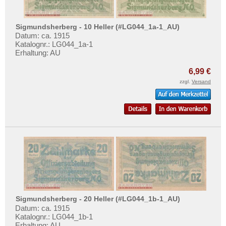
Rumänien
Testbanknoten
Russland
Banknotenbriefe
Sigmundsherberg - 10 Heller (#LG044_1a-1_AU)
Saarland
Kataloge
Datum: ca. 1915
Katalognr.: LG044_1a-1
San Marino
Aufbewahrung
Erhaltung: AU
Schottland
Gutscheine
6,99 €
Schweden
zzgl.
Versand
Ihre Bewertungen
Schweiz
Kontakt
Serbien
Slowakei
Informationen
Slowenien
Preislisten
Spanien
Ankauf
Spitzbergen
Erhaltungsgrade
Tatarstan
Gratisbanknoten
Transnistrien
Sigmundsherberg - 20 Heller (#LG044_1b-1_AU)
FAQ
Datum: ca. 1915
Tschechische Republik
Katalognr.: LG044_1b-1
Erhaltung: AU