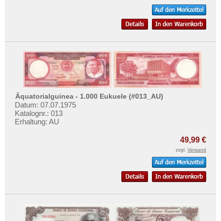
Rhodesien
Rhodesien & Nyasaland
Ruanda
Ruanda-Burundi
Sambia
Sao Tome & Principe
Senegal
Äquatorialguinea - 1.000 Eukuele (#013_AU)
Datum: 07.07.1975
Seychellen
Katalognr.: 013
Erhaltung: AU
Sierra Leone
Somalia
49,99 €
zzgl.
Versand
Somaliland
St. Helena
Süd Sudan
Südafrika
Sudan