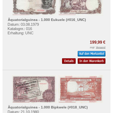
Swaziland
Tansania
Togo
Äquatorialguinea - 1.000 Eukuele (#016_UNC)
Datum: 03.08.1979
Tschad
Katalognr.: 016
Erhaltung: UNC
Tunesien
Uganda
199,99 €
zzgl.
Versand
Westafrikanische Staaten
Zaire
Zentralafrikanische Republik
Zentralafrikanische Staaten
Zimbabwe
Äquatorialguinea - 1.000 Bipkwele (#018_UNC)
Datum: 21.10.1980