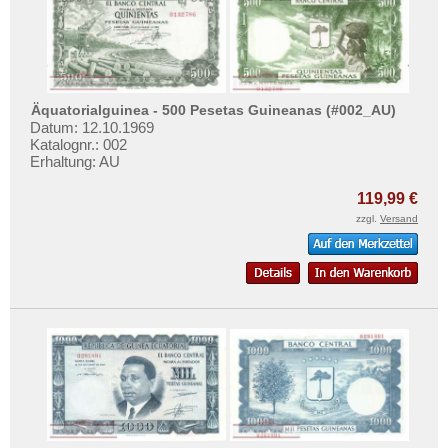
Testbanknoten
Französisch Äquatorial-Afrika
Banknotenbriefe
Französisch Somaliland
Kataloge
Französisch Westafrika
Aufbewahrung
Gabun
Äquatorialguinea - 500 Pesetas Guineanas (#002_AU)
Datum: 12.10.1969
Gutscheine
Gambia
Katalognr.: 002
Ghana
Erhaltung: AU
Ihre Bewertungen
Guinea
119,99 €
Kontakt
Guinea-Bissau
zzgl.
Versand
Kamerun
Informationen
Kap Verden
Preislisten
Katanga
Ankauf
Kenia
Erhaltungsgrade
Komoren
Gratisbanknoten
Kongo, Demokratische Republik
FAQ
Kongo, Republik