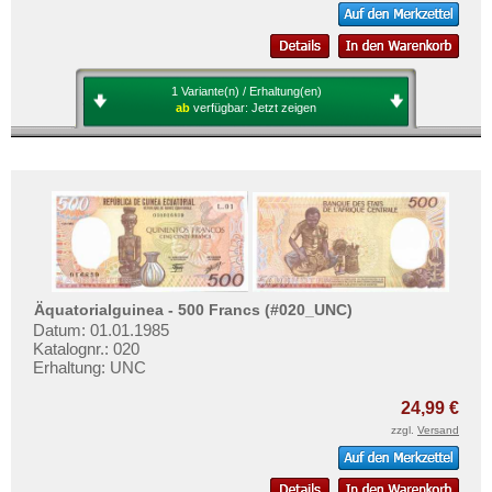
1 Variante(n) / Erhaltung(en)
ab
verfügbar:
Jetzt zeigen
Äquatorialguinea - 500 Francs (#020_UNC)
Datum: 01.01.1985
Katalognr.: 020
Erhaltung: UNC
24,99 €
zzgl.
Versand