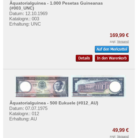
Mehr über...
Äquatorialguinea - 1.000 Pesetas Guineanas
Lesotho
(#003_UNC)
Liberia
Zahlungsbedingungen
Datum: 12.10.1969
Katalognr.: 003
Libyen
Privatsphäre und Datenschutz
Erhaltung: UNC
Madagaskar
Widerrufsbelehrung
169,99 €
Malawi
Liefer- und Versandkosten
zzgl.
Versand
Mali
AGB
Marokko
Impressum
Mauretanien
Mauritius
Mozambique
Namibia
Äquatorialguinea - 500 Eukuele (#012_AU)
Niger
Datum: 07.07.1975
Katalognr.: 012
Nigeria
Erhaltung: AU
Ostafrika
49,99 €
Portugiesisch Guinea
zzgl.
Versand