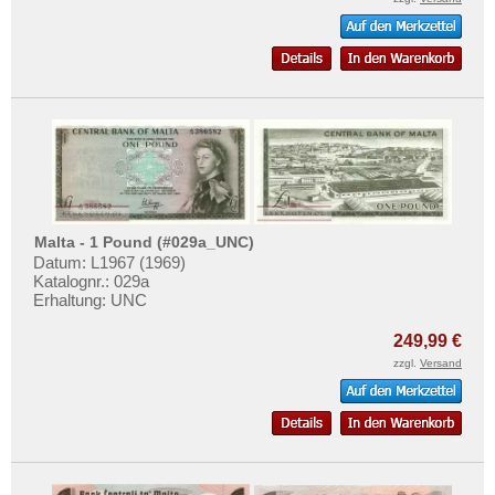
Slowakei
Mehr über...
Slowenien
Zahlungsbedingungen
Spanien
Privatsphäre und Datenschutz
Spitzbergen
Widerrufsbelehrung
Tatarstan
Liefer- und Versandkosten
Transnistrien
AGB
Tschechische Republik
Impressum
Tschechoslowakei
Malta - 1 Pound (#029a_UNC)
Datum: L1967 (1969)
Türkei
Katalognr.: 029a
Erhaltung: UNC
Ukraine
Ungarn
249,99 €
zzgl.
Versand
Vatikan
Weissrussland
Zypern