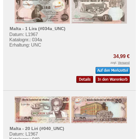
Malta - 1 Lira (#034a_UNC)
Datum: L1967
Katalognr.: 034a
Erhaltung: UNC
34,99 €
zzgl.
Versand
Malta - 20 Liri (#040_UNC)
Datum: L1967