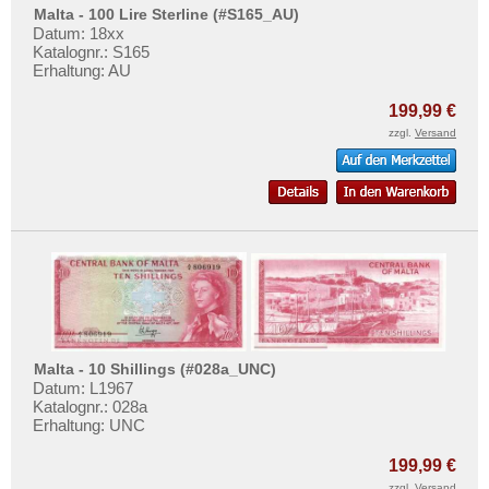
Montenegro
Testbanknoten
Malta - 100 Lire Sterline (#S165_AU)
Niederlande
Datum: 18xx
Banknotenbriefe
Katalognr.: S165
Nordirland
Erhaltung: AU
Kataloge
Norwegen
Aufbewahrung
199,99 €
Österreich
zzgl.
Versand
Gutscheine
Polen
Ihre Bewertungen
Portugal
Kontakt
Rumänien
Russland
Informationen
Saarland
Preislisten
San Marino
Ankauf
Schottland
Malta - 10 Shillings (#028a_UNC)
Erhaltungsgrade
Datum: L1967
Schweden
Katalognr.: 028a
Gratisbanknoten
Schweiz
Erhaltung: UNC
FAQ
Serbien
199,99 €
zzgl.
Versand