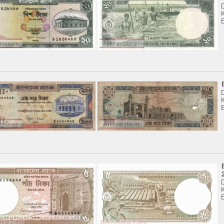
K
K
K