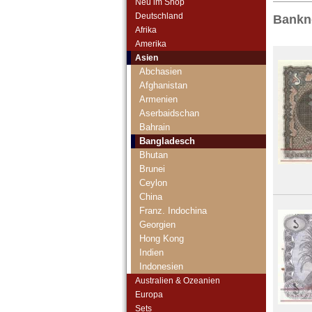
Neu im Shop
Deutschland
Bankn
Afrika
Amerika
Asien
Abchasien
Afghanistan
Armenien
Aserbaidschan
Bahrain
Bangladesch
Bhutan
Brunei
Ceylon
China
Franz. Indochina
Georgien
Hong Kong
Indien
Indonesien
Irak
Australien & Ozeanien
Iran
Europa
Iranisch Aserbaidschan
Sets