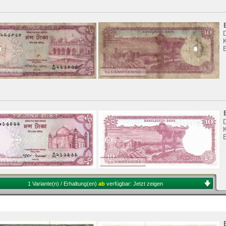
K
K
1 Variante(n) / Erhaltung(en)
ab
verfügbar:
Jetzt zeigen