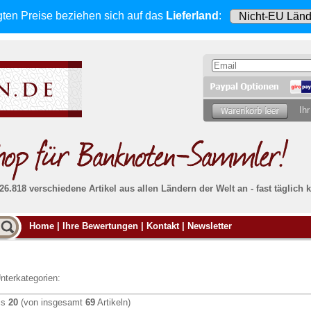
gten Preise beziehen sich
auf das
Lieferland
:
Ihr
 26.818 verschiedene Artikel aus allen Ländern der Welt an - fast tägli
Möcht
Home
|
Ihre Bewertungen
|
Kontakt
|
Newsletter
Alle Lieferungen, auch ins Ausland
, werden
von uns voll versichert. Sie haben
kein Risiko
verka
ssigen
falls die Sendung verloren geht oder beschädigt
Dann si
wird.
Senden S
Absolute Zuverlässigkeit:
sowohl in puncto
nterkategorien:
Ihrer Ba
können
Service als auch in der Qualität unserer
.
Banknoten
is
20
(von insgesamt
69
Artikeln)
Weitere 