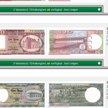
2 Variante(n) / Erhaltung(en)
ab
verfügbar:
Jetzt zeigen
K
3 Variante(n) / Erhaltung(en)
ab
verfügbar:
Jetzt zeigen
K