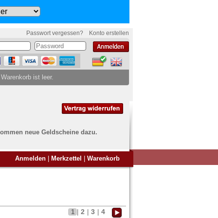
Passwort vergessen?
Konto erstellen
 Warenkorb ist leer.
ch kommen neue Geldscheine dazu.
en Sie Banknoten
Anmelden
|
Merkzettel
|
Warenkorb
ufen?
nd Sie bei uns genau richtig
ie uns einfach ein Übersichtsbild
nknoten an
info@banknoten.de
.
2
3
4
1
|
|
|
Informationen zum Ankauf finden