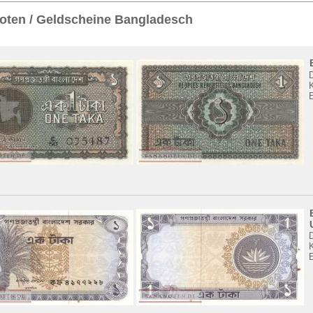
Sie
hier
.
oten / Geldscheine Bangladesch
K
K