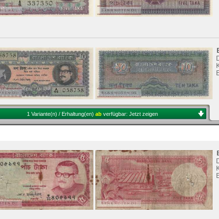
K
1 Variante(n) / Erhaltung(en)
ab
verfügbar:
Jetzt zeigen
K