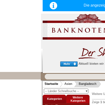
Die angezei
Aktuell bieten wir
Wir garantieren
schnellen, sicheren und zuverlä
Startseite
Asien
Bangladesch
Service
-- Länder Schnellsuche --
▼
Schneller und sicherer Versand
-
Weitere U
Bestellungen werktags bis 14:00 Uhr, 
Weitere
Kategorien
noch am selben Tag verschickt werden
Kategorien
Zeige
1
b
(Versand mit DHL oder Deutsche Post)