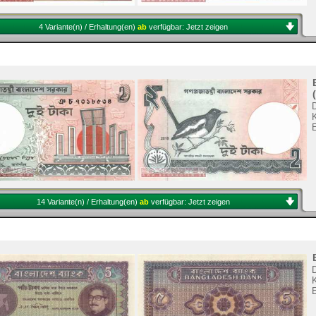
4 Variante(n) / Erhaltung(en)
ab
verfügbar:
Jetzt zeigen
14 Variante(n) / Erhaltung(en)
ab
verfügbar:
Jetzt zeigen
K