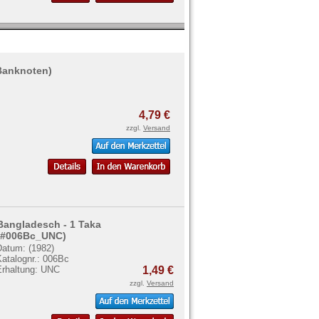
 Banknoten)
4,79 €
zzgl.
Versand
Bangladesch - 1 Taka
(#006Bc_UNC)
Datum: (1982)
Katalognr.: 006Bc
Erhaltung: UNC
1,49 €
zzgl.
Versand