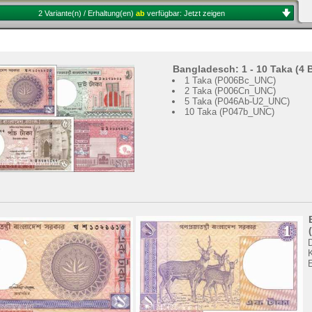
2 Variante(n) / Erhaltung(en)
ab
verfügbar:
Jetzt zeigen
Bangladesch: 1 - 10 Taka (4
1 Taka (P006Bc_UNC)
2 Taka (P006Cn_UNC)
5 Taka (P046Ab-U2_UNC)
10 Taka (P047b_UNC)