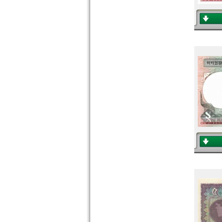
Nepal
Niederländisch Indien
Nordkorea
Oman
Pakistan
Philippinen
Portugiesisch Indien
Saudi Arabien
Singapur
Sri Lanka
Straits Settlements
Süd-Ossetien
Südkorea
Syrien
Tadschikistan
Taiwan
Thailand
Timor
Turkmenistan
Usbekistan
Vereinigte Arabische Emirate
Vietnam
Vietnam Süd