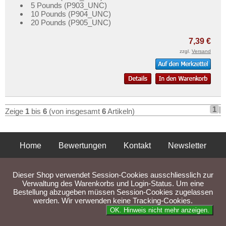
5 Pounds (P903_UNC)
10 Pounds (P904_UNC)
20 Pounds (P905_UNC)
7,39 €
zzgl.
Versand
1
|
Zeige
1
bis
6
(von insgesamt
6
Artikeln)
Home
Bewertungen
Kontakt
Newsletter
Privatsphäre und Datenschutz
Impressum
AGB
Dieser Shop verwendet Session-Cookies ausschliesslich zur
Liefer- und Versandkosten
Verwaltung des Warenkorbs und Login-Status. Um eine
Bestellung abzugeben müssen Session-Cookies zugelassen
werden. Wir verwenden keine Tracking-Cookies.
Parse Time: 0.043s
OK. Hinweis nicht mehr anzeigen.