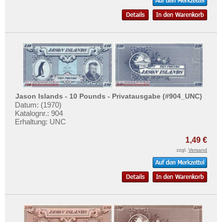
St. Pierre & Miquelon
Mehr über...
St. Vincent
Zahlungsbedingungen
Surinam
Privatsphäre und Datenschutz
Trinidad und Tobago
Widerrufsbelehrung
Uruguay
Liefer- und Versandkosten
USA
AGB
Venezuela
Impressum
Jason Islands - 10 Pounds - Privatausgabe (#904_UNC)
Datum: (1970)
Katalognr.: 904
Erhaltung: UNC
1,49 €
zzgl.
Versand