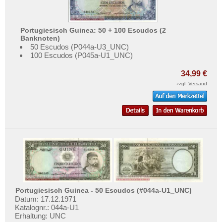
Seychellen
Testbanknoten
Sierra Leone
Banknotenbriefe
Somalia
Portugiesisch Guinea: 50 + 100 Escudos (2
Kataloge
Banknoten)
Somaliland
50 Escudos (P044a-U3_UNC)
Aufbewahrung
100 Escudos (P045a-U1_UNC)
St. Helena
Gutscheine
34,99 €
Süd Sudan
zzgl.
Versand
Ihre Bewertungen
Südafrika
Kontakt
Sudan
Swaziland
Informationen
Tansania
Preislisten
Togo
Ankauf
Tschad
Erhaltungsgrade
Tunesien
Gratisbanknoten
Portugiesisch Guinea - 50 Escudos (#044a-U1_UNC)
Uganda
Datum: 17.12.1971
FAQ
Katalognr.: 044a-U1
Westafrikanische Staaten
Erhaltung: UNC