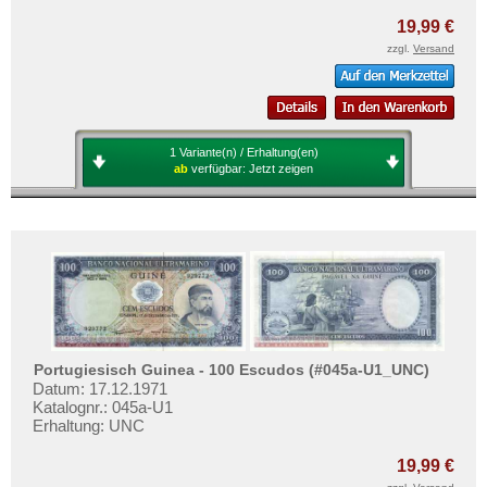
Zaire
Mehr über...
19,99 €
Zentralafrikanische Republik
Zahlungsbedingungen
zzgl.
Versand
Zentralafrikanische Staaten
Privatsphäre und Datenschutz
Zimbabwe
Widerrufsbelehrung
Liefer- und Versandkosten
1 Variante(n) / Erhaltung(en)
ab
verfügbar:
Jetzt zeigen
AGB
Impressum
Portugiesisch Guinea - 100 Escudos (#045a-U1_UNC)
Datum: 17.12.1971
Katalognr.: 045a-U1
Erhaltung: UNC
19,99 €