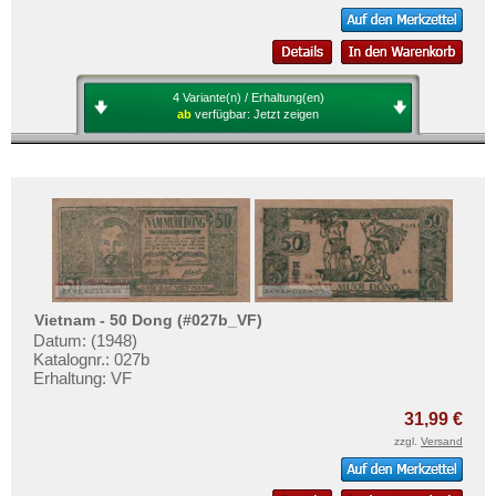
Mehr über...
Zahlungsbedingungen
Privatsphäre und Datenschutz
4 Variante(n) / Erhaltung(en)
Widerrufsbelehrung
ab
verfügbar:
Jetzt zeigen
Liefer- und Versandkosten
AGB
Impressum
Vietnam - 50 Dong (#027b_VF)
Datum: (1948)
Katalognr.: 027b
Erhaltung: VF
31,99 €
zzgl.
Versand