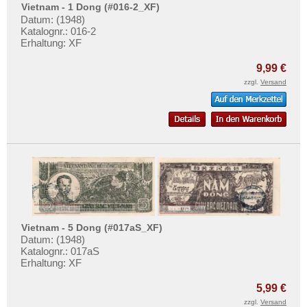
Testbanknoten
Vietnam - 1 Dong (#016-2_XF)
Datum: (1948)
Banknotenbriefe
Katalognr.: 016-2
Erhaltung: XF
Kataloge
9,99 €
Aufbewahrung
zzgl.
Versand
Gutscheine
Ihre Bewertungen
Kontakt
Informationen
Preislisten
Ankauf
Vietnam - 5 Dong (#017aS_XF)
Erhaltungsgrade
Datum: (1948)
Katalognr.: 017aS
Gratisbanknoten
Erhaltung: XF
FAQ
5,99 €
zzgl.
Versand