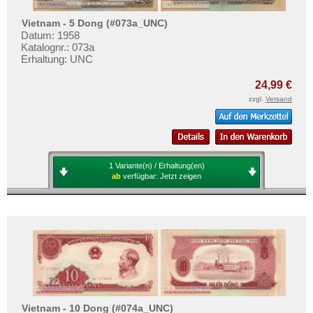
Vietnam - 5 Dong (#073a_UNC)
Datum: 1958
Katalognr.: 073a
Erhaltung: UNC
24,99 €
zzgl.
Versand
1 Variante(n) / Erhaltung(en)
ab
verfügbar:
Jetzt zeigen
Vietnam - 10 Dong (#074a_UNC)