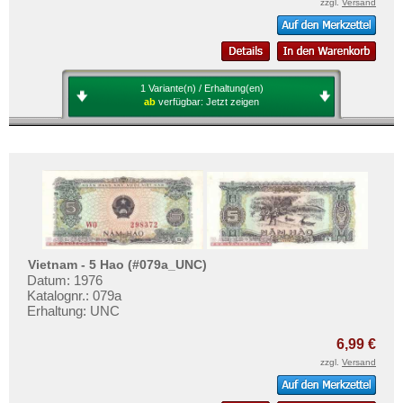
zzgl.
Versand
1 Variante(n) / Erhaltung(en)
ab
verfügbar:
Jetzt zeigen
Vietnam - 5 Hao (#079a_UNC)
Datum: 1976
Katalognr.: 079a
Erhaltung: UNC
6,99 €
zzgl.
Versand