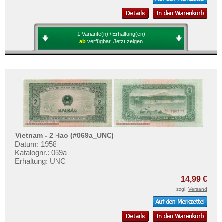
1 Variante(n) / Erhaltung(en)
ab
verfügbar:
Jetzt zeigen
Vietnam - 2 Hao (#069a_UNC)
Datum: 1958
Katalognr.: 069a
Erhaltung: UNC
14,99 €
zzgl.
Versand