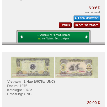
8,99 €
zzgl.
Versand
1 Variante(n) / Erhaltung(en)
ab
verfügbar:
Jetzt zeigen
Vietnam - 2 Hao (#078a_UNC)
Datum: 1975
Katalognr.: 078a
Erhaltung: UNC
20,00 €