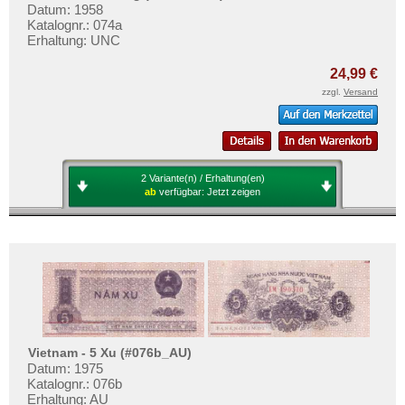
Datum: 1958
Katalognr.: 074a
Erhaltung: UNC
24,99 €
zzgl.
Versand
2 Variante(n) / Erhaltung(en)
ab
verfügbar:
Jetzt zeigen
Vietnam - 5 Xu (#076b_AU)
Datum: 1975
Katalognr.: 076b
Erhaltung: AU