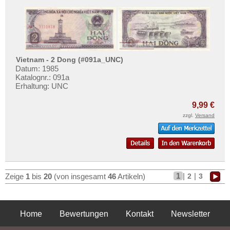
Vietnam - 2 Dong (#091a_UNC)
Datum: 1985
Katalognr.: 091a
Erhaltung: UNC
9,99 €
zzgl.
Versand
1
|
|
2
3
Zeige
1
bis
20
(von insgesamt
46
Artikeln)
Home
Bewertungen
Kontakt
Newsletter