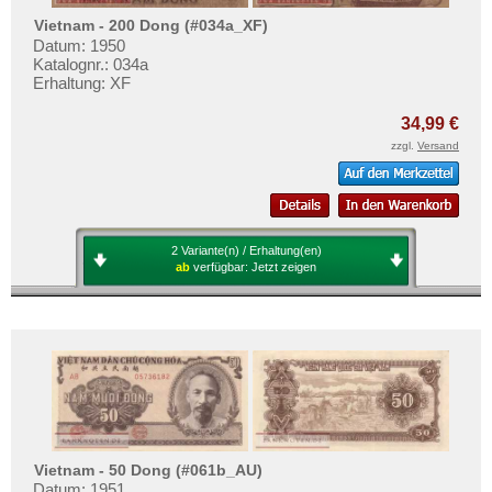
Vietnam - 200 Dong (#034a_XF)
Datum: 1950
Katalognr.: 034a
Erhaltung: XF
34,99 €
zzgl.
Versand
2 Variante(n) / Erhaltung(en)
ab
verfügbar:
Jetzt zeigen
Vietnam - 50 Dong (#061b_AU)
Datum: 1951