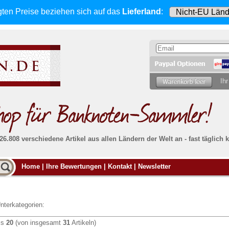
gten Preise beziehen sich
auf das
Lieferland
:
Ihr
 26.808 verschiedene Artikel aus allen Ländern der Welt an - fast tägli
Möcht
Home
|
Ihre Bewertungen
|
Kontakt
|
Newsletter
Alle Lieferungen, auch ins Ausland
, werden
von uns voll versichert. Sie haben
kein Risiko
verka
ssigen
falls die Sendung verloren geht oder beschädigt
Dann si
wird.
Senden S
Absolute Zuverlässigkeit:
sowohl in puncto
nterkategorien:
Ihrer Ba
können
Service als auch in der Qualität unserer
.
Banknoten
is
20
(von insgesamt
31
Artikeln)
Weitere 