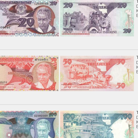
K
K
K