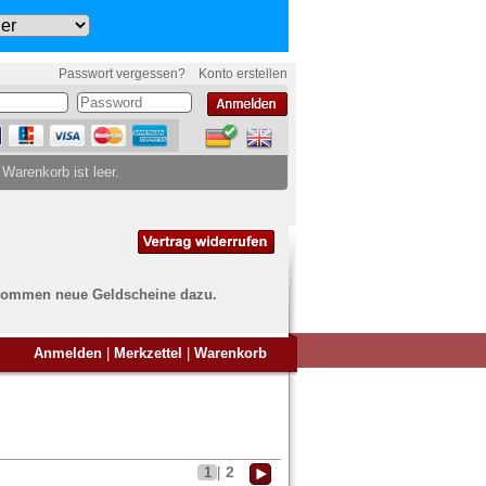
Passwort vergessen?
Konto erstellen
 Warenkorb ist leer.
ch kommen neue Geldscheine dazu.
en Sie Banknoten
Anmelden
|
Merkzettel
|
Warenkorb
ufen?
nd Sie bei uns genau richtig
ie uns einfach ein Übersichtsbild
nknoten an
info@banknoten.de
.
2
1
|
Informationen zum Ankauf finden