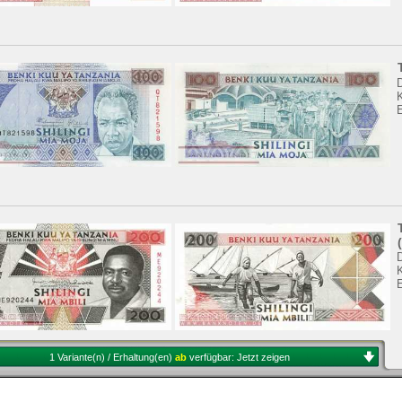
K
K
1 Variante(n) / Erhaltung(en)
ab
verfügbar:
Jetzt zeigen