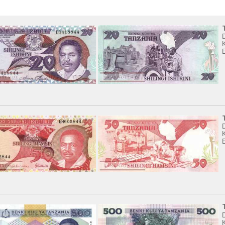
K
K
K