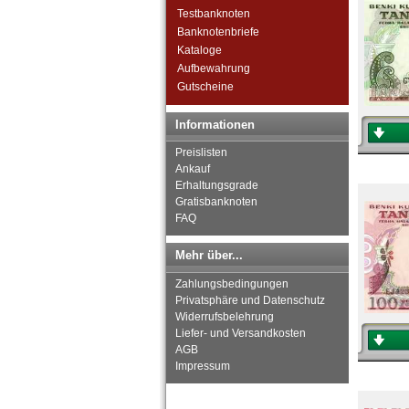
Zimbabwe
Testbanknoten
Banknotenbriefe
Kataloge
Aufbewahrung
Gutscheine
Informationen
Preislisten
Ankauf
Erhaltungsgrade
Gratisbanknoten
FAQ
Mehr über...
Zahlungsbedingungen
Privatsphäre und Datenschutz
Widerrufsbelehrung
Liefer- und Versandkosten
AGB
Impressum