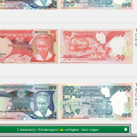
K
K
1 Variante(n) / Erhaltung(en)
ab
verfügbar:
Jetzt zeigen