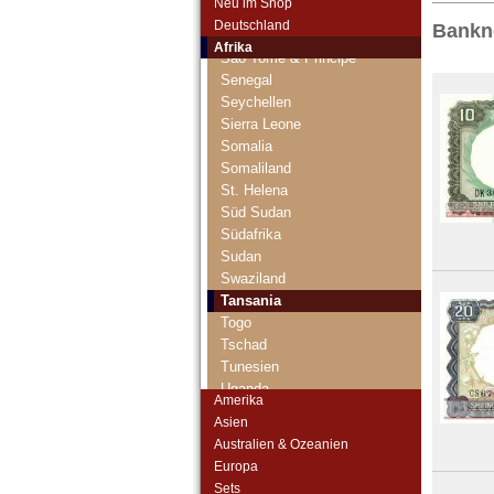
Neu im Shop
Ruanda-Burundi
Deutschland
Bankno
Sambia
Afrika
Sao Tome & Principe
Senegal
Seychellen
Sierra Leone
Somalia
Somaliland
St. Helena
Süd Sudan
Südafrika
Sudan
Swaziland
Tansania
Togo
Tschad
Tunesien
Uganda
Amerika
Westafrikanische Staaten
Asien
Zaire
Australien & Ozeanien
Zentralafrikanische Republik
Europa
Zentralafrikanische Staaten
Sets