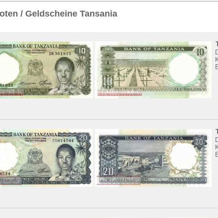
Sie
hier
.
ten / Geldscheine Tansania
K
K