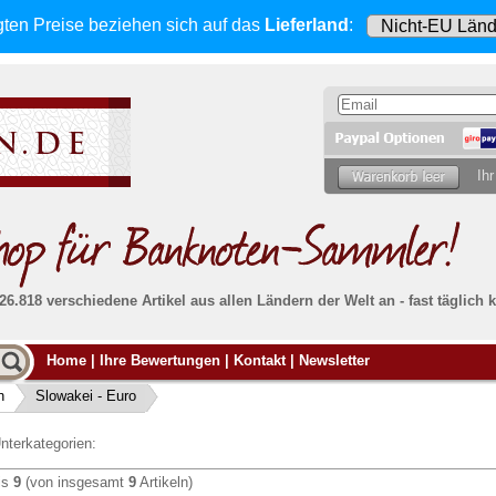
gten Preise beziehen sich
auf das
Lieferland
:
Ihr
 26.818 verschiedene Artikel aus allen Ländern der Welt an - fast tägli
Möcht
Home
|
Ihre Bewertungen
|
Kontakt
|
Newsletter
Alle Lieferungen, auch ins Ausland
, werden
von uns voll versichert. Sie haben
kein Risiko
verka
ssigen
falls die Sendung verloren geht oder beschädigt
n
Slowakei - Euro
Dann si
wird.
Senden S
Absolute Zuverlässigkeit:
sowohl in puncto
nterkategorien:
Ihrer Ba
können
Service als auch in der Qualität unserer
.
Banknoten
is
9
(von insgesamt
9
Artikeln)
Weitere 