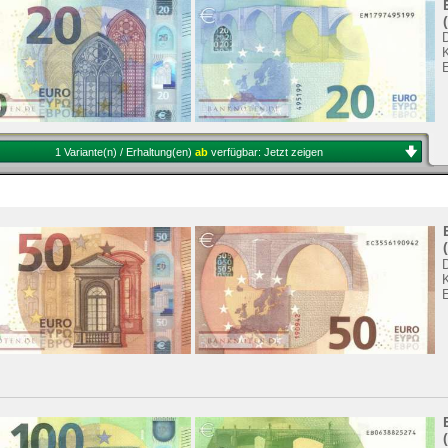
1 Variante(n) / Erhaltung(en)
ab
verfügbar:
Jetzt zeigen