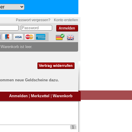
Passwort vergessen?
Konto erstellen
 Warenkorb ist leer.
ch kommen neue Geldscheine dazu.
en Sie Banknoten
Anmelden
|
Merkzettel
|
Warenkorb
ufen?
nd Sie bei uns genau richtig
ie uns einfach ein Übersichtsbild
nknoten an
info@banknoten.de
.
1
|
Informationen zum Ankauf finden