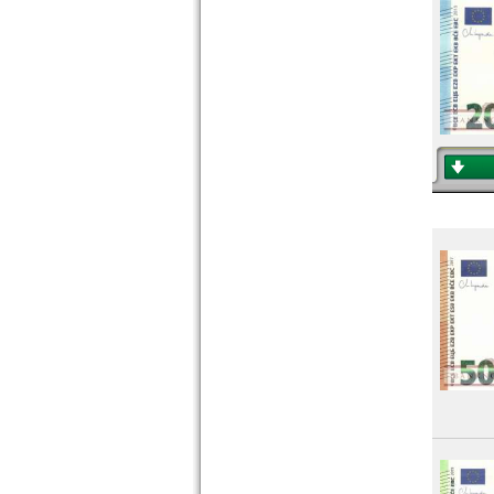
Türkei
Ukraine
Ungarn
Vatikan
Weissrussland
Zypern