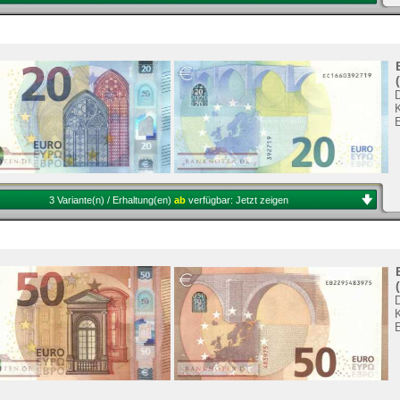
3 Variante(n) / Erhaltung(en)
ab
verfügbar:
Jetzt zeigen