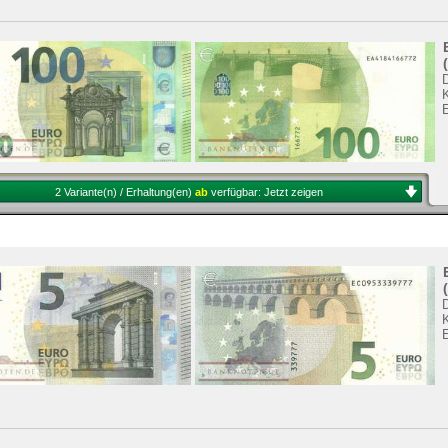
2 Variante(n) / Erhaltung(en)
ab
verfügbar:
Jetzt zeigen