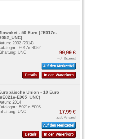
Slowakei - 50 Euro (#E017e-
R052_UNC)
Datum: 2002 (2014)
Katalognr.: E017e-R052
Erhaltung: UNC
99,99 €
zzgl.
Versand
Europäische Union - 10 Euro
(#E021e-E005_UNC)
Datum: 2014
Katalognr.: E021e-E005
Erhaltung: UNC
17,99 €
zzgl.
Versand