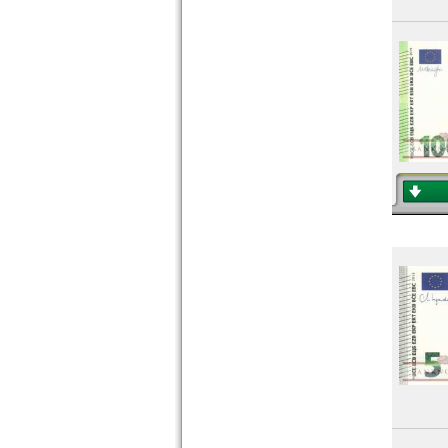
Niederlande
Nordirland
Norwegen
Österreich
Polen
Portugal
Rumänien
Russland
Saarland
San Marino
Schottland
Schweden
Schweiz
Serbien
Slowakei
Slowenien
Spanien
Spitzbergen
Tatarstan
Transnistrien
Tschechische Republik
Tschechoslowakei