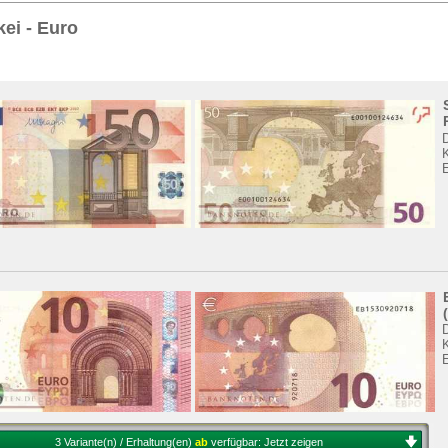
Sie
hier
.
ei - Euro
3 Variante(n) / Erhaltung(en)
ab
verfügbar:
Jetzt zeigen