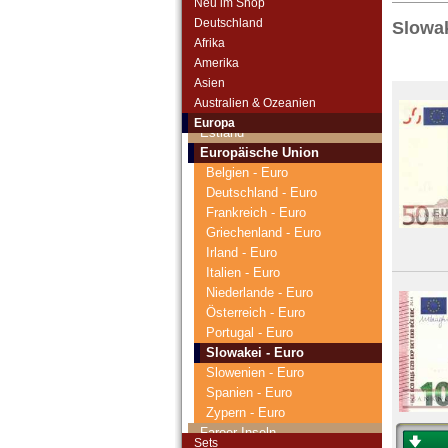
Neu im Shop
Arktische Region
Deutschland
Slowak
Belgien
Afrika
Bosnien Herzegowina
Amerika
Bulgarien
Asien
Dänemark
Australien & Ozeanien
Danzig
Europa
Estland
Europäische Union
Belgien - Euro
Deutschland - Euro
Frankreich - Euro
Griechenland - Euro
Irland - Euro
Italien - Euro
Niederlande - Euro
Österreich - Euro
Portugal - Euro
Slowakei - Euro
Slowenien - Euro
Spanien - Euro
Zypern - Euro
Faroer Inseln
Sets