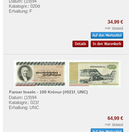
Schottland
Datum: (19)94
Katalognr.: 020d
Schweden
Erhaltung: F
Schweiz
34,99 €
Serbien
zzgl.
Versand
Slowakei
Slowenien
Spanien
Spitzbergen
Tatarstan
Transnistrien
Tschechische Republik
Faroer Inseln - 100 Krónur (#021f_UNC)
Datum: (19)94
Tschechoslowakei
Katalognr.: 021f
Türkei
Erhaltung: UNC
Ukraine
64,99 €
Ungarn
zzgl.
Versand