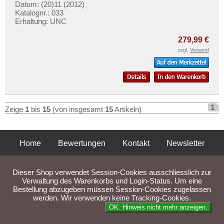
Datum: (20)11 (2012)
Katalognr.: 033
Erhaltung: UNC
279,99 €
zzgl.
Versand
1
|
Zeige
1
bis
15
(von insgesamt
15
Artikeln)
Home
Bewertungen
Kontakt
Newsletter
Privatsphäre und Datenschutz
Impressum
AGB
Dieser Shop verwendet Session-Cookies ausschliesslich zur
Liefer- und Versandkosten
Verwaltung des Warenkorbs und Login-Status. Um eine
Bestellung abzugeben müssen Session-Cookies zugelassen
werden. Wir verwenden keine Tracking-Cookies.
Parse Time: 0.032s
OK. Hinweis nicht mehr anzeigen.