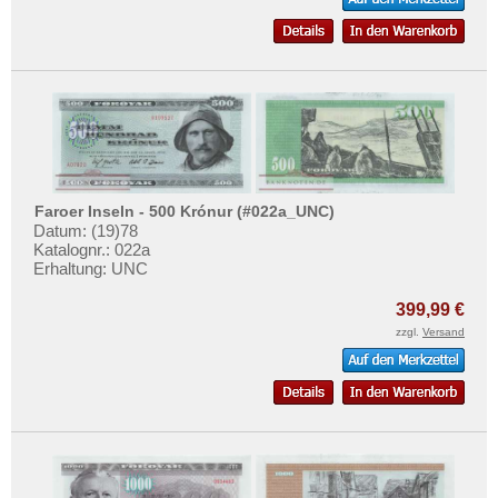
Vatikan
Weissrussland
Zypern
Faroer Inseln - 500 Krónur (#022a_UNC)
Datum: (19)78
Katalognr.: 022a
Erhaltung: UNC
399,99 €
zzgl.
Versand