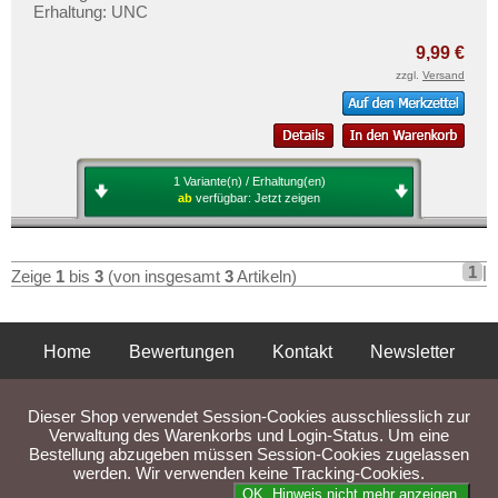
Ungarn
Mehr über...
Erhaltung: UNC
Vatikan
Zahlungsbedingungen
9,99 €
Weissrussland
zzgl.
Versand
Privatsphäre und Datenschutz
Zypern
Widerrufsbelehrung
Liefer- und Versandkosten
AGB
1 Variante(n) / Erhaltung(en)
ab
verfügbar:
Jetzt zeigen
Impressum
1
|
Zeige
1
bis
3
(von insgesamt
3
Artikeln)
Home
Bewertungen
Kontakt
Newsletter
Privatsphäre und Datenschutz
Impressum
AGB
Dieser Shop verwendet Session-Cookies ausschliesslich zur
Liefer- und Versandkosten
Verwaltung des Warenkorbs und Login-Status. Um eine
Bestellung abzugeben müssen Session-Cookies zugelassen
werden. Wir verwenden keine Tracking-Cookies.
Parse Time: 0.030s
OK. Hinweis nicht mehr anzeigen.