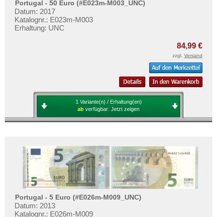
San Marino
Portugal - 50 Euro (#E023m-M003_UNC)
Testbanknoten
Datum: 2017
Schottland
Banknotenbriefe
Katalognr.: E023m-M003
Erhaltung: UNC
Schweden
Kataloge
Schweiz
84,99 €
Aufbewahrung
zzgl.
Versand
Serbien
Gutscheine
Slowakei
Ihre Bewertungen
Slowenien
Kontakt
Spanien
1 Variante(n) / Erhaltung(en)
ab
verfügbar:
Jetzt zeigen
Spitzbergen
Informationen
Tatarstan
Preislisten
Transnistrien
Ankauf
Tschechische Republik
Erhaltungsgrade
Tschechoslowakei
Gratisbanknoten
Türkei
FAQ
Portugal - 5 Euro (#E026m-M009_UNC)
Ukraine
Datum: 2013
Katalognr.: E026m-M009