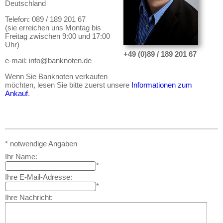
Deutschland
Amerika
geht oder beschädigt wird.
Asien
Telefon: 089 / 189 201 67
Absolute Zuverlässigkeit:
sowohl in
(sie erreichen uns Montag bis
puncto Service als auch in der Qualität
Australien & Ozeanien
Freitag zwischen 9:00 und 17:00
unserer Banknoten
Uhr)
Europa
+49 (0)89 / 189 201 67
Möchten Sie Banknoten
e-mail: info@banknoten.de
Sets
verkaufen?
Wenn Sie Banknoten verkaufen
Testbanknoten
Dann sind Sie bei uns genau richtig
möchten, lesen Sie bitte zuerst unsere
Informationen zum
Banknotenbriefe
Ankauf
.
Senden Sie uns einfach ein
Übersichtsbild Ihrer Banknoten an
Kataloge
info@banknoten.de
.
Aufbewahrung
Weitere Informationen zum Ankauf
finden Sie
hier
.
Gutscheine
* notwendige Angaben
Ihr Name:
Ihre Bewertungen
*
Ihre E-Mail-Adresse:
Kontakt
*
Ihre Nachricht:
Informationen
Preislisten