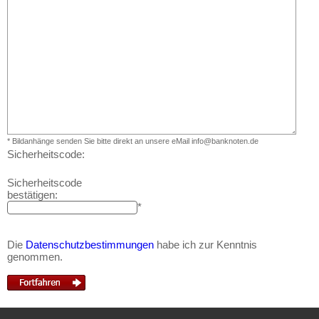
Ankauf
Erhaltungsgrade
Gratisbanknoten
FAQ
Mehr über...
Zahlungsbedingungen
* Bildanhänge senden Sie bitte direkt an unsere eMail info@banknoten.de
Sicherheitscode:
Privatsphäre und Datenschutz
Widerrufsbelehrung
Sicherheitscode
bestätigen:
Liefer- und Versandkosten
*
AGB
Impressum
Die
Datenschutzbestimmungen
habe ich zur Kenntnis
genommen.