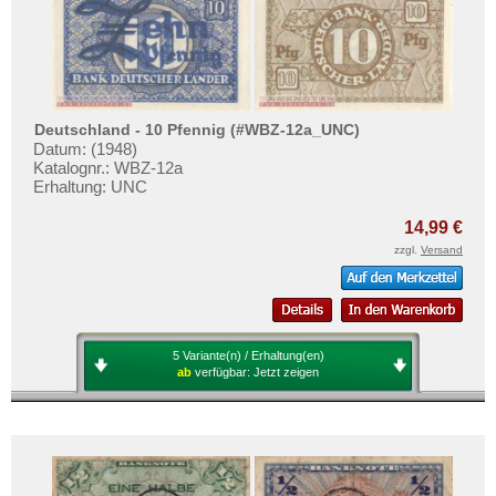
Deutschland - 10 Pfennig (#WBZ-12a_UNC)
Datum: (1948)
Katalognr.: WBZ-12a
Erhaltung: UNC
14,99 €
zzgl.
Versand
5 Variante(n) / Erhaltung(en)
ab
verfügbar:
Jetzt zeigen