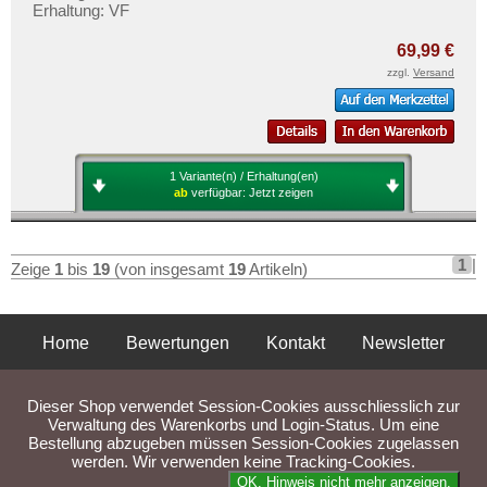
Erhaltung: VF
69,99 €
zzgl.
Versand
1 Variante(n) / Erhaltung(en)
ab
verfügbar:
Jetzt zeigen
1
|
Zeige
1
bis
19
(von insgesamt
19
Artikeln)
Home
Bewertungen
Kontakt
Newsletter
Privatsphäre und Datenschutz
Impressum
AGB
Dieser Shop verwendet Session-Cookies ausschliesslich zur
Liefer- und Versandkosten
Verwaltung des Warenkorbs und Login-Status. Um eine
Bestellung abzugeben müssen Session-Cookies zugelassen
werden. Wir verwenden keine Tracking-Cookies.
Parse Time: 0.042s
OK. Hinweis nicht mehr anzeigen.