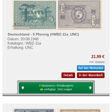
Deutschland - 5 Pfennig (#WBZ-11a_UNC)
Datum: 20.08.1948
Katalognr.: WBZ-11a
Erhaltung: UNC
21,99 €
zzgl.
Versand
4 Variante(n) / Erhaltung(en)
ab
verfügbar:
Jetzt zeigen