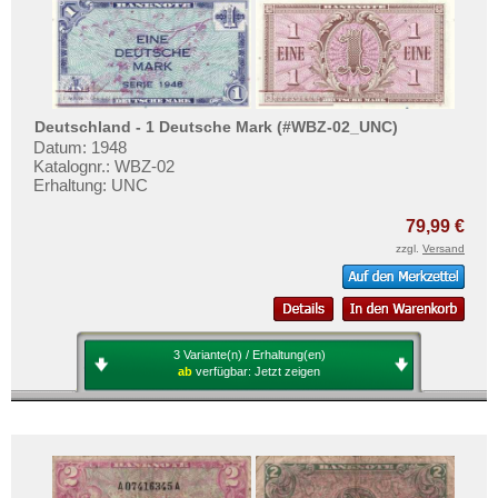
Deutsche Nebengebiete
Testbanknoten
Wert- und Steuergutscheine (1933-1934)
Banknotenbriefe
Reichsbahn und Reichspost
Kataloge
Alt-Deutschland
Aufbewahrung
Deutschland - 1 Deutsche Mark (#WBZ-02_UNC)
Besonderheiten
Gutscheine
Datum: 1948
Katalognr.: WBZ-02
Kriegsgefangenenlager
Erhaltung: UNC
Ihre Bewertungen
Deutsches Städtenotgeld
79,99 €
Kontakt
zzgl.
Versand
Informationen
Preislisten
Ankauf
3 Variante(n) / Erhaltung(en)
ab
verfügbar:
Jetzt zeigen
Erhaltungsgrade
Gratisbanknoten
FAQ