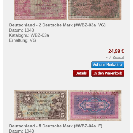
Mehr über...
Zahlungsbedingungen
Privatsphäre und Datenschutz
Deutschland - 2 Deutsche Mark (#WBZ-03a_VG)
Datum: 1948
Widerrufsbelehrung
Katalognr.: WBZ-03a
Liefer- und Versandkosten
Erhaltung: VG
AGB
24,99 €
Impressum
zzgl.
Versand
Deutschland - 5 Deutsche Mark (#WBZ-04a_F)
Datum: 1948