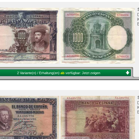
K
2 Variante(n) / Erhaltung(en)
ab
verfügbar:
Jetzt zeigen
K