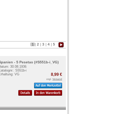
2
3
4
5
1
|
|
|
|
Spanien - 5 Pesetas (#S551b-i_VG)
Datum: 30.08.1936
atalognr.: S551b-i
Erhaltung: VG
8,99 €
zzgl.
Versand