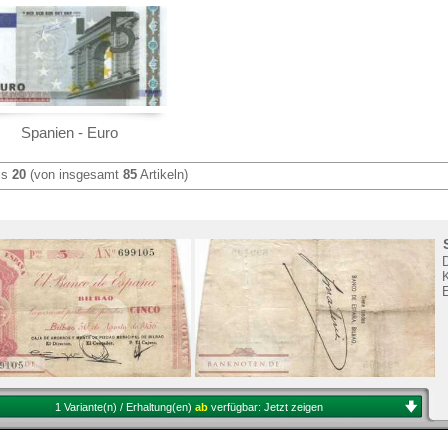
Sie
hier
.
Spanien - Euro
is
20
(von insgesamt
85
Artikeln)
K
1 Variante(n) / Erhaltung(en)
ab
verfügbar:
Jetzt zeigen