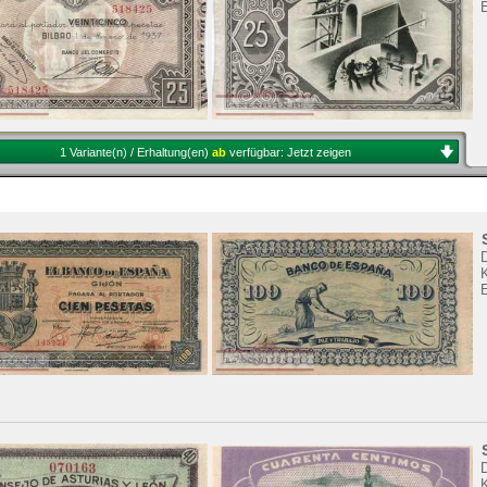
1 Variante(n) / Erhaltung(en)
ab
verfügbar:
Jetzt zeigen
K
K