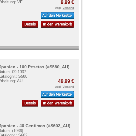
Erhaltung: VF
9,99 €
zzgl.
Versand
Spanien - 100 Pesetas (#S580_AU)
Datum: 09.1937
atalognr.: S580
Erhaltung: AU
49,99 €
zzgl.
Versand
Spanien - 40 Centimos (#S602_AU)
Datum: (1936)
atalognr.: S602