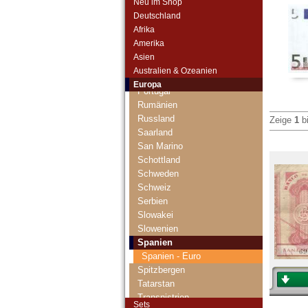
Neu im Shop
Montenegro
Deutschland
Niederlande
Afrika
Nordirland
Amerika
Norwegen
Asien
Österreich
Australien & Ozeanien
Polen
Europa
Portugal
Rumänien
Russland
Zeige
1
b
Saarland
San Marino
Schottland
Schweden
Schweiz
Serbien
Slowakei
Slowenien
Spanien
Spanien - Euro
Spitzbergen
Tatarstan
Transnistrien
Sets