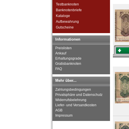
Tschechische Republik
Testbanknoten
Tschechoslowakei
Banknotenbriefe
Türkei
Kataloge
Ukraine
Aufbewahrung
Ungarn
Gutscheine
Vatikan
Weissrussland
Informationen
Zypern
Preislisten
Ankauf
Erhaltungsgrade
Gratisbanknoten
FAQ
Mehr über...
Zahlungsbedingungen
Privatsphäre und Datenschutz
Widerrufsbelehrung
Liefer- und Versandkosten
AGB
Impressum