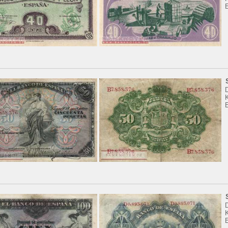
K
E
K
E