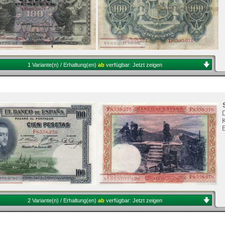
1 Variante(n) / Erhaltung(en)
ab
verfügbar:
Jetzt zeigen
K
2 Variante(n) / Erhaltung(en)
ab
verfügbar:
Jetzt zeigen