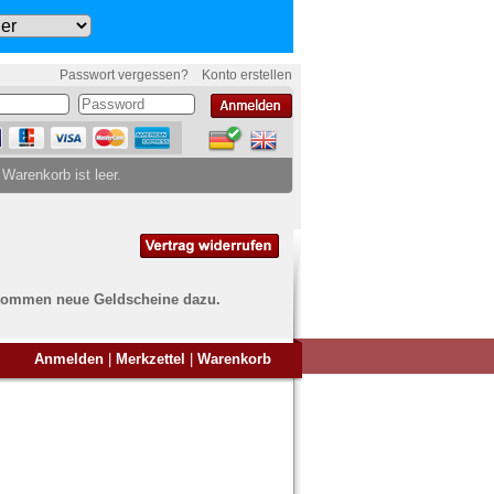
Passwort vergessen?
Konto erstellen
 Warenkorb ist leer.
ch kommen neue Geldscheine dazu.
en Sie Banknoten
Anmelden
|
Merkzettel
|
Warenkorb
ufen?
nd Sie bei uns genau richtig
ie uns einfach ein Übersichtsbild
nknoten an
info@banknoten.de
.
Informationen zum Ankauf finden