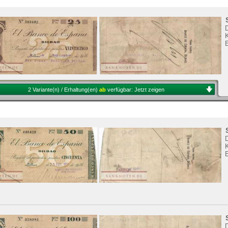
E
2 Variante(n) / Erhaltung(en)
ab
verfügbar:
Jetzt zeigen
E