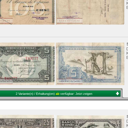
E
2 Variante(n) / Erhaltung(en)
ab
verfügbar:
Jetzt zeigen