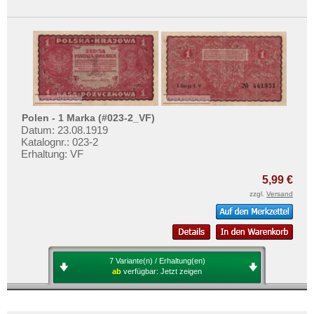
Tschechoslowakei
Mehr über...
Türkei
Zahlungsbedingungen
Ukraine
Privatsphäre und Datenschutz
Ungarn
Widerrufsbelehrung
Vatikan
Liefer- und Versandkosten
Weissrussland
AGB
Polen - 1 Marka (#023-2_VF)
Zypern
Datum: 23.08.1919
Impressum
Katalognr.: 023-2
Erhaltung: VF
5,99 €
zzgl.
Versand
7 Variante(n) / Erhaltung(en)
ab
verfügbar:
Jetzt zeigen