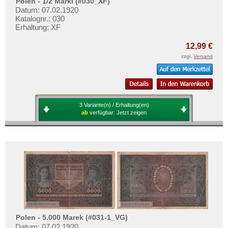
Polen - 1/2 Marki (#030_XF)
Datum: 07.02.1920
Katalognr.: 030
Erhaltung: XF
12,99 €
zzgl.
Versand
3 Variante(n) / Erhaltung(en)
ab
verfügbar:
Jetzt zeigen
Polen - 5.000 Marek (#031-1_VG)
Datum: 07.02.1920