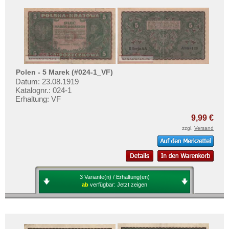
Polen - 5 Marek (#024-1_VF)
Datum: 23.08.1919
Katalognr.: 024-1
Erhaltung: VF
9,99 €
zzgl.
Versand
3 Variante(n) / Erhaltung(en)
ab
verfügbar:
Jetzt zeigen