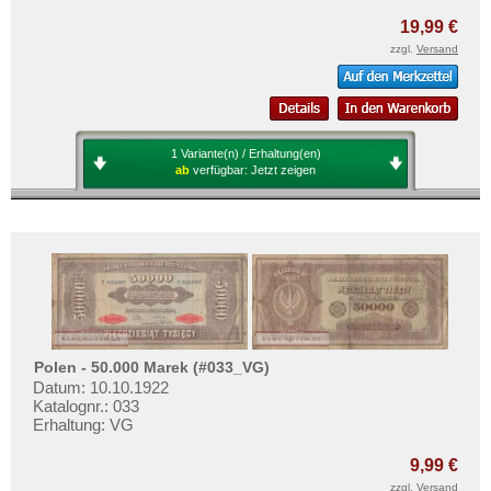
19,99 €
zzgl.
Versand
1 Variante(n) / Erhaltung(en)
ab
verfügbar:
Jetzt zeigen
Polen - 50.000 Marek (#033_VG)
Datum: 10.10.1922
Katalognr.: 033
Erhaltung: VG
9,99 €
zzgl.
Versand