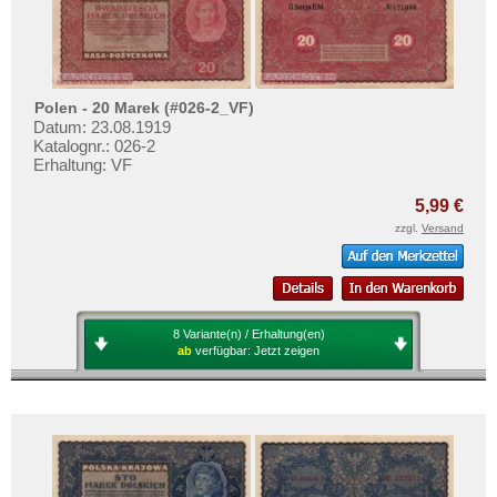
Polen - 20 Marek (#026-2_VF)
Datum: 23.08.1919
Katalognr.: 026-2
Erhaltung: VF
5,99 €
zzgl.
Versand
8 Variante(n) / Erhaltung(en)
ab
verfügbar:
Jetzt zeigen