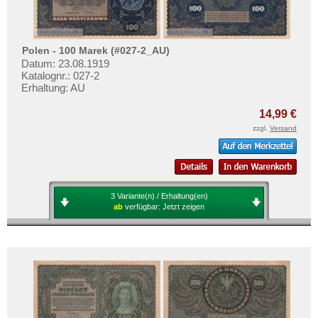
Polen - 100 Marek (#027-2_AU)
Datum: 23.08.1919
Katalognr.: 027-2
Erhaltung: AU
14,99 €
zzgl.
Versand
3 Variante(n) / Erhaltung(en)
ab
verfügbar:
Jetzt zeigen