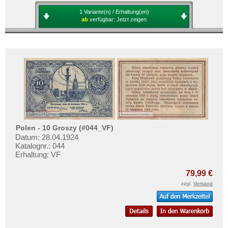
1 Variante(n) / Erhaltung(en)
ab
verfügbar:
Jetzt zeigen
Polen - 10 Groszy (#044_VF)
Datum: 28.04.1924
Katalognr.: 044
Erhaltung: VF
79,99 €
zzgl.
Versand