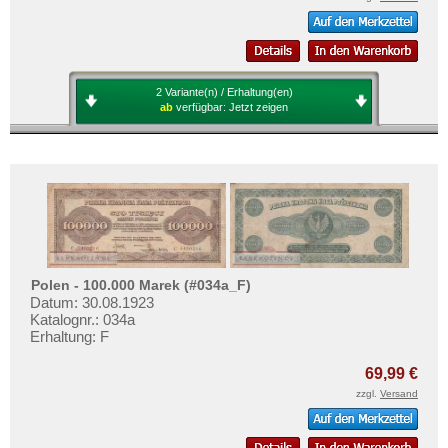
2 Variante(n) / Erhaltung(en)
ab
verfügbar:
Jetzt zeigen
Polen - 100.000 Marek (#034a_F)
Datum: 30.08.1923
Katalognr.: 034a
Erhaltung: F
69,99 €
zzgl.
Versand