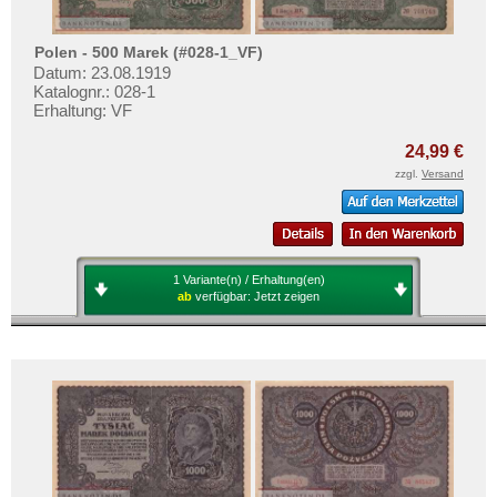
Polen - 500 Marek (#028-1_VF)
Datum: 23.08.1919
Katalognr.: 028-1
Erhaltung: VF
24,99 €
zzgl.
Versand
1 Variante(n) / Erhaltung(en)
ab
verfügbar:
Jetzt zeigen