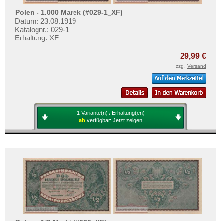
Polen - 1.000 Marek (#029-1_XF)
Datum: 23.08.1919
Katalognr.: 029-1
Erhaltung: XF
29,99 €
zzgl.
Versand
1 Variante(n) / Erhaltung(en)
ab
verfügbar:
Jetzt zeigen