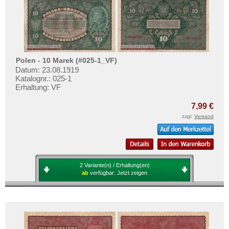
Polen - 10 Marek (#025-1_VF)
Datum: 23.08.1919
Katalognr.: 025-1
Erhaltung: VF
7,99 €
zzgl.
Versand
2 Variante(n) / Erhaltung(en)
ab
verfügbar:
Jetzt zeigen