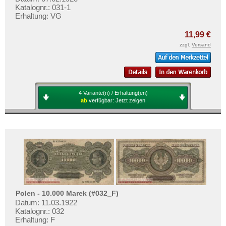
Katalognr.: 031-1
Erhaltung: VG
11,99 €
zzgl.
Versand
4 Variante(n) / Erhaltung(en)
ab
verfügbar:
Jetzt zeigen
Polen - 10.000 Marek (#032_F)
Datum: 11.03.1922
Katalognr.: 032
Erhaltung: F