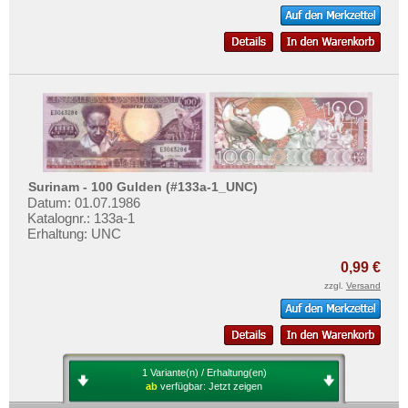
Surinam - 100 Gulden (#133a-1_UNC)
Datum: 01.07.1986
Katalognr.: 133a-1
Erhaltung: UNC
0,99 €
zzgl.
Versand
1 Variante(n) / Erhaltung(en)
ab
verfügbar:
Jetzt zeigen