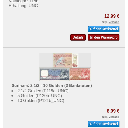
Katalognr.: 118b
Mehr über...
Erhaltung: UNC
Zahlungsbedingungen
12,99 €
Privatsphäre und Datenschutz
zzgl.
Versand
Widerrufsbelehrung
Liefer- und Versandkosten
AGB
Impressum
Surinam: 2 1/2 - 10 Gulden (3 Banknoten)
2 1/2 Gulden (P119a_UNC)
5 Gulden (P120b_UNC)
10 Gulden (P121b_UNC)
8,99 €
zzgl.
Versand