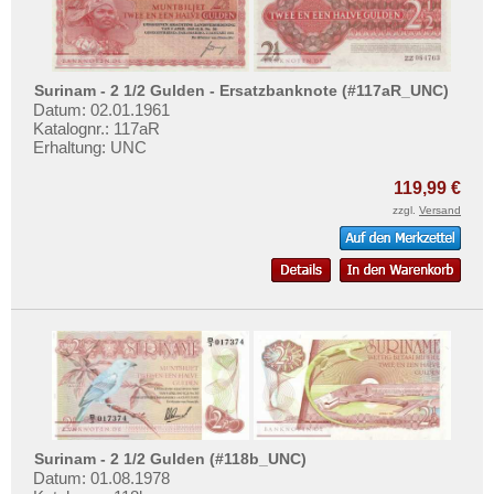
Testbanknoten
Banknotenbriefe
Kataloge
Surinam - 2 1/2 Gulden - Ersatzbanknote (#117aR_UNC)
Aufbewahrung
Datum: 02.01.1961
Katalognr.: 117aR
Gutscheine
Erhaltung: UNC
119,99 €
Ihre Bewertungen
zzgl.
Versand
Kontakt
Informationen
Preislisten
Ankauf
Erhaltungsgrade
Gratisbanknoten
FAQ
Surinam - 2 1/2 Gulden (#118b_UNC)
Datum: 01.08.1978