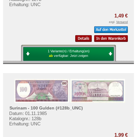
Erhaltung: UNC
1,49 €
zzgl.
Versand
1 Variante(n) / Erhaltung(en)
ab
verfügbar:
Jetzt zeigen
Surinam - 100 Gulden (#128b_UNC)
Datum: 01.11.1985
Katalognr.: 128b
Erhaltung: UNC
1,99 €