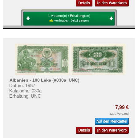
1 Variante(n) / Erhaltung(en)
ab
verfügbar:
Jetzt zeigen
Albanien - 100 Leke (#030a_UNC)
Datum: 1957
Katalognr.: 030a
Erhaltung: UNC
7,99 €
zzgl.
Versand