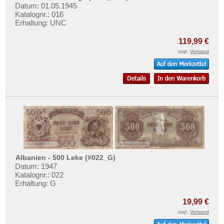
Datum: 01.05.1945
Türkei
Katalognr.: 016
Ukraine
Erhaltung: UNC
Ungarn
119,99 €
Vatikan
zzgl.
Versand
Weissrussland
Zypern
Albanien - 500 Leke (#022_G)
Datum: 1947
Katalognr.: 022
Erhaltung: G
19,99 €
zzgl.
Versand