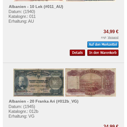
Testbanknoten
Finnland
Albanien - 10 Lek (#011_AU)
Banknotenbriefe
Frankreich
Datum: (1940)
Katalognr.: 011
Kataloge
Gibraltar
Erhaltung: AU
Aufbewahrung
Griechenland
34,99 €
Gutscheine
Grönland
zzgl.
Versand
Grossbritannien
Ihre Bewertungen
Guernsey
Kontakt
Irland
Island
Informationen
Isle of Man
Preislisten
Italien
Ankauf
Jersey
Erhaltungsgrade
Albanien - 20 Franka Ari (#012b_VG)
Jugoslawien
Datum: (1945)
Gratisbanknoten
Katalognr.: 012b
Kroatien
FAQ
Erhaltung: VG
Lettland
34,99 €