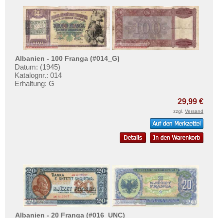
Russland
Saarland
San Marino
Schottland
Albanien - 100 Franga (#014_G)
Schweden
Datum: (1945)
Katalognr.: 014
Schweiz
Erhaltung: G
Serbien
29,99 €
Slowakei
zzgl.
Versand
Slowenien
Spanien
Spitzbergen
Tatarstan
Transnistrien
Tschechische Republik
Tschechoslowakei
Albanien - 20 Franga (#016_UNC)