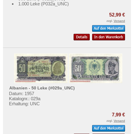
1.000 Leke (P032a_UNC)
52,99 €
zzgl.
Versand
Albanien - 50 Leke (#029a_UNC)
Datum: 1957
Katalognr.: 029a
Erhaltung: UNC
7,99 €
zzgl.
Versand