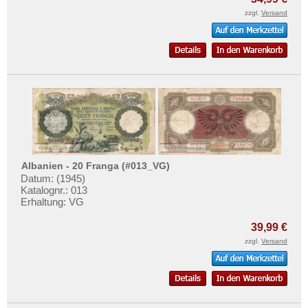
Mehr über...
Liechtenstein
zzgl.
Versand
Litauen
Zahlungsbedingungen
Luxemburg
Privatsphäre und Datenschutz
Malta
Widerrufsbelehrung
Mazedonien
Liefer- und Versandkosten
Memelgebiet
AGB
Moldawien
Impressum
Montenegro
Albanien - 20 Franga (#013_VG)
Niederlande
Datum: (1945)
Katalognr.: 013
Nordirland
Erhaltung: VG
Norwegen
39,99 €
Österreich
zzgl.
Versand
Polen
Portugal
Rumänien