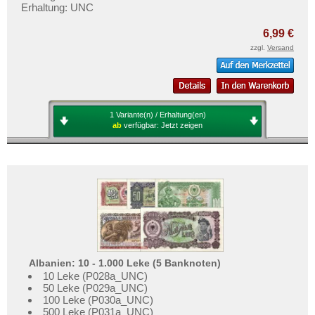
Erhaltung: UNC
6,99 €
zzgl.
Versand
1 Variante(n) / Erhaltung(en)
ab
verfügbar:
Jetzt zeigen
Albanien: 10 - 1.000 Leke (5 Banknoten)
10 Leke (P028a_UNC)
50 Leke (P029a_UNC)
100 Leke (P030a_UNC)
500 Leke (P031a_UNC)