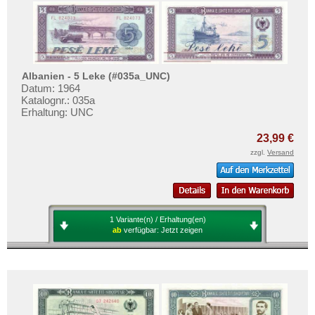
Albanien - 5 Leke (#035a_UNC)
Datum: 1964
Katalognr.: 035a
Erhaltung: UNC
23,99 €
zzgl.
Versand
1 Variante(n) / Erhaltung(en)
ab
verfügbar:
Jetzt zeigen