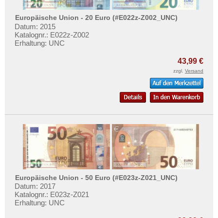
Grossbritannien
Mehr über...
Guernsey
Europäische Union - 20 Euro (#E022z-Z002_UNC)
Zahlungsbedingungen
Datum: 2015
Irland
Katalognr.: E022z-Z002
Privatsphäre und Datenschutz
Erhaltung: UNC
Island
Widerrufsbelehrung
Isle of Man
43,99 €
Liefer- und Versandkosten
zzgl.
Versand
Italien
AGB
Jersey
Impressum
Jugoslawien
Kroatien
Lettland
Liechtenstein
Litauen
Luxemburg
Europäische Union - 50 Euro (#E023z-Z021_UNC)
Datum: 2017
Malta
Katalognr.: E023z-Z021
Erhaltung: UNC
Mazedonien