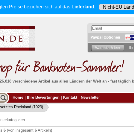
gten Preise beziehen sich
auf das
Lieferland
:
Ihr
 26.818 verschiedene Artikel aus allen Ländern der Welt an - fast tägli
Möcht
Home
|
Ihre Bewertungen
|
Kontakt
|
Newsletter
Alle Lieferungen, auch ins Ausland
, werden
von uns voll versichert. Sie haben
kein Risiko
verka
ssigen
falls die Sendung verloren geht oder beschädigt
setztes Rheinland (1923)
Dann si
wird.
Senden S
Absolute Zuverlässigkeit:
sowohl in puncto
nterkategorien:
Ihrer Ba
können
Service als auch in der Qualität unserer
.
Banknoten
is
6
(von insgesamt
6
Artikeln)
Weitere 