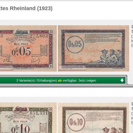
Sie
hier
.
tes Rheinland (1923)
3 Variante(n) / Erhaltung(en)
ab
verfügbar:
Jetzt zeigen