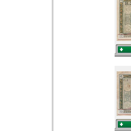
Rumänien
Russland
Saarland
San Marino
Schottland
Schweden
Schweiz
Serbien
Slowakei
Slowenien
Spanien
Spitzbergen
Tatarstan
Transnistrien
Tschechische Republik
Tschechoslowakei
Türkei
Ukraine
Ungarn
Vatikan
Weissrussland
Zypern