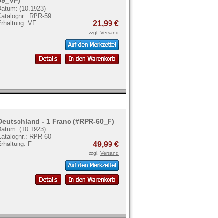
59_VF)
Datum: (10.1923)
Katalognr.: RPR-59
Erhaltung: VF
21,99 €
zzgl.
Versand
Deutschland - 1 Franc (#RPR-60_F)
Datum: (10.1923)
Katalognr.: RPR-60
rhaltung: F
49,99 €
zzgl.
Versand