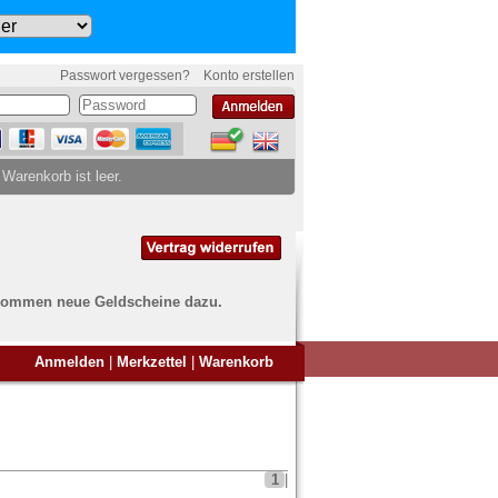
Passwort vergessen?
Konto erstellen
 Warenkorb ist leer.
ch kommen neue Geldscheine dazu.
en Sie Banknoten
Anmelden
|
Merkzettel
|
Warenkorb
ufen?
nd Sie bei uns genau richtig
ie uns einfach ein Übersichtsbild
nknoten an
info@banknoten.de
.
1
|
Informationen zum Ankauf finden