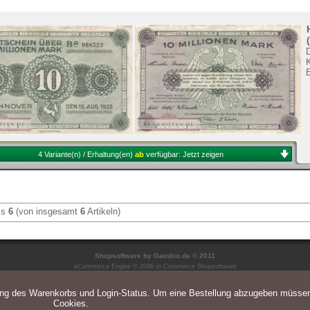
4 Variante(n) / Erhaltung(en)
ab
verfügbar:
Jetzt zeigen
is
6
(von insgesamt
6
Artikeln)
Shopsoftware
by Gambio.de © 2011
eCommerce Engine © 2006
xt:Commerce Shopsoftware
ung des Warenkorbs und Login-Status. Um eine Bestellung abzugeben müsse
Cookies.
Parse Time: 0.044s