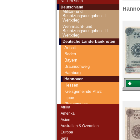
Neu im Shop
DDR (1948 -1989)
Deutschland
Hanno
Militär- und
Besatzungsausgaben - I.
Weltkrieg
Wehrmacht- und
Besatzungsausgaben - II.
Weltkrieg
Deutsche Länderbanknoten
Anhalt
Baden
Bayern
Braunschweig
Hamburg
Hannover
Hessen
Kreisgemeinde Pfalz
Lippe
Rheinprovinz
Afrika
Sachsen
Amerika
Waldeck
Asien
Westfalen
Australien & Ozeanien
Württemberg
Europa
Deutsche Kolonien
Sets