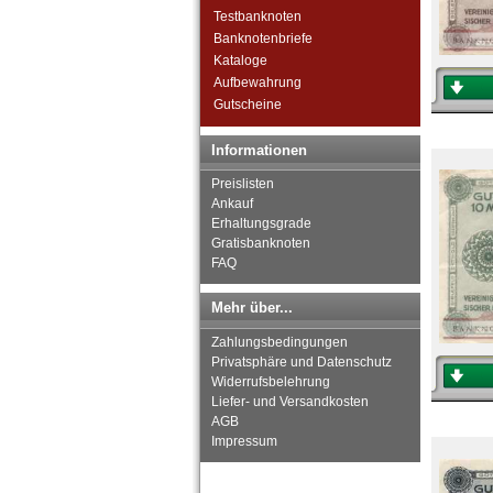
Deutsche Nebengebiete
Testbanknoten
Wert- und Steuergutscheine
Banknotenbriefe
(1933-1934)
Kataloge
Reichsbahn und Reichspost
Aufbewahrung
Alt-Deutschland
Gutscheine
Besonderheiten
Kriegsgefangenenlager
Informationen
Deutsches Städtenotgeld
Preislisten
Ankauf
Erhaltungsgrade
Gratisbanknoten
FAQ
Mehr über...
Zahlungsbedingungen
Privatsphäre und Datenschutz
Widerrufsbelehrung
Liefer- und Versandkosten
AGB
Impressum