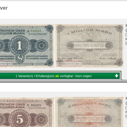
Sie
hier
.
ver
1 Variante(n) / Erhaltung(en)
ab
verfügbar:
Jetzt zeigen