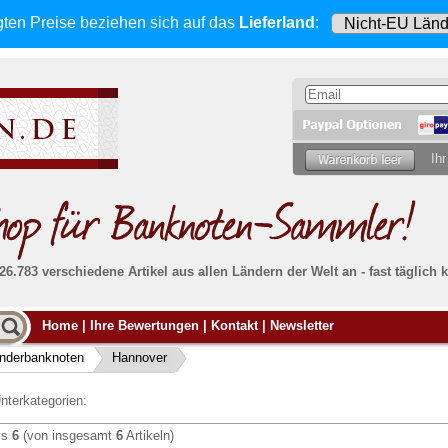
gten Preise beziehen sich
auf das
Lieferland
:
Ihr
 26.783 verschiedene Artikel aus allen Ländern der Welt an - fast tägli
Möcht
Home
|
Ihre Bewertungen
|
Kontakt
|
Newsletter
Alle Lieferungen, auch ins Ausland
, werden
von uns voll versichert. Sie haben
kein Risiko
verka
ssigen
falls die Sendung verloren geht oder beschädigt
nderbanknoten
Hannover
Dann si
wird.
Senden S
Absolute Zuverlässigkeit:
sowohl in puncto
nterkategorien:
Ihrer Ba
können
Service als auch in der Qualität unserer
.
Banknoten
is
6
(von insgesamt
6
Artikeln)
Weitere 