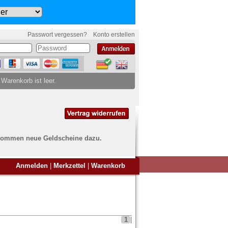
Passwort vergessen?
Konto erstellen
 Warenkorb ist leer.
ch kommen neue Geldscheine dazu.
en Sie Banknoten
Anmelden
|
Merkzettel
|
Warenkorb
ufen?
nd Sie bei uns genau richtig
ie uns einfach ein Übersichtsbild
nknoten an
info@banknoten.de
.
1
|
Informationen zum Ankauf finden