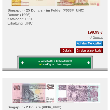
Singapur - 25 Dollars - im Folder (#033F_UNC)
Datum: (1996)
Katalognr.: 033F
Erhaltung: UNC
199,99 €
zzgl.
Versand
1 Variante(n) / Erhaltung(en)
ab
verfügbar:
Jetzt zeigen
Singapur - 2 Dollars (#034_UNC)