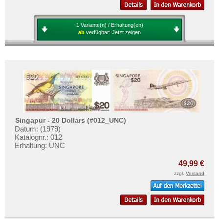
1 Variante(n) / Erhaltung(en)
ab
verfügbar:
Jetzt zeigen
Singapur - 20 Dollars (#012_UNC)
Datum: (1979)
Katalognr.: 012
Erhaltung: UNC
49,99 €
zzgl.
Versand