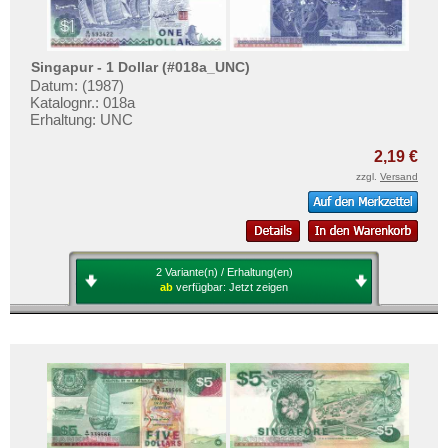
Singapur - 1 Dollar (#018a_UNC)
Datum: (1987)
Katalognr.: 018a
Erhaltung: UNC
2,19 €
zzgl.
Versand
2 Variante(n) / Erhaltung(en)
ab
verfügbar:
Jetzt zeigen