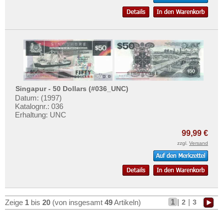
Singapur - 50 Dollars (#036_UNC)
Datum: (1997)
Katalognr.: 036
Erhaltung: UNC
99,99 €
zzgl.
Versand
1
|
|
2
3
Zeige
1
bis
20
(von insgesamt
49
Artikeln)