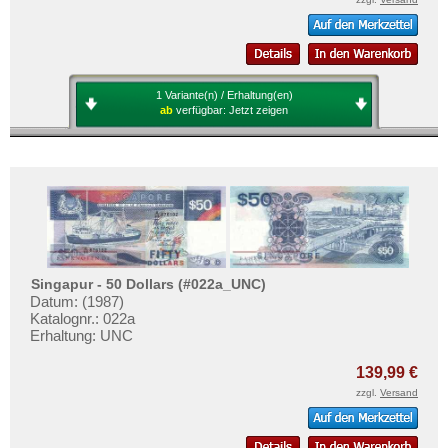
1 Variante(n) / Erhaltung(en)
ab
verfügbar:
Jetzt zeigen
Singapur - 50 Dollars (#022a_UNC)
Datum: (1987)
Katalognr.: 022a
Erhaltung: UNC
139,99 €
zzgl.
Versand