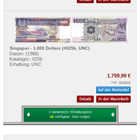
Singapur - 1.000 Dollars (#025b_UNC)
Datum: (1986)
Katalognr.: 025b
Erhaltung: UNC
1.799,99 €
zzgl.
Versand
1 Variante(n) / Erhaltung(en)
ab
verfügbar:
Jetzt zeigen