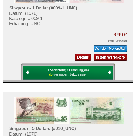
Mehr über...
Singapur - 1 Dollar (#009-1_UNC)
Zahlungsbedingungen
Datum: (1976)
Katalognr.: 009-1
Privatsphäre und Datenschutz
Erhaltung: UNC
Widerrufsbelehrung
3,99 €
Liefer- und Versandkosten
zzgl.
Versand
AGB
Impressum
1 Variante(n) / Erhaltung(en)
ab
verfügbar:
Jetzt zeigen
Singapur - 5 Dollars (#010_UNC)
Datum: (1976)