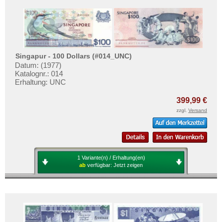
Singapur - 100 Dollars (#014_UNC)
Datum: (1977)
Katalognr.: 014
Erhaltung: UNC
399,99 €
zzgl.
Versand
1 Variante(n) / Erhaltung(en)
ab
verfügbar:
Jetzt zeigen