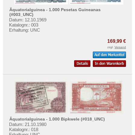
Mehr über...
Äquatorialguinea - 1.000 Pesetas Guineanas
Zahlungsbedingungen
(#003_UNC)
Datum: 12.10.1969
Privatsphäre und Datenschutz
Katalognr.: 003
Erhaltung: UNC
Widerrufsbelehrung
Liefer- und Versandkosten
169,99 €
zzgl.
Versand
AGB
Impressum
Äquatorialguinea - 1.000 Bipkwele (#018_UNC)
Datum: 21.10.1980
Katalognr.: 018
Erhaltung: UNC