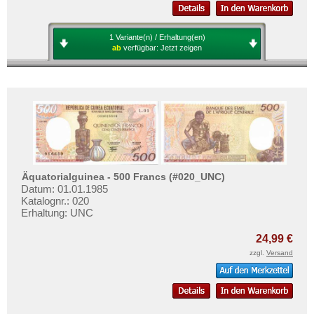
1 Variante(n) / Erhaltung(en)
ab
verfügbar:
Jetzt zeigen
Äquatorialguinea - 500 Francs (#020_UNC)
Datum: 01.01.1985
Katalognr.: 020
Erhaltung: UNC
24,99 €
zzgl.
Versand