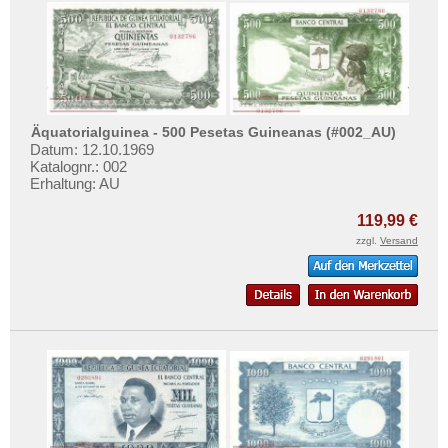
Testbanknoten
Banknotenbriefe
Kataloge
Aufbewahrung
Gutscheine
Äquatorialguinea - 500 Pesetas Guineanas (#002_AU)
Datum: 12.10.1969
Katalognr.: 002
Ihre Bewertungen
Erhaltung: AU
Kontakt
119,99 €
zzgl.
Versand
Informationen
Preislisten
Ankauf
Erhaltungsgrade
Gratisbanknoten
FAQ