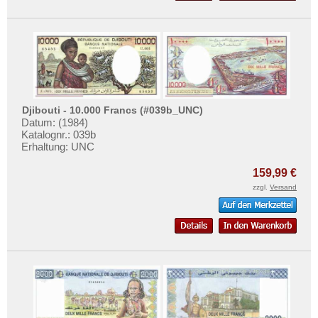
Uganda
Westafrikanische Staaten
Zaire
Zentralafrikanische Republik
Zentralafrikanische Staaten
Djibouti - 10.000 Francs (#039b_UNC)
Zimbabwe
Datum: (1984)
Katalognr.: 039b
Erhaltung: UNC
159,99 €
zzgl.
Versand