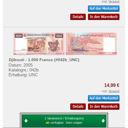
zzgl.
Versand
Djibouti - 1.000 Francs (#042b_UNC)
Datum: 2005
Katalognr.: 042b
Erhaltung: UNC
14,99 €
zzgl.
Versand
1 Variante(n) / Erhaltung(en)
ab
verfügbar:
Jetzt zeigen