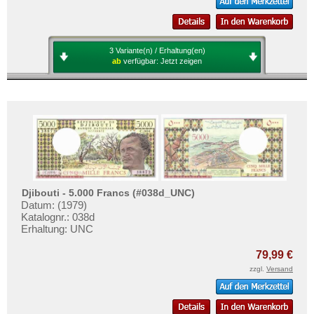
Sao Tome & Principe
Senegal
Seychellen
3 Variante(n) / Erhaltung(en)
ab
verfügbar:
Jetzt zeigen
Sierra Leone
Somalia
Somaliland
St. Helena
Süd Sudan
Südafrika
Sudan
Djibouti - 5.000 Francs (#038d_UNC)
Datum: (1979)
Swaziland
Katalognr.: 038d
Erhaltung: UNC
Tansania
79,99 €
Togo
zzgl.
Versand
Tschad
Tunesien