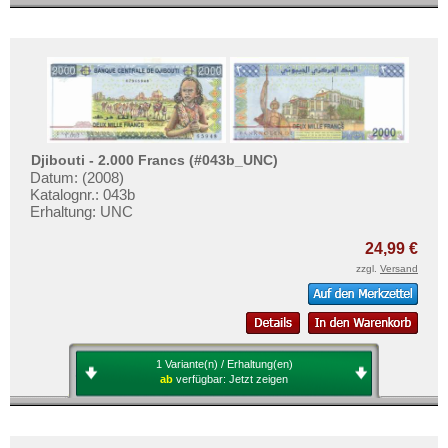
Djibouti - 2.000 Francs (#043b_UNC)
Datum: (2008)
Katalognr.: 043b
Erhaltung: UNC
24,99 €
zzgl.
Versand
1 Variante(n) / Erhaltung(en)
ab
verfügbar:
Jetzt zeigen