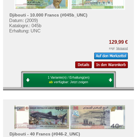
Djibouti - 10.000 Francs (#045b_UNC)
Datum: (2009)
Katalognr.: 045b
Erhaltung: UNC
129,99 €
zzgl.
Versand
1 Variante(n) / Erhaltung(en)
ab
verfügbar:
Jetzt zeigen
Djibouti - 40 Francs (#046-2_UNC)