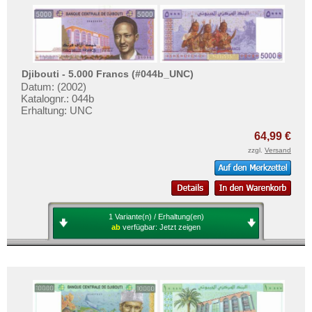
Djibouti - 5.000 Francs (#044b_UNC)
Datum: (2002)
Katalognr.: 044b
Erhaltung: UNC
64,99 €
zzgl.
Versand
1 Variante(n) / Erhaltung(en)
ab
verfügbar:
Jetzt zeigen