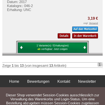
Datum: 2017
Katalognr.: 046-2
Erhaltung: UNC
3,19 €
zzgl.
Versand
1 Variante(n) / Erhaltung(en)
ab
verfügbar:
Jetzt zeigen
1
|
Zeige
1
bis
13
(von insgesamt
13
Artikeln)
Home
Bewertungen
Kontakt
Newsletter
Privatsphäre und Datenschutz
Impressum
AGB
Dieser Shop verwendet Session-Cookies ausschliesslich zur
Liefer- und Versandkosten
Verwaltung des Warenkorbs und Login-Status. Um eine
Bestellung abzugeben müssen Session-Cookies zugelassen