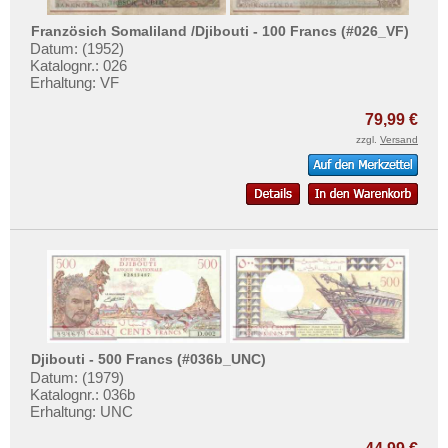
Ghana
Testbanknoten
Guinea
Französich Somaliland /Djibouti - 100 Francs (#026_VF)
Banknotenbriefe
Datum: (1952)
Guinea-Bissau
Katalognr.: 026
Kataloge
Erhaltung: VF
Kamerun
Aufbewahrung
Kap Verden
79,99 €
Gutscheine
zzgl.
Versand
Katanga
Ihre Bewertungen
Kenia
Kontakt
Komoren
Kongo, Demokratische Republik
Informationen
Kongo, Republik
Preislisten
Lesotho
Ankauf
Liberia
Erhaltungsgrade
Libyen
Djibouti - 500 Francs (#036b_UNC)
Gratisbanknoten
Datum: (1979)
Madagaskar
Katalognr.: 036b
FAQ
Erhaltung: UNC
Malawi