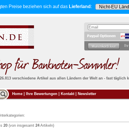
gten Preise beziehen sich
auf das
Lieferland
:
Ihr
 26.813 verschiedene Artikel aus allen Ländern der Welt an - fast tägli
Möcht
Home
|
Ihre Bewertungen
|
Kontakt
|
Newsletter
Alle Lieferungen, auch ins Ausland
, werden
von uns voll versichert. Sie haben
kein Risiko
verka
ssigen
falls die Sendung verloren geht oder beschädigt
Dann si
wird.
Senden S
Absolute Zuverlässigkeit:
sowohl in puncto
nterkategorien:
Ihrer Ba
können
Service als auch in der Qualität unserer
.
Banknoten
is
20
(von insgesamt
24
Artikeln)
Weitere 