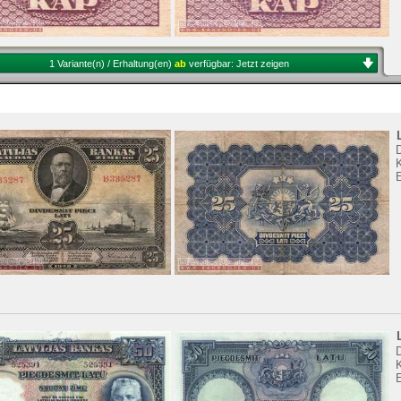
1 Variante(n) / Erhaltung(en)
ab
verfügbar:
Jetzt zeigen
K
E
K