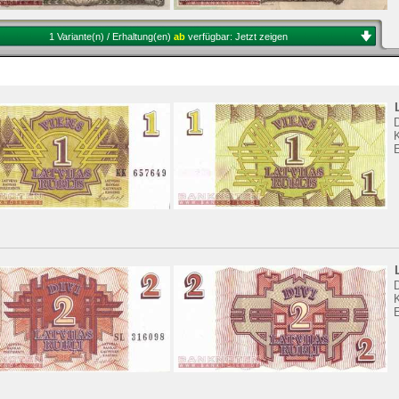
1 Variante(n) / Erhaltung(en)
ab
verfügbar:
Jetzt zeigen
K
K