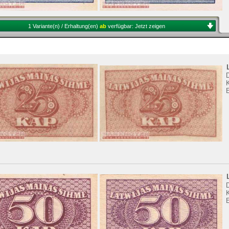
1 Variante(n) / Erhaltung(en)
ab
verfügbar:
Jetzt zeigen
K
K