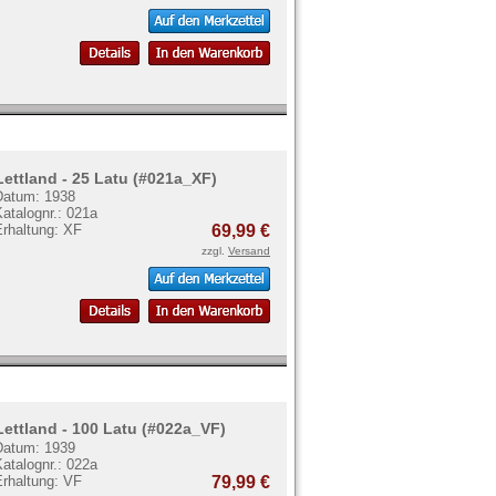
Lettland - 25 Latu (#021a_XF)
Datum: 1938
atalognr.: 021a
Erhaltung: XF
69,99 €
zzgl.
Versand
Lettland - 100 Latu (#022a_VF)
Datum: 1939
atalognr.: 022a
Erhaltung: VF
79,99 €