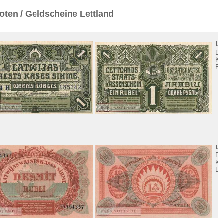
Sie
hier
.
ten / Geldscheine Lettland
K
K