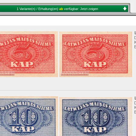
1 Variante(n) / Erhaltung(en)
ab
verfügbar:
Jetzt zeigen
K
K