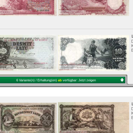
K
6 Variante(n) / Erhaltung(en)
ab
verfügbar:
Jetzt zeigen
K