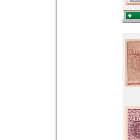
Transnistrien
Tschechische Republik
Tschechoslowakei
Türkei
Ukraine
Ungarn
Vatikan
Weissrussland
Zypern