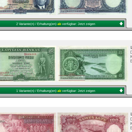
2 Variante(n) / Erhaltung(en)
ab
verfügbar:
Jetzt zeigen
K
1 Variante(n) / Erhaltung(en)
ab
verfügbar:
Jetzt zeigen
K