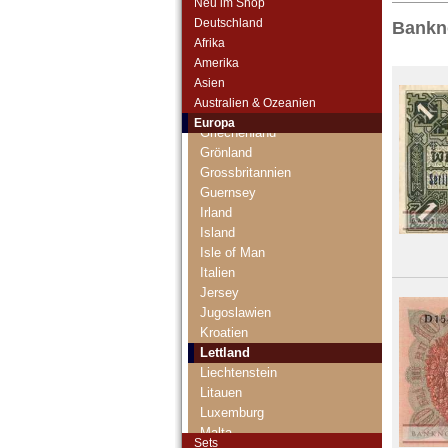
Neu im Shop
Estland
Deutschland
Bankno
Europäische Union
Afrika
Faroer Inseln
Amerika
Finnland
Asien
Frankreich
Australien & Ozeanien
Gibraltar
Europa
Griechenland
Grönland
Grossbritannien
Guernsey
Irland
Island
Isle of Man
Italien
Jersey
Jugoslawien
Kroatien
Lettland
Liechtenstein
Litauen
Luxemburg
Malta
Sets