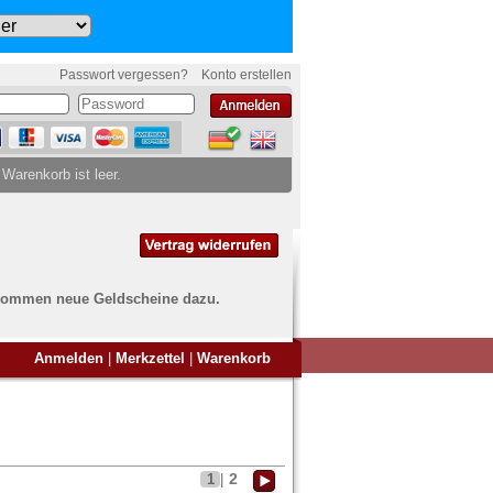
Passwort vergessen?
Konto erstellen
 Warenkorb ist leer.
ch kommen neue Geldscheine dazu.
en Sie Banknoten
Anmelden
|
Merkzettel
|
Warenkorb
ufen?
nd Sie bei uns genau richtig
ie uns einfach ein Übersichtsbild
nknoten an
info@banknoten.de
.
2
1
|
Informationen zum Ankauf finden