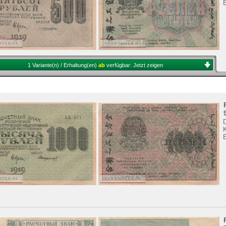
1 Variante(n) / Erhaltung(en)
ab
verfügbar:
Jetzt zeigen
K