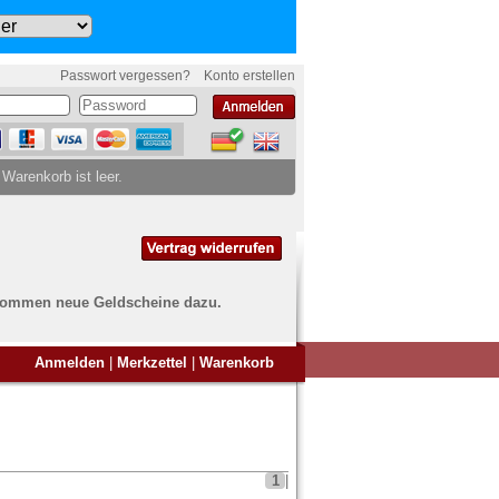
Passwort vergessen?
Konto erstellen
 Warenkorb ist leer.
ch kommen neue Geldscheine dazu.
en Sie Banknoten
Anmelden
|
Merkzettel
|
Warenkorb
ufen?
nd Sie bei uns genau richtig
ie uns einfach ein Übersichtsbild
nknoten an
info@banknoten.de
.
1
|
Informationen zum Ankauf finden