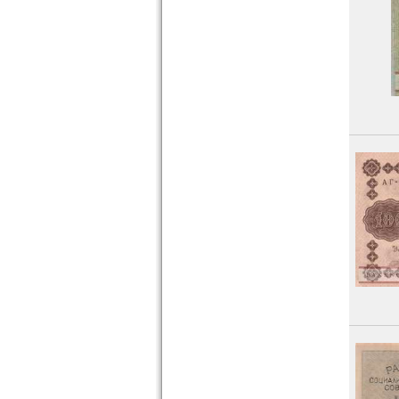
Ungarn
Vatikan
Weissrussland
Zypern