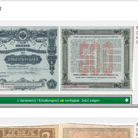
Sie
hier
.
R
K
1 Variante(n) / Erhaltung(en)
ab
verfügbar:
Jetzt zeigen
K