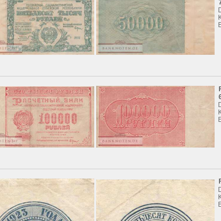
K
K
E
K