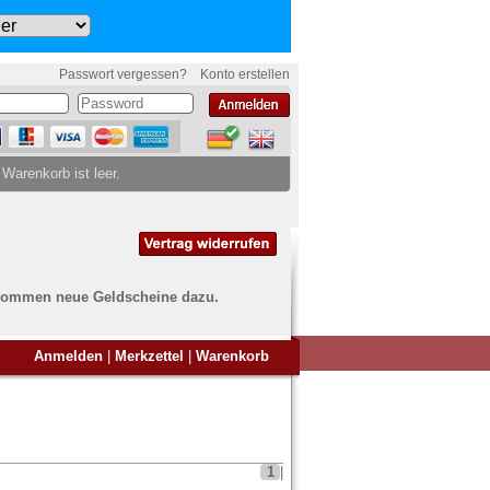
Passwort vergessen?
Konto erstellen
 Warenkorb ist leer.
ch kommen neue Geldscheine dazu.
en Sie Banknoten
Anmelden
|
Merkzettel
|
Warenkorb
ufen?
nd Sie bei uns genau richtig
ie uns einfach ein Übersichtsbild
nknoten an
info@banknoten.de
.
1
|
Informationen zum Ankauf finden