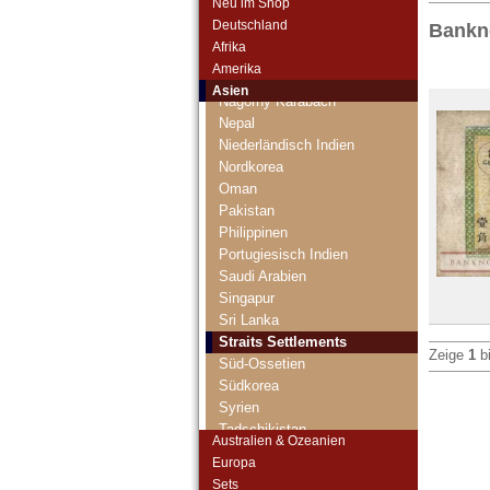
Neu im Shop
Malaysia
Deutschland
Bankno
Malediven
Afrika
Mongolei
Amerika
Myanmar
Asien
Nagorny Karabach
Nepal
Niederländisch Indien
Nordkorea
Oman
Pakistan
Philippinen
Portugiesisch Indien
Saudi Arabien
Singapur
Sri Lanka
Straits Settlements
Zeige
1
b
Süd-Ossetien
Südkorea
Syrien
Tadschikistan
Australien & Ozeanien
Taiwan
Europa
Thailand
Sets