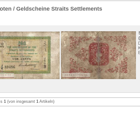
Sie
hier
.
ten / Geldscheine Straits Settlements
K
is
1
(von insgesamt
1
Artikeln)