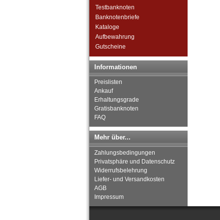
Timor
Testbanknoten
Turkmenistan
Banknotenbriefe
Usbekistan
Kataloge
Vereinigte Arabische Emirate
Aufbewahrung
Vietnam
Gutscheine
Vietnam Süd
Informationen
Preislisten
Ankauf
Erhaltungsgrade
Gratisbanknoten
FAQ
Mehr über...
Zahlungsbedingungen
Privatsphäre und Datenschutz
Widerrufsbelehrung
Liefer- und Versandkosten
AGB
Impressum