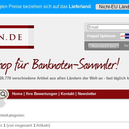
gten Preise beziehen sich
auf das
Lieferland
:
Ihr
 26.778 verschiedene Artikel aus allen Ländern der Welt an - fast tägli
Möcht
Home
|
Ihre Bewertungen
|
Kontakt
|
Newsletter
Alle Lieferungen, auch ins Ausland
, werden
von uns voll versichert. Sie haben
kein Risiko
verka
ssigen
falls die Sendung verloren geht oder beschädigt
Dann si
wird.
Senden S
Absolute Zuverlässigkeit:
sowohl in puncto
nterkategorien:
Ihrer Ba
können
Service als auch in der Qualität unserer
.
Banknoten
is
1
(von insgesamt
1
Artikeln)
Weitere 