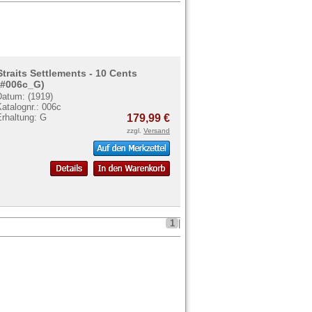
Straits Settlements - 10 Cents
(#006c_G)
Datum: (1919)
atalognr.: 006c
Erhaltung: G
179,99 €
zzgl.
Versand
1
|