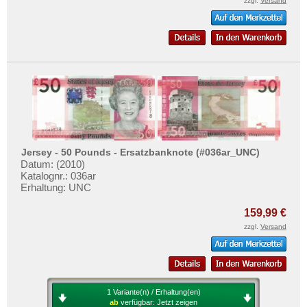
zzgl.
Versand
Jersey - 50 Pounds - Ersatzbanknote (#036ar_UNC)
Datum: (2010)
Katalognr.: 036ar
Erhaltung: UNC
159,99 €
zzgl.
Versand
1 Variante(n) / Erhaltung(en)
ab
verfügbar:
Jetzt zeigen