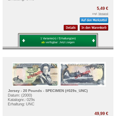
5,49 €
zzgl.
Versand
1 Variante(n) / Erhaltung(en)
ab
verfügbar:
Jetzt zeigen
Jersey - 20 Pounds - SPECIMEN (#029s_UNC)
Datum: (2000)
Katalognr.: 029s
Erhaltung: UNC
49,99 €