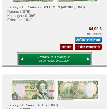
Jersey - 10 Pounds - SPECIMEN (#013bS_UNC)
Datum: (1976)
Katalognr.: 013bS
Erhaltung: UNC
64,99 €
zzgl.
Versand
2 Variante(n) / Erhaltung(en)
ab
verfügbar:
Jetzt zeigen
Jersey - 1 Pound (#015a_UNC)