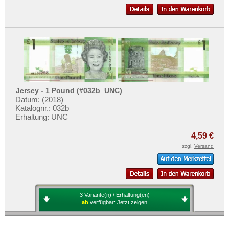
Jersey - 1 Pound (#032b_UNC)
Datum: (2018)
Katalognr.: 032b
Erhaltung: UNC
4,59 €
zzgl.
Versand
3 Variante(n) / Erhaltung(en)
ab
verfügbar:
Jetzt zeigen