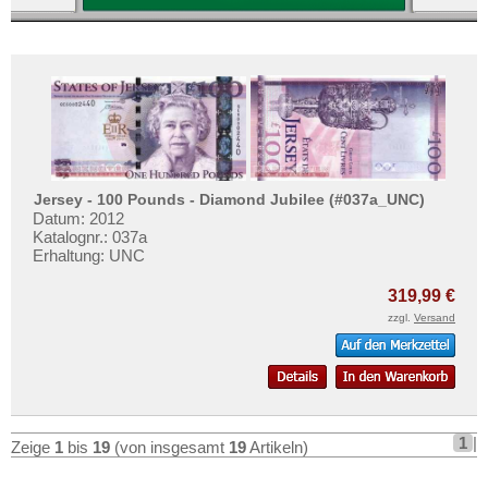
Jersey - 100 Pounds - Diamond Jubilee (#037a_UNC)
Datum: 2012
Katalognr.: 037a
Erhaltung: UNC
319,99 €
zzgl.
Versand
1
|
Zeige
1
bis
19
(von insgesamt
19
Artikeln)