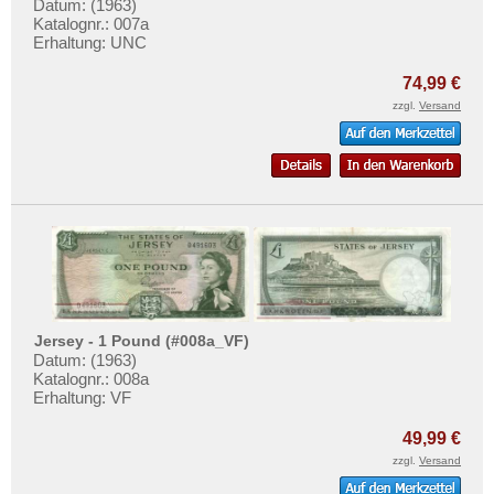
Liechtenstein
Datum: (1963)
Testbanknoten
Katalognr.: 007a
Litauen
Erhaltung: UNC
Banknotenbriefe
Luxemburg
Kataloge
74,99 €
Malta
zzgl.
Versand
Aufbewahrung
Mazedonien
Gutscheine
Memelgebiet
Ihre Bewertungen
Moldawien
Kontakt
Montenegro
Niederlande
Informationen
Nordirland
Preislisten
Norwegen
Jersey - 1 Pound (#008a_VF)
Ankauf
Datum: (1963)
Österreich
Katalognr.: 008a
Erhaltungsgrade
Polen
Erhaltung: VF
Gratisbanknoten
Portugal
49,99 €
FAQ
Rumänien
zzgl.
Versand