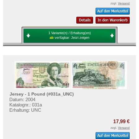
zzgl.
Versand
1 Variante(n) / Erhaltung(en)
ab
verfügbar:
Jetzt zeigen
Jersey - 1 Pound (#031a_UNC)
Datum: 2004
Katalognr.: 031a
Erhaltung: UNC
17,99 €
zzgl.
Versand