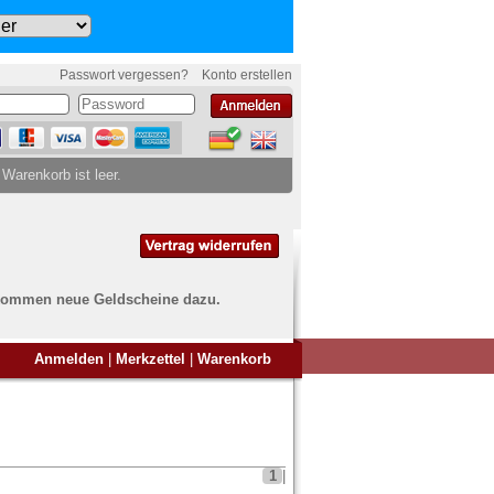
Passwort vergessen?
Konto erstellen
 Warenkorb ist leer.
ch kommen neue Geldscheine dazu.
en Sie Banknoten
Anmelden
|
Merkzettel
|
Warenkorb
ufen?
nd Sie bei uns genau richtig
ie uns einfach ein Übersichtsbild
nknoten an
info@banknoten.de
.
1
|
Informationen zum Ankauf finden