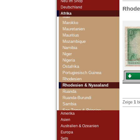
Neu im Shop
Madagaskar
Deutschland
Rhode
Malawi
Afrika
Mali
Marokko
Mauretanien
Mauritius
Mozambique
Namibia
Niger
Nigeria
Ostafrika
Portugiesisch Guinea
Rhodesien
Rhodesien & Nyasaland
Ruanda
Ruanda-Burundi
Zeige
1
b
Sambia
Sao Tome & Principe
Amerika
Senegal
Asien
Seychellen
Australien & Ozeanien
Sierra Leone
Europa
Somalia
Sets