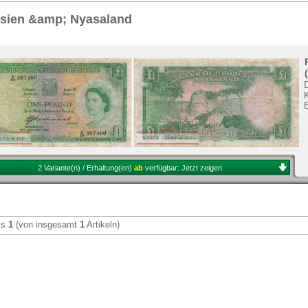
Sie
hier
.
sien &amp; Nyasaland
K
E
2 Variante(n) / Erhaltung(en)
ab
verfügbar:
Jetzt zeigen
is
1
(von insgesamt
1
Artikeln)