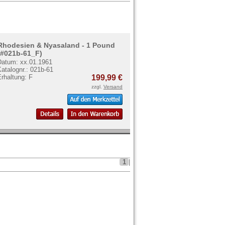
Rhodesien & Nyasaland - 1 Pound
(#021b-61_F)
Datum: xx.01.1961
atalognr.: 021b-61
rhaltung: F
199,99 €
zzgl.
Versand
1
|