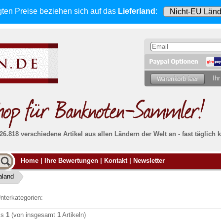
gten Preise beziehen sich
auf das
Lieferland
:
Ihr
 26.818 verschiedene Artikel aus allen Ländern der Welt an - fast tägli
Möcht
Home
|
Ihre Bewertungen
|
Kontakt
|
Newsletter
Alle Lieferungen, auch ins Ausland
, werden
von uns voll versichert. Sie haben
kein Risiko
verka
ssigen
falls die Sendung verloren geht oder beschädigt
aland
Dann si
wird.
Senden S
Absolute Zuverlässigkeit:
sowohl in puncto
nterkategorien:
Ihrer Ba
können
Service als auch in der Qualität unserer
.
Banknoten
is
1
(von insgesamt
1
Artikeln)
Weitere 