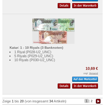
Katar: 1 - 10 Riyals (3 Banknoten)
1 Riyal (P028-U2_UNC)
5 Riyals (P029-U2_UNC)
10 Riyals (P030-U2_UNC)
10,69 €
zzgl.
Versand
1
|
2
Zeige
1
bis
20
(von insgesamt
34
Artikeln)