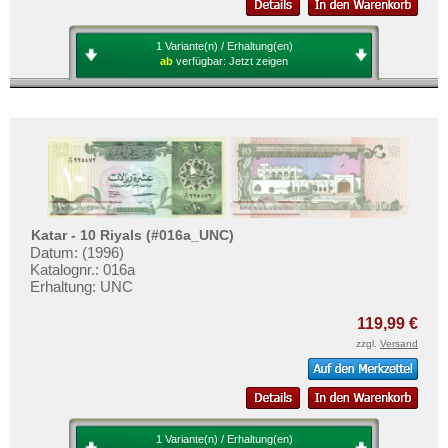
1 Variante(n) / Erhaltung(en)
ab
verfügbar:
Jetzt zeigen
Katar - 10 Riyals (#016a_UNC)
Datum: (1996)
Katalognr.: 016a
Erhaltung: UNC
119,99 €
zzgl.
Versand
1 Variante(n) / Erhaltung(en)