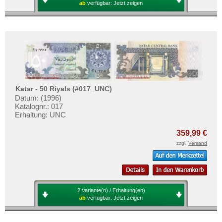
ab
verfügbar:
Jetzt zeigen
Katar - 50 Riyals (#017_UNC)
Datum: (1996)
Katalognr.: 017
Erhaltung: UNC
359,99 €
zzgl.
Versand
2 Variante(n) / Erhaltung(en)
ab
verfügbar:
Jetzt zeigen