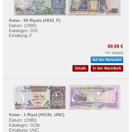
Katar - 50 Riyals (#010_F)
Datum: (1980)
Katalognr.: 010
Erhaltung: F
99,99 €
zzgl.
Versand
Katar - 1 Riyal (#013b_UNC)
Datum: (1985)
Katalognr.: 013b
Erhaltung: UNC