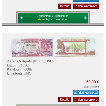
Vietnam
Vietnam Süd
2 Variante(n) / Erhaltung(en)
ab
verfügbar:
Jetzt zeigen
Katar - 5 Riyals (#008b_UNC)
Datum: (1980)
Katalognr.: 008b
Erhaltung: UNC
69,99 €
zzgl.
Versand