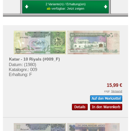
2 Variante(n) / Erhaltung(en)
ab
verfügbar:
Jetzt zeigen
Katar - 10 Riyals (#009_F)
Datum: (1980)
Katalognr.: 009
Erhaltung: F
15,99 €
zzgl.
Versand