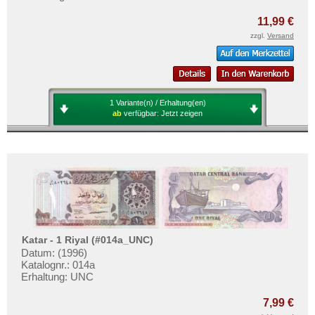
11,99 €
zzgl.
Versand
1 Variante(n) / Erhaltung(en)
ab
verfügbar:
Jetzt zeigen
Katar - 1 Riyal (#014a_UNC)
Datum: (1996)
Katalognr.: 014a
Erhaltung: UNC
7,99 €