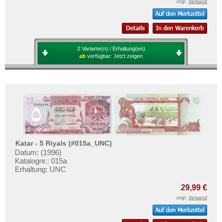
zzgl.
Versand
2 Variante(n) / Erhaltung(en)
ab
verfügbar:
Jetzt zeigen
Katar - 5 Riyals (#015a_UNC)
Datum: (1996)
Katalognr.: 015a
Erhaltung: UNC
29,99 €
zzgl.
Versand