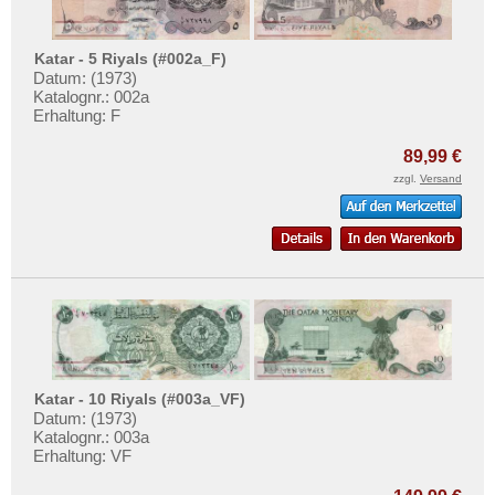
Libanon
Testbanknoten
Macao
Banknotenbriefe
Katar - 5 Riyals (#002a_F)
Malaya
Kataloge
Datum: (1973)
Katalognr.: 002a
Malaya & Britisch Borneo
Aufbewahrung
Erhaltung: F
Malaysia
Gutscheine
89,99 €
Malediven
zzgl.
Versand
Ihre Bewertungen
Mongolei
Kontakt
Myanmar
Nagorny Karabach
Informationen
Nepal
Preislisten
Niederländisch Indien
Ankauf
Nordkorea
Erhaltungsgrade
Oman
Katar - 10 Riyals (#003a_VF)
Gratisbanknoten
Datum: (1973)
Pakistan
Katalognr.: 003a
FAQ
Erhaltung: VF
Philippinen