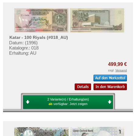
Katar - 100 Riyals (#018_AU)
Datum: (1996)
Katalognr.: 018
Erhaltung: AU
499,99 €
zzgl.
Versand
2 Variante(n) / Erhaltung(en)
ab
verfügbar:
Jetzt zeigen