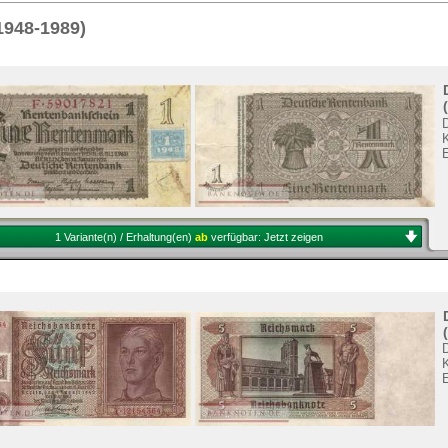
Sie
hier
.
1948-1989)
1 Variante(n) / Erhaltung(en)
ab
verfügbar:
Jetzt zeigen