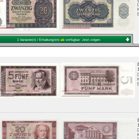
1 Variante(n) / Erhaltung(en)
ab
verfügbar:
Jetzt zeigen