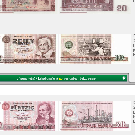
3 Variante(n) / Erhaltung(en)
ab
verfügbar:
Jetzt zeigen