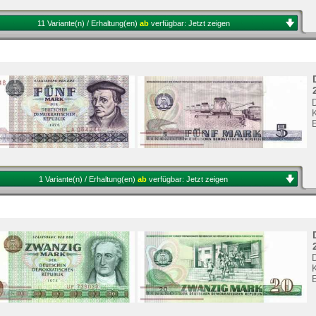
11 Variante(n) / Erhaltung(en)
ab
verfügbar:
Jetzt zeigen
1 Variante(n) / Erhaltung(en)
ab
verfügbar:
Jetzt zeigen