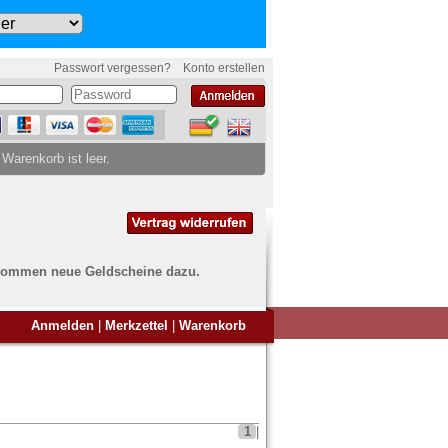
Passwort vergessen?
Konto erstellen
 Warenkorb ist leer.
ch kommen neue Geldscheine dazu.
en Sie Banknoten
Anmelden
|
Merkzettel
|
Warenkorb
ufen?
nd Sie bei uns genau richtig
ie uns einfach ein Übersichtsbild
nknoten an
info@banknoten.de
.
1
|
Informationen zum Ankauf finden