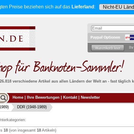
gten Preise beziehen sich
auf das
Lieferland
:
Ihr
 26.818 verschiedene Artikel aus allen Ländern der Welt an - fast tägli
Möcht
Home
|
Ihre Bewertungen
|
Kontakt
|
Newsletter
Alle Lieferungen, auch ins Ausland
, werden
von uns voll versichert. Sie haben
kein Risiko
verka
ssigen
falls die Sendung verloren geht oder beschädigt
1989)
DDR (1948-1989)
Dann si
wird.
Senden S
Absolute Zuverlässigkeit:
sowohl in puncto
nterkategorien:
Ihrer Ba
können
Service als auch in der Qualität unserer
.
Banknoten
is
18
(von insgesamt
18
Artikeln)
Weitere 