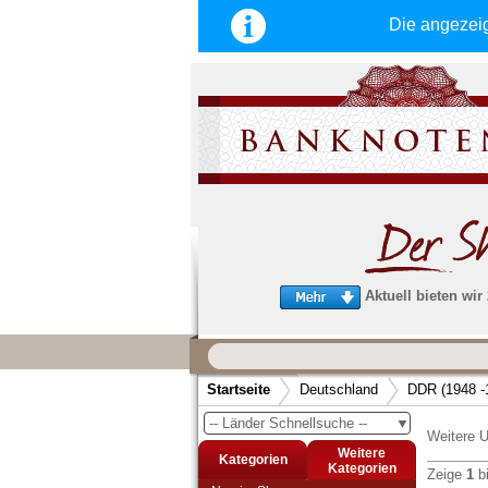
Die angezei
Aktuell bieten wir
Wir garantieren
schnellen, sicheren und zuverlä
Startseite
Deutschland
DDR (1948 -
Service
-- Länder Schnellsuche --
▼
Schneller und sicherer Versand
-
Weitere U
Bestellungen werktags bis 14:00 Uhr, 
Weitere
Kategorien
noch am selben Tag verschickt werden
Kategorien
Zeige
1
b
(Versand mit DHL oder Deutsche Post)