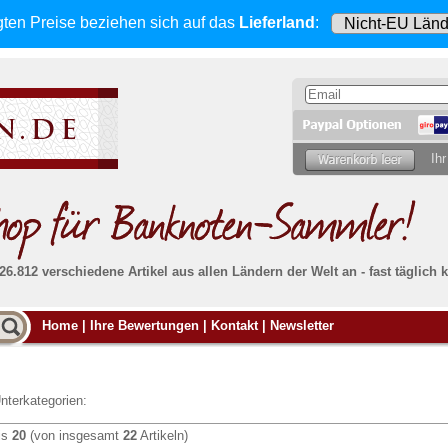
gten Preise beziehen sich
auf das
Lieferland
:
Ihr
 26.812 verschiedene Artikel aus allen Ländern der Welt an - fast tägli
Möcht
Home
|
Ihre Bewertungen
|
Kontakt
|
Newsletter
Alle Lieferungen, auch ins Ausland
, werden
von uns voll versichert. Sie haben
kein Risiko
verka
ssigen
falls die Sendung verloren geht oder beschädigt
Dann si
wird.
Senden S
Absolute Zuverlässigkeit:
sowohl in puncto
nterkategorien:
Ihrer Ba
können
Service als auch in der Qualität unserer
.
Banknoten
is
20
(von insgesamt
22
Artikeln)
Weitere 