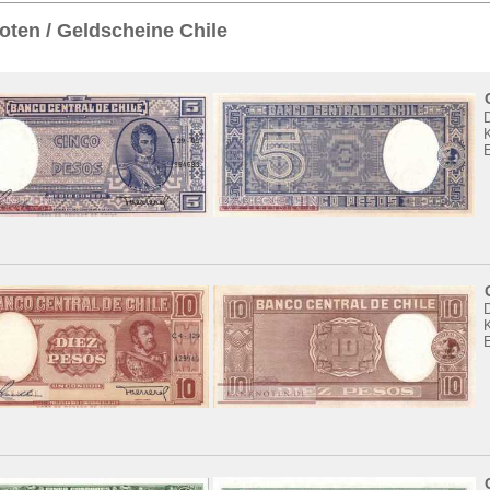
Sie
hier
.
ten / Geldscheine Chile
K
K