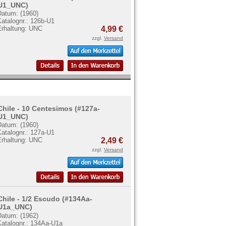
U1_UNC)
Datum: (1960)
atalognr.: 126b-U1
Erhaltung: UNC
4,99 €
zzgl.
Versand
Chile - 10 Centesimos (#127a-
U1_UNC)
Datum: (1960)
atalognr.: 127a-U1
Erhaltung: UNC
2,49 €
zzgl.
Versand
Chile - 1/2 Escudo (#134Aa-
U1a_UNC)
Datum: (1962)
Katalognr.: 134Aa-U1a