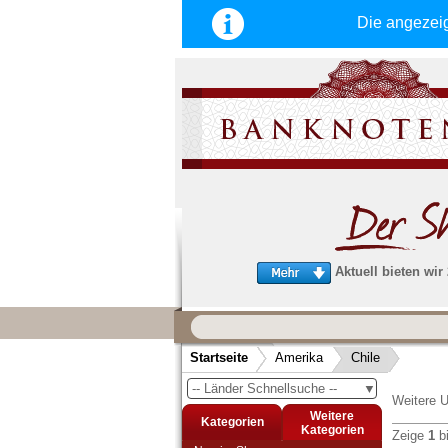
Die angezei
Aktuell bieten wir
Wir garantieren
schnellen, sicheren und zuverlä
Startseite
Amerika
Chile
Service
-- Länder Schnellsuche --
▼
Schneller und sicherer Versand
-
Weitere U
Bestellungen werktags bis 14:00 Uhr, 
Weitere
Kategorien
noch am selben Tag verschickt werden
Kategorien
Zeige
1
b
(Versand mit DHL oder Deutsche Post)