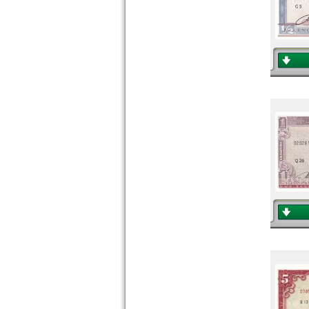
St. Vincent
Surinam
Trinidad und Tobago
Uruguay
USA
Venezuela