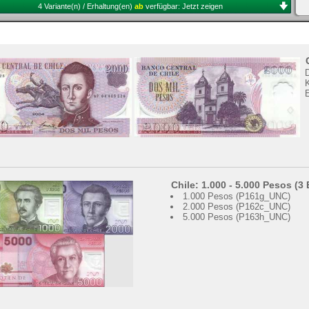
4 Variante(n) / Erhaltung(en)
ab
verfügbar:
Jetzt zeigen
K
Chile: 1.000 - 5.000 Pesos (
1.000 Pesos (P161g_UNC)
2.000 Pesos (P162c_UNC)
5.000 Pesos (P163h_UNC)