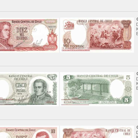
K
K
K