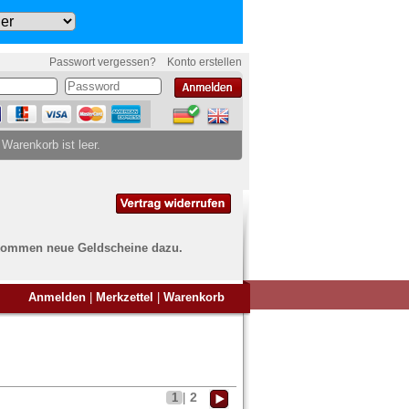
Passwort vergessen?
Konto erstellen
 Warenkorb ist leer.
ch kommen neue Geldscheine dazu.
en Sie Banknoten
Anmelden
|
Merkzettel
|
Warenkorb
ufen?
nd Sie bei uns genau richtig
ie uns einfach ein Übersichtsbild
nknoten an
info@banknoten.de
.
2
1
|
Informationen zum Ankauf finden