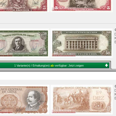
K
1 Variante(n) / Erhaltung(en)
ab
verfügbar:
Jetzt zeigen
K