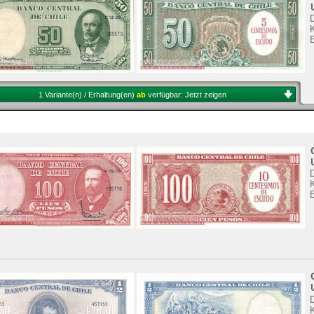
K
1 Variante(n) / Erhaltung(en)
ab
verfügbar:
Jetzt zeigen
K