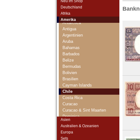
Neu im Shop
Deutschland
Bankno
Afrika
Anguilla
Amerika
Antarctica
Antigua
Argentinien
Aruba
Bahamas
Barbados
Belize
Bermudas
Bolivien
Brasilien
Cayman Islands
Chile
Costa Rica
Curacao
Curacao & Sint Maarten
Dominica
Asien
Dominikanische Republik
Australien & Ozeanien
Ecuador
Europa
El Salvador
Sets