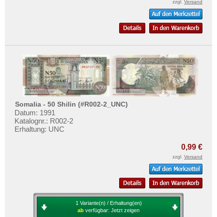
zzgl.
Versand
Somalia - 50 Shilin (#R002-2_UNC)
Datum: 1991
Katalognr.: R002-2
Erhaltung: UNC
0,99 €
zzgl.
Versand
1 Variante(n) / Erhaltung(en)
ab
verfügbar:
Jetzt zeigen