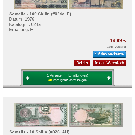
Somalia - 100 Shilin (#024a_F)
Datum: 1978
Katalognr.: 024a
Erhaltung: F
14,99 €
zzgl.
Versand
1 Variante(n) / Erhaltung(en)
ab
verfügbar:
Jetzt zeigen
Somalia - 10 Shilin (#026_AU)