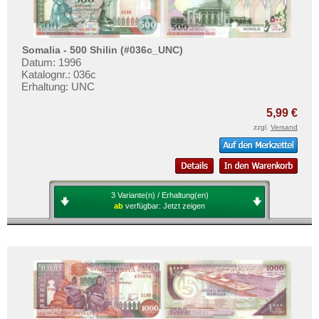
Somalia - 500 Shilin (#036c_UNC)
Datum: 1996
Katalognr.: 036c
Erhaltung: UNC
5,99 €
zzgl.
Versand
3 Variante(n) / Erhaltung(en)
ab
verfügbar:
Jetzt zeigen