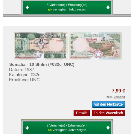
3 Variante(n) / Erhaltung(en)
ab
verfügbar:
Jetzt zeigen
Somalia - 10 Shilin (#032c_UNC)
Datum: 1987
Katalognr.: 032c
Erhaltung: UNC
7,99 €
zzgl.
Versand
2 Variante(n) / Erhaltung(en)
ab
verfügbar:
Jetzt zeigen