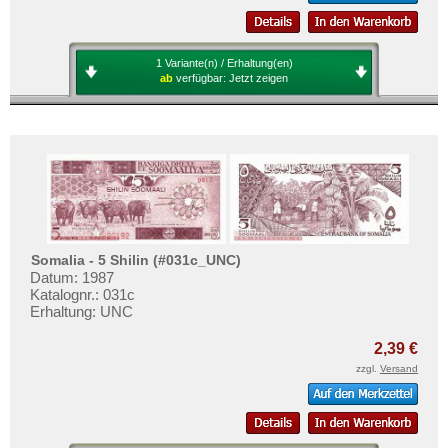
1 Variante(n) / Erhaltung(en)
ab
verfügbar:
Jetzt zeigen
Somalia - 5 Shilin (#031c_UNC)
Datum: 1987
Katalognr.: 031c
Erhaltung: UNC
2,39 €
zzgl.
Versand