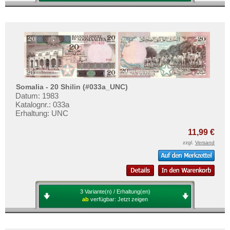
Somalia - 20 Shilin (#033a_UNC)
Datum: 1983
Katalognr.: 033a
Erhaltung: UNC
11,99 €
zzgl.
Versand
3 Variante(n) / Erhaltung(en)
ab
verfügbar:
Jetzt zeigen