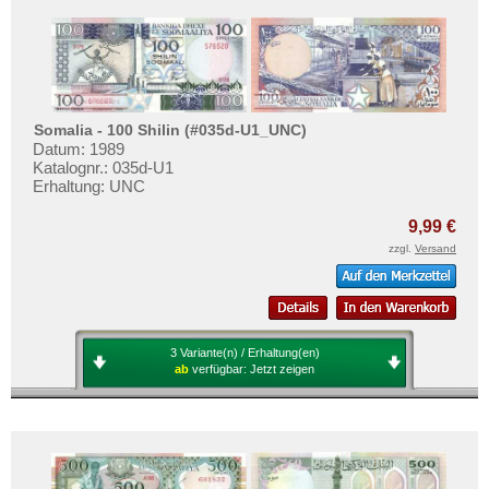
Somalia - 100 Shilin (#035d-U1_UNC)
Datum: 1989
Katalognr.: 035d-U1
Erhaltung: UNC
9,99 €
zzgl.
Versand
3 Variante(n) / Erhaltung(en)
ab
verfügbar:
Jetzt zeigen