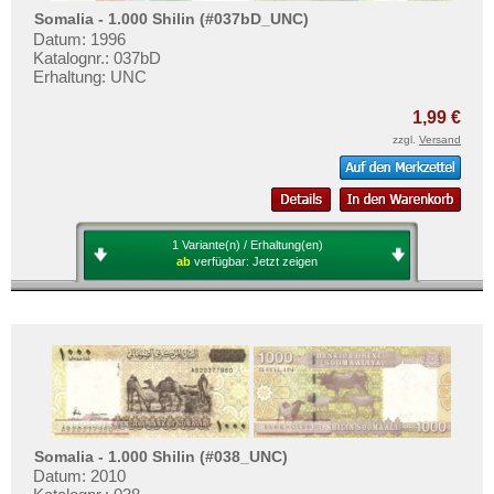
Somalia - 1.000 Shilin (#037bD_UNC)
Datum: 1996
Katalognr.: 037bD
Erhaltung: UNC
1,99 €
zzgl.
Versand
1 Variante(n) / Erhaltung(en)
ab
verfügbar:
Jetzt zeigen
Somalia - 1.000 Shilin (#038_UNC)
Datum: 2010