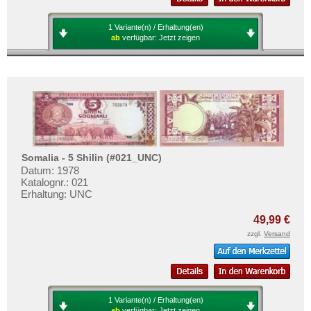
Mehr über...
1 Variante(n) / Erhaltung(en)
Zahlungsbedingungen
ab
verfügbar:
Jetzt zeigen
Privatsphäre und Datenschutz
Widerrufsbelehrung
Liefer- und Versandkosten
AGB
Impressum
Somalia - 5 Shilin (#021_UNC)
Datum: 1978
Katalognr.: 021
Erhaltung: UNC
49,99 €
zzgl.
Versand
1 Variante(n) / Erhaltung(en)
ab
verfügbar:
Jetzt zeigen