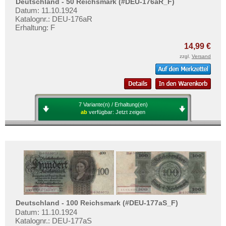
Deutschland - 50 Reichsmark (#DEU-176aR_F)
Deutsche Länderbanknoten
Testbanknoten
Datum: 11.10.1924
Deutsche Kolonien
Katalognr.: DEU-176aR
Banknotenbriefe
Erhaltung: F
Deutsche Nebengebiete
Kataloge
14,99 €
Wert- und Steuergutscheine (1933-1934)
Aufbewahrung
zzgl.
Versand
Reichsbahn und Reichspost
Gutscheine
Alt-Deutschland
Ihre Bewertungen
Besonderheiten
Kontakt
7 Variante(n) / Erhaltung(en)
Kriegsgefangenenlager
ab
verfügbar:
Jetzt zeigen
Deutsches Städtenotgeld
Informationen
Preislisten
Ankauf
Erhaltungsgrade
Gratisbanknoten
Deutschland - 100 Reichsmark (#DEU-177aS_F)
FAQ
Datum: 11.10.1924
Katalognr.: DEU-177aS