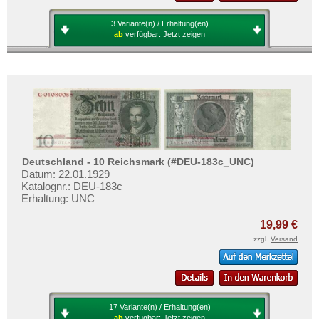
3 Variante(n) / Erhaltung(en)
ab
verfügbar:
Jetzt zeigen
Deutschland - 10 Reichsmark (#DEU-183c_UNC)
Datum: 22.01.1929
Katalognr.: DEU-183c
Erhaltung: UNC
19,99 €
zzgl.
Versand
17 Variante(n) / Erhaltung(en)
ab
verfügbar:
Jetzt zeigen