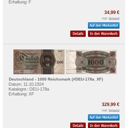
Erhaltung: F
Mehr über...
Zahlungsbedingungen
34,99 €
zzgl.
Versand
Privatsphäre und Datenschutz
Widerrufsbelehrung
Liefer- und Versandkosten
AGB
Impressum
Deutschland - 1000 Reichsmark (#DEU-178a_XF)
Datum: 11.10.1924
Katalognr.: DEU-178a
Erhaltung: XF
329,99 €
zzgl.
Versand