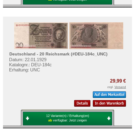
Deutschland - 20 Reichsmark (#DEU-184c_UNC)
Datum: 22.01.1929
Katalognr.: DEU-184c
Erhaltung: UNC
29,99 €
zzgl.
Versand
12 Variante(n) / Erhaltung(en)
ab
verfügbar:
Jetzt zeigen