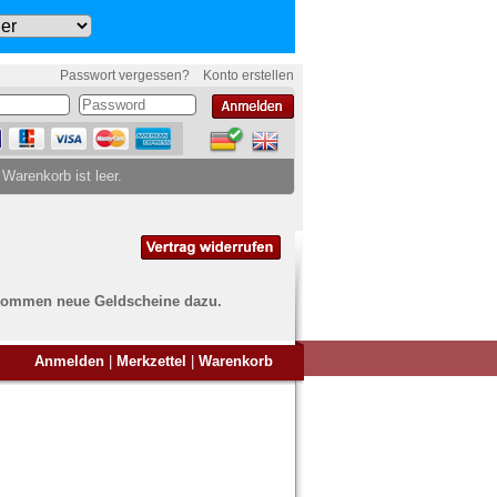
Passwort vergessen?
Konto erstellen
 Warenkorb ist leer.
ch kommen neue Geldscheine dazu.
en Sie Banknoten
Anmelden
|
Merkzettel
|
Warenkorb
ufen?
nd Sie bei uns genau richtig
ie uns einfach ein Übersichtsbild
nknoten an
info@banknoten.de
.
Informationen zum Ankauf finden