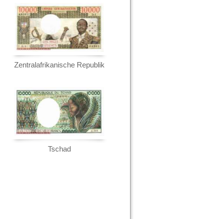
Zentralafrikanische Republik
Tschad