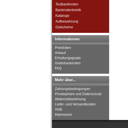
Testbanknoten
Banknotenbriefe
Kataloge
Aufbewahrung
Gutscheine
Informationen
Preislisten
Ankauf
Erhaltungsgrade
Gratisbanknoten
FAQ
Mehr über...
Zahlungsbedingungen
Privatsphäre und Datenschutz
Widerrufsbelehrung
Liefer- und Versandkosten
AGB
Impressum