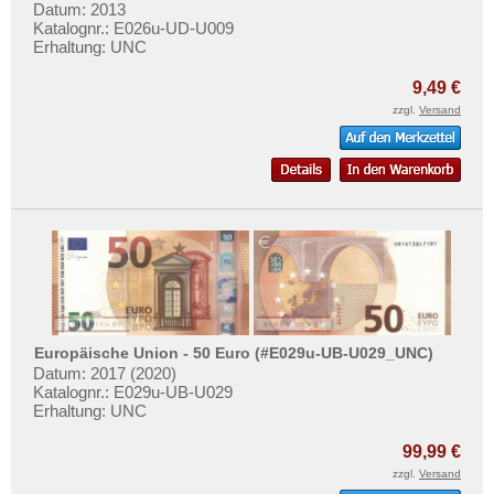
Montenegro
Datum: 2013
Katalognr.: E026u-UD-U009
Niederlande
Erhaltung: UNC
Nordirland
9,49 €
Norwegen
zzgl.
Versand
Österreich
Polen
Portugal
Rumänien
Russland
Saarland
San Marino
Europäische Union - 50 Euro (#E029u-UB-U029_UNC)
Schottland
Datum: 2017 (2020)
Katalognr.: E029u-UB-U029
Schweden
Erhaltung: UNC
Schweiz
99,99 €
Serbien
zzgl.
Versand