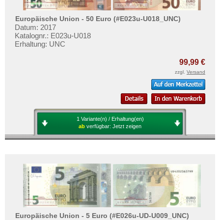
Irland
Mehr über...
Island
Europäische Union - 50 Euro (#E023u-U018_UNC)
Zahlungsbedingungen
Datum: 2017
Isle of Man
Privatsphäre und Datenschutz
Katalognr.: E023u-U018
Erhaltung: UNC
Italien
Widerrufsbelehrung
Jersey
99,99 €
Liefer- und Versandkosten
zzgl.
Versand
Jugoslawien
AGB
Kroatien
Impressum
Lettland
Liechtenstein
1 Variante(n) / Erhaltung(en)
ab
verfügbar:
Jetzt zeigen
Litauen
Luxemburg
Malta
Mazedonien
Memelgebiet
Moldawien
Europäische Union - 5 Euro (#E026u-UD-U009_UNC)