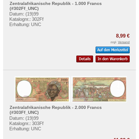
Mehr über...
Zentralafrikanische Republik - 1.000 Francs
(#302Ff_UNC)
Zahlungsbedingungen
Datum: (19)99
Katalognr.: 302Ff
Privatsphäre und Datenschutz
Erhaltung: UNC
Widerrufsbelehrung
8,99 €
Liefer- und Versandkosten
zzgl.
Versand
AGB
Impressum
Zentralafrikanische Republik - 2.000 Francs
(#303Ff_UNC)
Datum: (19)99
Katalognr.: 303Ff
Erhaltung: UNC