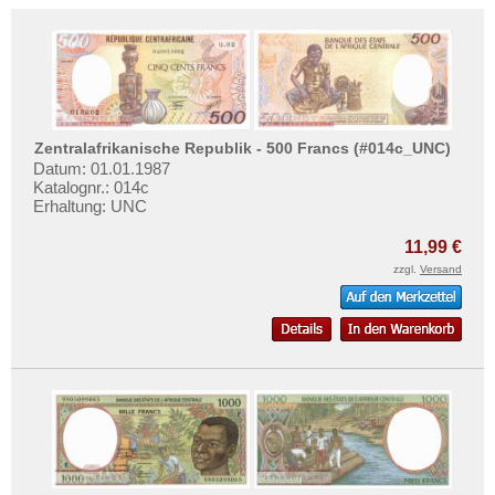
Testbanknoten
Banknotenbriefe
Kataloge
Aufbewahrung
Gutscheine
Zentralafrikanische Republik - 500 Francs (#014c_UNC)
Datum: 01.01.1987
Katalognr.: 014c
Ihre Bewertungen
Erhaltung: UNC
Kontakt
11,99 €
zzgl.
Versand
Informationen
Preislisten
Ankauf
Erhaltungsgrade
Gratisbanknoten
FAQ