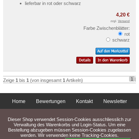
Kontakt
lieferbar in rot oder schwarz
Informationen
4,20 €
zzgl.
Versand
Preislisten
Farbe Zwischenblätter:
Ankauf
rot
schwarz
Erhaltungsgrade
Gratisbanknoten
FAQ
Mehr über...
1
|
Zeige
1
bis
1
(von insgesamt
1
Artikeln)
Zahlungsbedingungen
Privatsphäre und Datenschutz
Home
Bewertungen
Kontakt
Newsletter
Widerrufsbelehrung
Privatsphäre und Datenschutz
Impressum
AGB
Liefer- und Versandkosten
Dieser Shop verwendet Session-Cookies ausschliesslich zur
Liefer- und Versandkosten
AGB
Verwaltung des Warenkorbs und Login-Status. Um eine
Bestellung abzugeben müssen Session-Cookies zugelassen
Impressum
werden. Wir verwenden keine Tracking-Cookies.