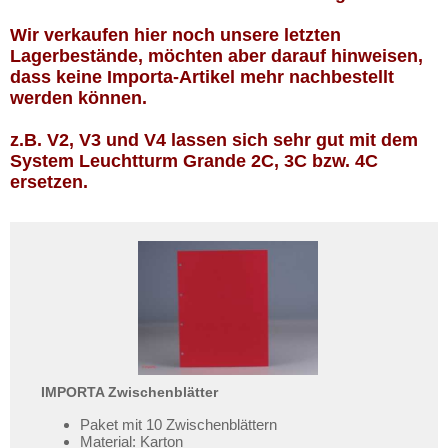
Amerika
geht oder beschädigt wird.
Wir verkaufen hier noch unsere letzten
Asien
Absolute Zuverlässigkeit:
sowohl in
Lagerbestände, möchten aber darauf hinweisen,
puncto Service als auch in der Qualität
Australien & Ozeanien
dass keine Importa-Artikel mehr nachbestellt
unserer Banknoten
werden können.
Europa
Möchten Sie Banknoten
Sets
verkaufen?
z.B. V2, V3 und V4 lassen sich sehr gut mit dem
Testbanknoten
System Leuchtturm Grande 2C, 3C bzw. 4C
Dann sind Sie bei uns genau richtig
ersetzen.
Banknotenbriefe
Senden Sie uns einfach ein
Übersichtsbild Ihrer Banknoten an
Kataloge
info@banknoten.de
.
Aufbewahrung
Weitere Informationen zum Ankauf
finden Sie
hier
.
Importa
Leuchtturm Optima
Leuchtturm Grande
Gutscheine
IMPORTA Zwischenblätter
Ihre Bewertungen
Paket mit 10 Zwischenblättern
Material: Karton