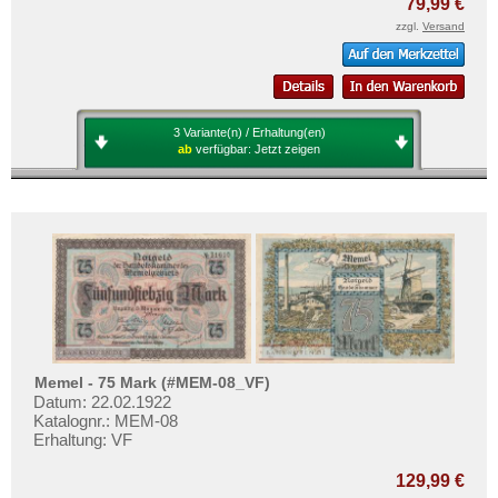
79,99 €
zzgl.
Versand
3 Variante(n) / Erhaltung(en)
ab
verfügbar:
Jetzt zeigen
Memel - 75 Mark (#MEM-08_VF)
Datum: 22.02.1922
Katalognr.: MEM-08
Erhaltung: VF
129,99 €