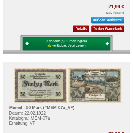
21,99 €
zzgl.
Versand
3 Variante(n) / Erhaltung(en)
ab
verfügbar:
Jetzt zeigen
Memel - 50 Mark (#MEM-07a_VF)
Datum: 22.02.1922
Katalognr.: MEM-07a
Erhaltung: VF