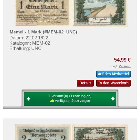
Nordirland
Testbanknoten
Norwegen
Banknotenbriefe
Österreich
Kataloge
Polen
Aufbewahrung
Memel - 1 Mark (#MEM-02_UNC)
Portugal
Datum: 22.02.1922
Gutscheine
Katalognr.: MEM-02
Rumänien
Erhaltung: UNC
Ihre Bewertungen
Russland
54,99 €
Kontakt
Saarland
zzgl.
Versand
San Marino
Informationen
Schottland
Preislisten
Schweden
1 Variante(n) / Erhaltung(en)
Ankauf
ab
verfügbar:
Jetzt zeigen
Schweiz
Erhaltungsgrade
Serbien
Gratisbanknoten
Slowakei
FAQ
Slowenien