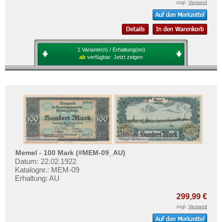
zzgl.
Versand
1 Variante(n) / Erhaltung(en)
ab
verfügbar:
Jetzt zeigen
Memel - 100 Mark (#MEM-09_AU)
Datum: 22.02.1922
Katalognr.: MEM-09
Erhaltung: AU
299,99 €
zzgl.
Versand