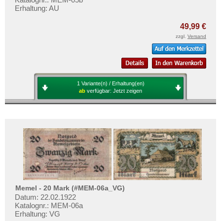
Erhaltung: AU
49,99 €
zzgl.
Versand
1 Variante(n) / Erhaltung(en)
ab
verfügbar:
Jetzt zeigen
Memel - 20 Mark (#MEM-06a_VG)
Datum: 22.02.1922
Katalognr.: MEM-06a
Erhaltung: VG