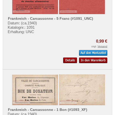
Mehr über...
Malta
Zahlungsbedingungen
Mazedonien
Frankreich - Carcassonne - 5 Franc (#1091_UNC)
Privatsphäre und Datenschutz
Memelgebiet
Datum: (ca.1940)
Widerrufsbelehrung
Katalognr.: 1091
Moldawien
Erhaltung: UNC
Liefer- und Versandkosten
Montenegro
0,99 €
AGB
Niederlande
zzgl.
Versand
Impressum
Nordirland
Norwegen
Österreich
Polen
Portugal
Rumänien
Russland
Saarland
Frankreich - Carcassonne - 1 Bon (#1093_XF)
Datum: (ca.1940)
San Marino