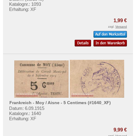
Katalognr.: 1093
Schottland
Erhaltung: XF
Schweden
1,99 €
Schweiz
zzgl.
Versand
Serbien
Slowakei
Slowenien
Spanien
Spitzbergen
Tatarstan
Transnistrien
Tschechische Republik
Frankreich - Moy / Aisne - 5 Centimes (#1640_XF)
Datum: 6.09.1915
Tschechoslowakei
Katalognr.: 1640
Türkei
Erhaltung: XF
Ukraine
9,99 €
zzgl.
Versand