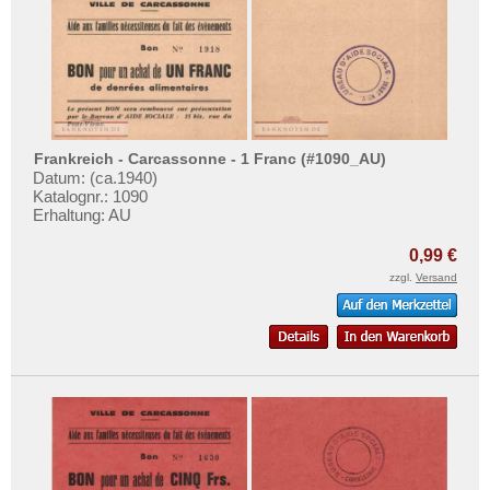
Testbanknoten
Griechenland
Banknotenbriefe
Grönland
Kataloge
Grossbritannien
Aufbewahrung
Guernsey
Gutscheine
Irland
Frankreich - Carcassonne - 1 Franc (#1090_AU)
Datum: (ca.1940)
Island
Katalognr.: 1090
Ihre Bewertungen
Erhaltung: AU
Isle of Man
Kontakt
0,99 €
Italien
Informationen
zzgl.
Versand
Jersey
Preislisten
Jugoslawien
Ankauf
Kroatien
Erhaltungsgrade
Lettland
Gratisbanknoten
Liechtenstein
FAQ
Litauen
Luxemburg