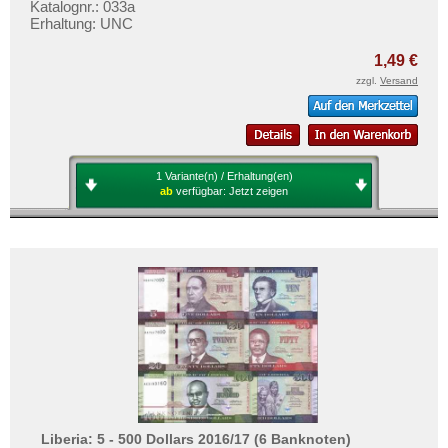
Katalognr.: 033a
Erhaltung: UNC
1,49 €
zzgl.
Versand
1 Variante(n) / Erhaltung(en)
ab
verfügbar:
Jetzt zeigen
Liberia: 5 - 500 Dollars 2016/17 (6 Banknoten)