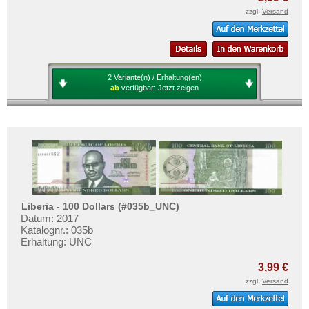
zzgl.
Versand
2 Variante(n) / Erhaltung(en)
ab
verfügbar:
Jetzt zeigen
Liberia - 100 Dollars (#035b_UNC)
Datum: 2017
Katalognr.: 035b
Erhaltung: UNC
3,99 €
zzgl.
Versand