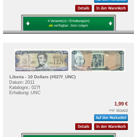
4 Variante(n) / Erhaltung(en)
ab
verfügbar:
Jetzt zeigen
Liberia - 10 Dollars (#027f_UNC)
Datum: 2011
Katalognr.: 027f
Erhaltung: UNC
1,99 €
zzgl.
Versand