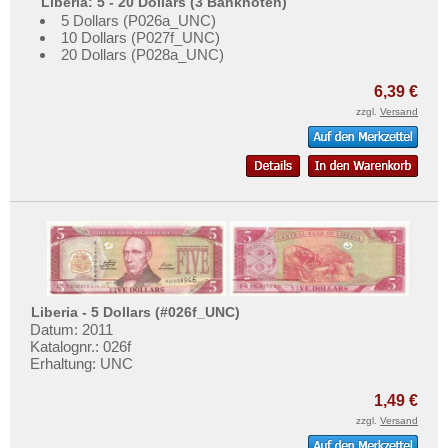
Liberia: 5 - 20 Dollars (3 Banknoten)
Zentralafrikanische Staaten
5 Dollars (P026a_UNC)
Zimbabwe
10 Dollars (P027f_UNC)
20 Dollars (P028a_UNC)
6,39 €
zzgl.
Versand
Liberia - 5 Dollars (#026f_UNC)
Datum: 2011
Katalognr.: 026f
Erhaltung: UNC
1,49 €
zzgl.
Versand