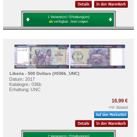
1 Variante(n) / Erhaltung(en)
ab
verfügbar:
Jetzt zeigen
Liberia - 500 Dollars (#036b_UNC)
Datum: 2017
Katalognr.: 036b
Erhaltung: UNC
16,99 €
zzgl.
Versand
2 Variante(n) / Erhaltung(en)