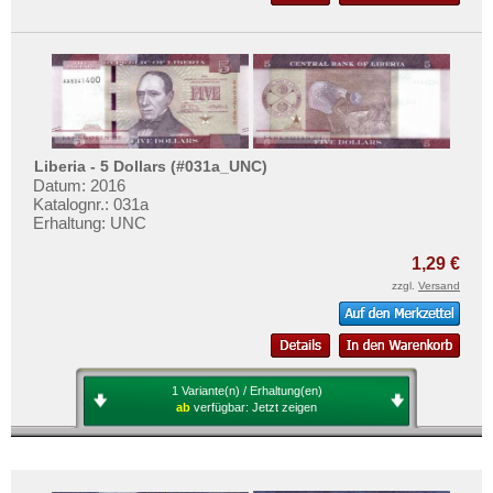
Liberia - 5 Dollars (#031a_UNC)
Datum: 2016
Katalognr.: 031a
Erhaltung: UNC
1,29 €
zzgl.
Versand
1 Variante(n) / Erhaltung(en)
ab
verfügbar:
Jetzt zeigen