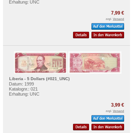
Mozambique
Erhaltung: UNC
Testbanknoten
Namibia
Banknotenbriefe
7,99 €
Niger
zzgl.
Versand
Kataloge
Nigeria
Aufbewahrung
Ostafrika
Gutscheine
Portugiesisch Guinea
Ihre Bewertungen
Rhodesien
Kontakt
Rhodesien & Nyasaland
Ruanda
Informationen
Liberia - 5 Dollars (#021_UNC)
Ruanda-Burundi
Datum: 1999
Preislisten
Katalognr.: 021
Sambia
Erhaltung: UNC
Ankauf
Sao Tome & Principe
Erhaltungsgrade
3,99 €
Senegal
zzgl.
Versand
Gratisbanknoten
Seychellen
FAQ
Sierra Leone