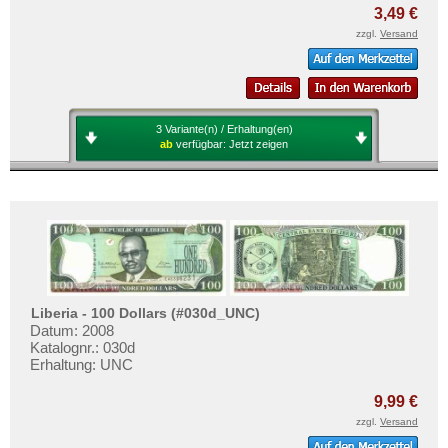
3,49 €
zzgl.
Versand
3 Variante(n) / Erhaltung(en)
ab
verfügbar:
Jetzt zeigen
Liberia - 100 Dollars (#030d_UNC)
Datum: 2008
Katalognr.: 030d
Erhaltung: UNC
9,99 €
zzgl.
Versand