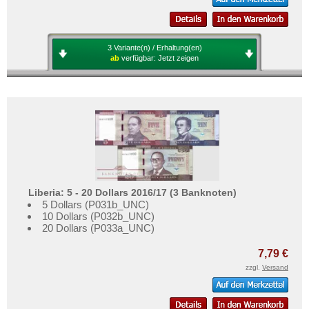
3 Variante(n) / Erhaltung(en)
ab
verfügbar:
Jetzt zeigen
Liberia: 5 - 20 Dollars 2016/17 (3 Banknoten)
5 Dollars (P031b_UNC)
10 Dollars (P032b_UNC)
20 Dollars (P033a_UNC)
7,79 €
zzgl.
Versand