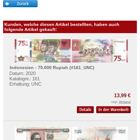
Somalia
Mehr über...
Somaliland
Zahlungsbedingungen
St. Helena
Privatsphäre und Datenschutz
Kunden, welche diesen Artikel bestellten, haben auch
Süd Sudan
folgende Artikel gekauft:
Widerrufsbelehrung
Südafrika
Liefer- und Versandkosten
Sudan
AGB
Swaziland
Impressum
Tansania
Indonesien - 75.000 Rupiah (#161_UNC)
Datum: 2020
Togo
Katalognr.: 161
Erhaltung: UNC
Tschad
Tunesien
13,99 €
zzgl.
Versand
Uganda
Westafrikanische Staaten
Zaire
Zentralafrikanische Republik