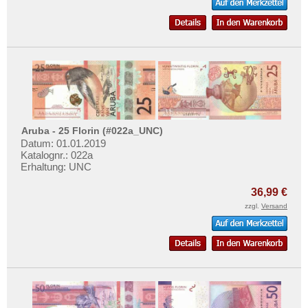
Mehr über...
Kanada
Kolumbien
Zahlungsbedingungen
Kuba
Privatsphäre und Datenschutz
Martinique
Widerrufsbelehrung
Mexiko
Liefer- und Versandkosten
Montserrat
AGB
Aruba - 25 Florin (#022a_UNC)
Nicaragua
Impressum
Datum: 01.01.2019
Niederländische Antillen
Katalognr.: 022a
Erhaltung: UNC
Ostkaribische Staaten
36,99 €
Paraguay
zzgl.
Versand
Peru
St. Kitts
St. Lucia
St. Pierre & Miquelon
St. Vincent