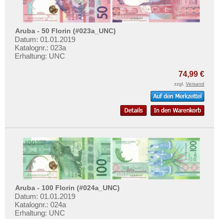
Surinam
Trinidad und Tobago
Aruba - 50 Florin (#023a_UNC)
Uruguay
Datum: 01.01.2019
Katalognr.: 023a
USA
Erhaltung: UNC
Venezuela
74,99 €
zzgl.
Versand
Aruba - 100 Florin (#024a_UNC)
Datum: 01.01.2019
Katalognr.: 024a
Erhaltung: UNC