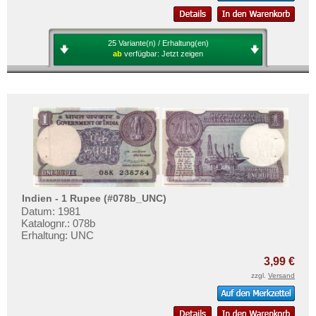
25 Variante(n) / Erhaltung(en)
ab
verfügbar:
Jetzt zeigen
Indien - 1 Rupee (#078b_UNC)
Datum: 1981
Katalognr.: 078b
Erhaltung: UNC
3,99 €
zzgl.
Versand