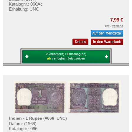
Katalognr.: 060Ac
Erhaltung: UNC
7,99 €
zzgl.
Versand
2 Variante(n) / Erhaltung(en)
ab
verfügbar:
Jetzt zeigen
Indien - 1 Rupee (#066_UNC)
Datum: (1969)
Katalognr.: 066