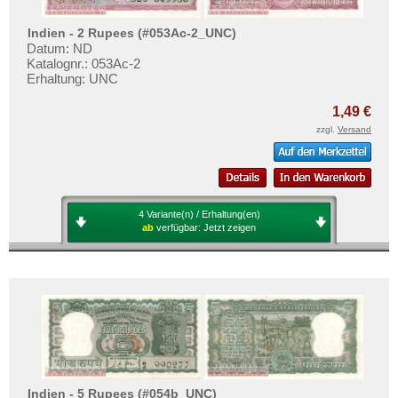
Indien - 2 Rupees (#053Ac-2_UNC)
Datum: ND
Katalognr.: 053Ac-2
Erhaltung: UNC
1,49 €
zzgl.
Versand
4 Variante(n) / Erhaltung(en)
ab
verfügbar:
Jetzt zeigen
Indien - 5 Rupees (#054b_UNC)