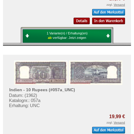
zzgl.
Versand
1 Variante(n) / Erhaltung(en)
ab
verfügbar:
Jetzt zeigen
Indien - 10 Rupees (#057a_UNC)
Datum: (1962)
Katalognr.: 057a
Erhaltung: UNC
19,99 €
zzgl.
Versand