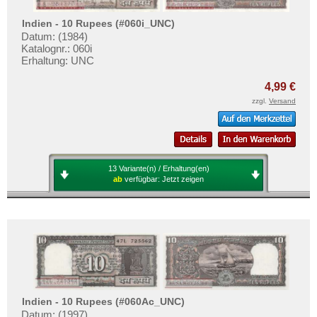
Indien - 10 Rupees (#060i_UNC)
Datum: (1984)
Katalognr.: 060i
Erhaltung: UNC
4,99 €
zzgl.
Versand
13 Variante(n) / Erhaltung(en)
ab
verfügbar:
Jetzt zeigen
Indien - 10 Rupees (#060Ac_UNC)
Datum: (1997)