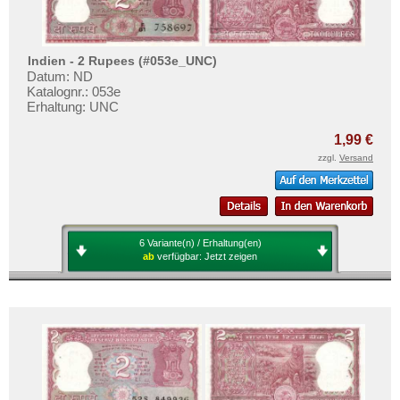
Indien - 2 Rupees (#053e_UNC)
Datum: ND
Katalognr.: 053e
Erhaltung: UNC
1,99 €
zzgl.
Versand
6 Variante(n) / Erhaltung(en)
ab
verfügbar:
Jetzt zeigen