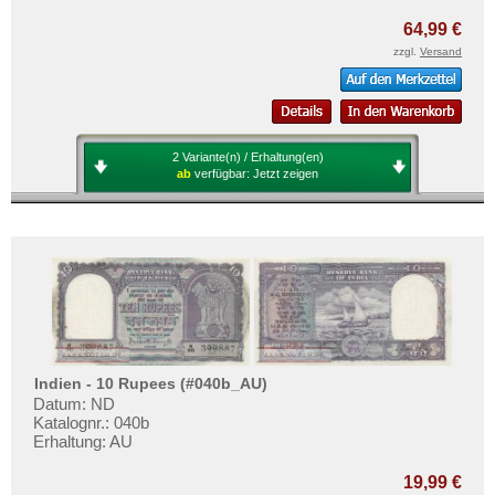
Sri Lanka
64,99 €
Straits Settlements
zzgl.
Versand
Süd-Ossetien
Südkorea
Syrien
2 Variante(n) / Erhaltung(en)
Tadschikistan
ab
verfügbar:
Jetzt zeigen
Taiwan
Thailand
Timor
Turkmenistan
Usbekistan
Vereinigte Arabische Emirate
Indien - 10 Rupees (#040b_AU)
Vietnam
Datum: ND
Katalognr.: 040b
Vietnam Süd
Erhaltung: AU
19,99 €