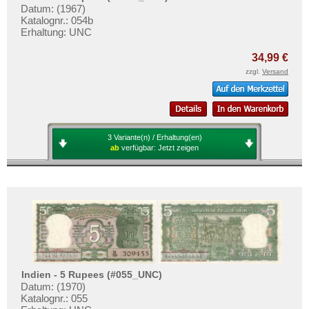
Datum: (1967)
Katalognr.: 054b
Erhaltung: UNC
34,99 €
zzgl.
Versand
3 Variante(n) / Erhaltung(en)
ab
verfügbar:
Jetzt zeigen
Indien - 5 Rupees (#055_UNC)
Datum: (1970)
Katalognr.: 055