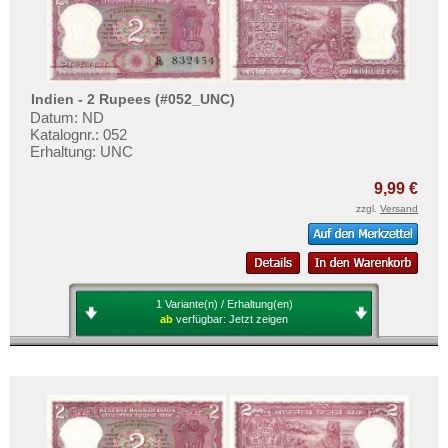
Indien - 2 Rupees (#052_UNC)
Datum: ND
Katalognr.: 052
Erhaltung: UNC
9,99 €
zzgl.
Versand
1 Variante(n) / Erhaltung(en)
ab
verfügbar:
Jetzt zeigen