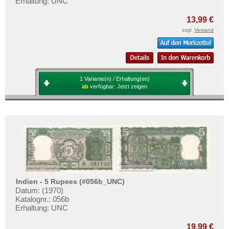
Erhaltung: UNC
13,99 €
zzgl.
Versand
1 Variante(n) / Erhaltung(en)
ab
verfügbar:
Jetzt zeigen
Indien - 5 Rupees (#056b_UNC)
Datum: (1970)
Katalognr.: 056b
Erhaltung: UNC
19,99 €