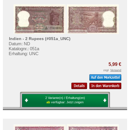
Indien - 2 Rupees (#051a_UNC)
Datum: ND
Katalognr.: 051a
Erhaltung: UNC
5,99 €
zzgl.
Versand
2 Variante(n) / Erhaltung(en)
ab
verfügbar:
Jetzt zeigen