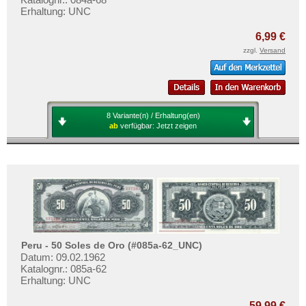
Erhaltung: UNC
6,99 €
zzgl.
Versand
8 Variante(n) / Erhaltung(en)
ab
verfügbar:
Jetzt zeigen
Peru - 50 Soles de Oro (#085a-62_UNC)
Datum: 09.02.1962
Katalognr.: 085a-62
Erhaltung: UNC
59,99 €