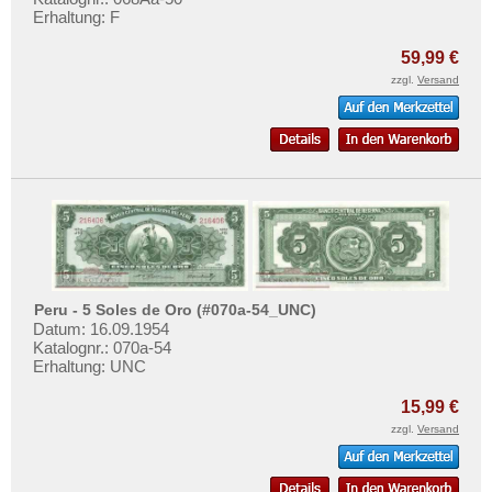
Uruguay
Testbanknoten
Erhaltung: F
USA
Banknotenbriefe
59,99 €
Venezuela
Kataloge
zzgl.
Versand
Aufbewahrung
Gutscheine
Ihre Bewertungen
Kontakt
Informationen
Peru - 5 Soles de Oro (#070a-54_UNC)
Preislisten
Datum: 16.09.1954
Katalognr.: 070a-54
Ankauf
Erhaltung: UNC
Erhaltungsgrade
15,99 €
Gratisbanknoten
zzgl.
Versand
FAQ