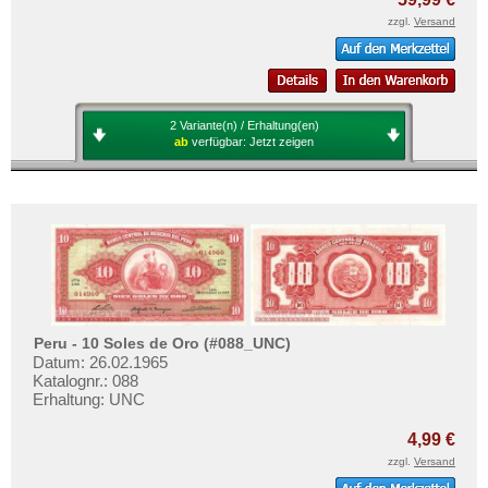
zzgl.
Versand
2 Variante(n) / Erhaltung(en)
ab
verfügbar:
Jetzt zeigen
Peru - 10 Soles de Oro (#088_UNC)
Datum: 26.02.1965
Katalognr.: 088
Erhaltung: UNC
4,99 €
zzgl.
Versand