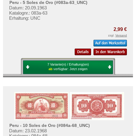
Peru - 5 Soles de Oro (#083a-63_UNC)
Datum: 20.09.1963
Katalognr.: 083a-63
Erhaltung: UNC
2,99 €
zzgl.
Versand
7 Variante(n) / Erhaltung(en)
ab
verfügbar:
Jetzt zeigen
Peru - 10 Soles de Oro (#084a-68_UNC)
Datum: 23.02.1968
Katalognr.: 084a-68