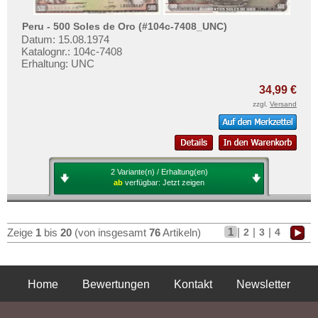
Peru - 500 Soles de Oro (#104c-7408_UNC)
Datum: 15.08.1974
Katalognr.: 104c-7408
Erhaltung: UNC
34,99 €
zzgl.
Versand
2 Variante(n) / Erhaltung(en)
ab
verfügbar:
Jetzt zeigen
1
|
|
|
2
3
4
Zeige
1
bis
20
(von insgesamt
76
Artikeln)
Home
Bewertungen
Kontakt
Newsletter
Privatsphäre und Datenschutz
Impressum
AGB