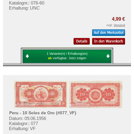
Katalognr.: 076-60
Erhaltung: UNC
4,99 €
zzgl.
Versand
1 Variante(n) / Erhaltung(en)
ab
verfügbar:
Jetzt zeigen
Peru - 10 Soles de Oro (#077_VF)
Datum: 09.06.1956
Katalognr.: 077
Erhaltung: VF