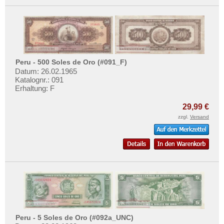
Peru - 500 Soles de Oro (#091_F)
Datum: 26.02.1965
Katalognr.: 091
Erhaltung: F
29,99 €
zzgl.
Versand
Peru - 5 Soles de Oro (#092a_UNC)