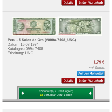
Peru - 5 Soles de Oro (#099c-7408_UNC)
Datum: 15.08.1974
Katalognr.: 099c-7408
Erhaltung: UNC
1,79 €
zzgl.
Versand
9 Variante(n) / Erhaltung(en)
ab
verfügbar:
Jetzt zeigen