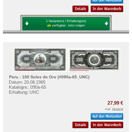
1 Variante(n) / Erhaltung(en)
ab
verfügbar:
Jetzt zeigen
Peru - 100 Soles de Oro (#090a-65_UNC)
Datum: 20.08.1965
Katalognr.: 090a-65
Erhaltung: UNC
27,99 €
zzgl.
Versand