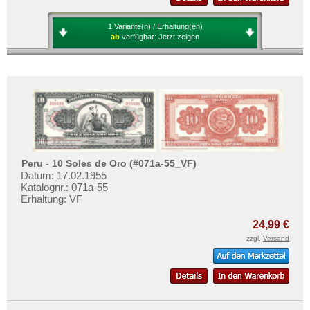
Mehr über...
1 Variante(n) / Erhaltung(en)
Zahlungsbedingungen
ab
verfügbar:
Jetzt zeigen
Privatsphäre und Datenschutz
Widerrufsbelehrung
Liefer- und Versandkosten
AGB
Impressum
Peru - 10 Soles de Oro (#071a-55_VF)
Datum: 17.02.1955
Katalognr.: 071a-55
Erhaltung: VF
24,99 €
zzgl.
Versand