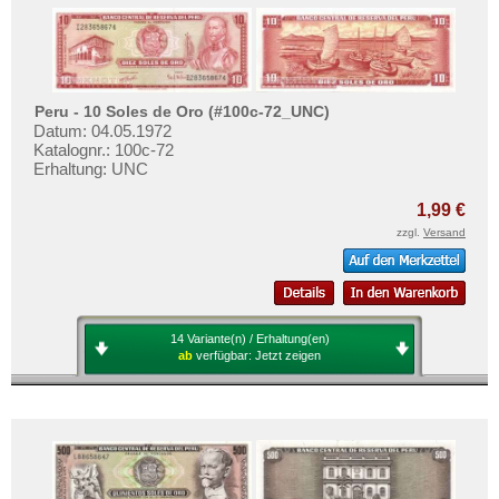
Peru - 10 Soles de Oro (#100c-72_UNC)
Datum: 04.05.1972
Katalognr.: 100c-72
Erhaltung: UNC
1,99 €
zzgl.
Versand
14 Variante(n) / Erhaltung(en)
ab
verfügbar:
Jetzt zeigen