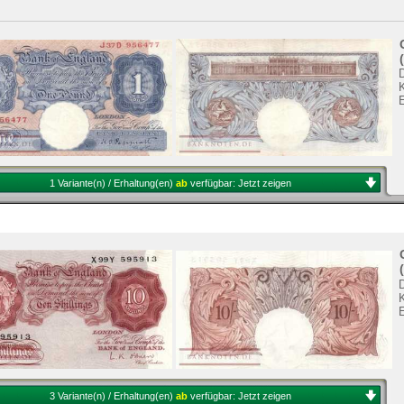
K
1 Variante(n) / Erhaltung(en)
ab
verfügbar:
Jetzt zeigen
K
3 Variante(n) / Erhaltung(en)
ab
verfügbar:
Jetzt zeigen