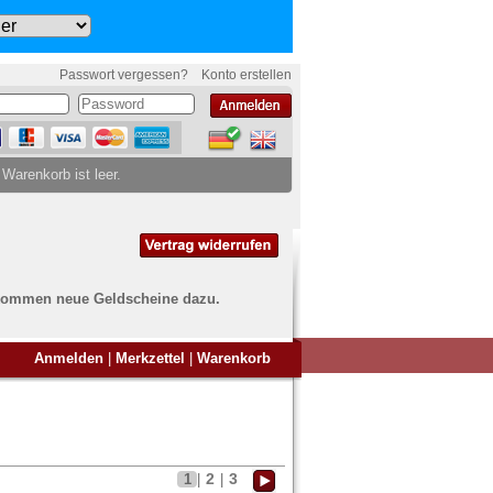
Passwort vergessen?
Konto erstellen
 Warenkorb ist leer.
ch kommen neue Geldscheine dazu.
en Sie Banknoten
Anmelden
|
Merkzettel
|
Warenkorb
ufen?
nd Sie bei uns genau richtig
ie uns einfach ein Übersichtsbild
nknoten an
info@banknoten.de
.
2
3
1
|
|
Informationen zum Ankauf finden