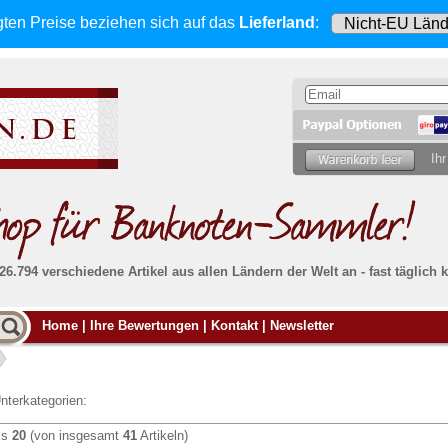
gten Preise beziehen sich
auf das
Lieferland
:
Ihr
 26.794 verschiedene Artikel aus allen Ländern der Welt an - fast tägli
Möcht
Home
|
Ihre Bewertungen
|
Kontakt
|
Newsletter
Alle Lieferungen, auch ins Ausland
, werden
von uns voll versichert. Sie haben
kein Risiko
verka
ssigen
falls die Sendung verloren geht oder beschädigt
Dann si
wird.
Senden S
Absolute Zuverlässigkeit:
sowohl in puncto
nterkategorien:
Ihrer Ba
können
Service als auch in der Qualität unserer
.
Banknoten
is
20
(von insgesamt
41
Artikeln)
Weitere 