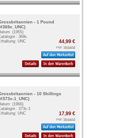
Grossbritannien - 1 Pound
(#369c_UNC)
Datum: (1955)
atalognr.: 369c
Erhaltung: UNC
44,99 €
zzgl.
Versand
Grossbritannien - 10 Shillings
(#373c-1_UNC)
Datum: (1966)
atalognr.: 373c-1
Erhaltung: UNC
17,99 €
zzgl.
Versand