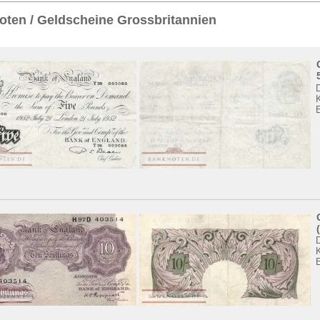
Sie
hier
.
ten / Geldscheine Grossbritannien
K
K
E