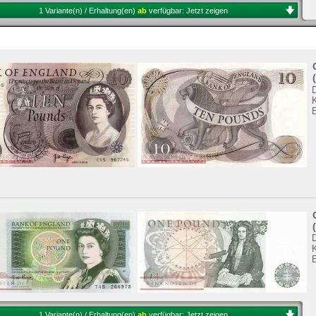
1 Variante(n) / Erhaltung(en)
ab
verfügbar:
Jetzt zeigen
K
K
1 Variante(n) / Erhaltung(en)
ab
verfügbar:
Jetzt zeigen