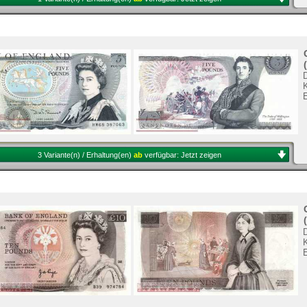
K
3 Variante(n) / Erhaltung(en)
ab
verfügbar:
Jetzt zeigen
K