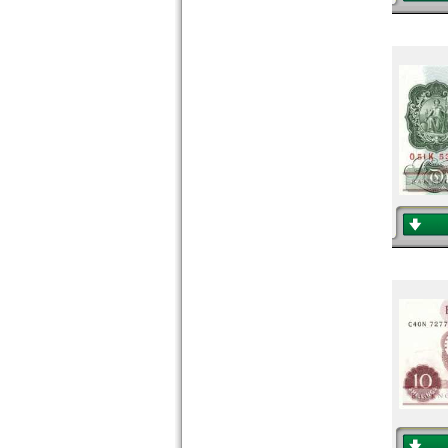
Schottland
Schweden
Schweiz
Serbien
Slowakei
Slowenien
Spanien
Spitzbergen
Tatarstan
Transnistrien
Tschechische Republik
Tschechoslowakei
Türkei
Ukraine
Ungarn
Vatikan
Weissrussland
Zypern