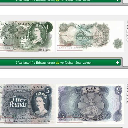
K
7 Variante(n) / Erhaltung(en)
ab
verfügbar:
Jetzt zeigen
K