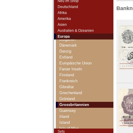
Neu im Shop
Deutschland
Bankno
Albanien
Afrika
Andorra
Amerika
Arktische Region
Asien
Belgien
Australien & Ozeanien
Bosnien Herzegowina
Europa
Bulgarien
Dänemark
Danzig
Estland
Europäische Union
Faroer Inseln
Finnland
Frankreich
Gibraltar
Griechenland
Grönland
Grossbritannien
Guernsey
Irland
Island
Isle of Man
Sets