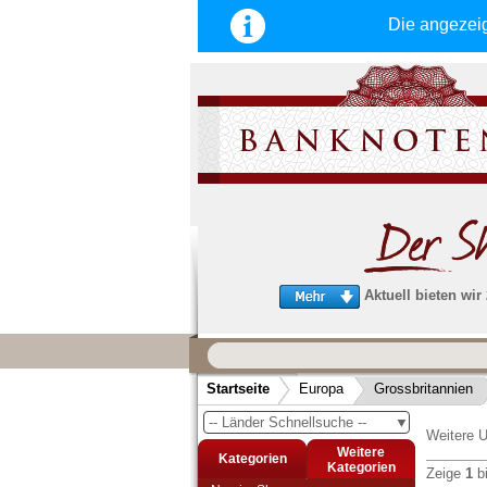
Die angezei
Aktuell bieten wir
Wir garantieren
schnellen, sicheren und zuverlä
Startseite
Europa
Grossbritannien
Service
-- Länder Schnellsuche --
▼
Schneller und sicherer Versand
-
Weitere U
Bestellungen werktags bis 14:00 Uhr, 
Weitere
Kategorien
noch am selben Tag verschickt werden
Kategorien
Zeige
1
b
(Versand mit DHL oder Deutsche Post)