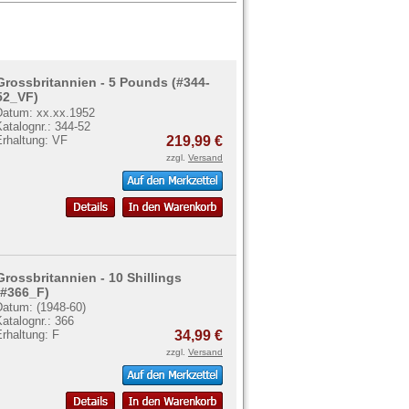
Grossbritannien - 5 Pounds (#344-
52_VF)
Datum: xx.xx.1952
atalognr.: 344-52
Erhaltung: VF
219,99 €
zzgl.
Versand
Grossbritannien - 10 Shillings
(#366_F)
Datum: (1948-60)
atalognr.: 366
rhaltung: F
34,99 €
zzgl.
Versand