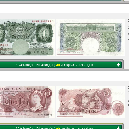
K
4 Variante(n) / Erhaltung(en)
ab
verfügbar:
Jetzt zeigen
K
1 Variante(n) / Erhaltung(en)
ab
verfügbar:
Jetzt zeigen